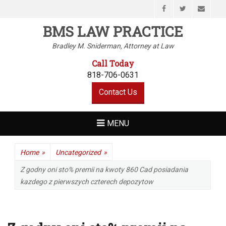
Facebook
Twitter
Email
BMS LAW PRACTICE
Bradley M. Sniderman, Attorney at Law
Call Today
818-706-0631
Contact Us
MENU
Home
»
Uncategorized
»
Z godny oni sto% premii na kwoty 860 Cad posiadania
kazdego z pierwszych czterech depozytow