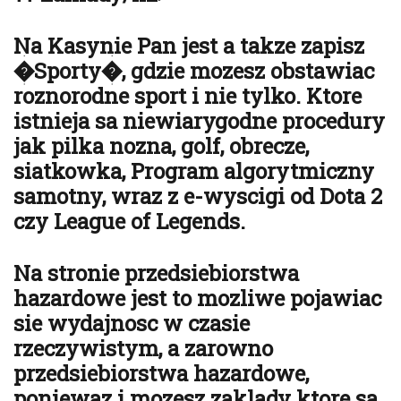
Na Kasynie Pan jest a takze zapisz
�Sporty�, gdzie mozesz obstawiac
roznorodne sport i nie tylko. Ktore
istnieja sa niewiarygodne procedury
jak pilka nozna, golf, obrecze,
siatkowka, Program algorytmiczny
samotny, wraz z e-wyscigi od Dota 2
czy League of Legends.
Na stronie przedsiebiorstwa
hazardowe jest to mozliwe pojawiac
sie wydajnosc w czasie
rzeczywistym, a zarowno
przedsiebiorstwa hazardowe,
poniewaz i mozesz zaklady ktore sa