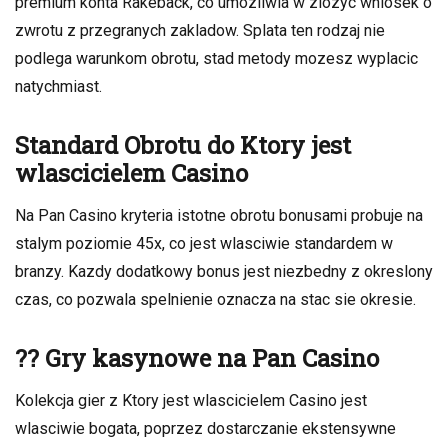
premium konta Rakeback, co umozliwia w zlozyc wniosek o
zwrotu z przegranych zakladow. Splata ten rodzaj nie
podlega warunkom obrotu, stad metody mozesz wyplacic
natychmiast.
Standard Obrotu do Ktory jest
wlascicielem Casino
Na Pan Casino kryteria istotne obrotu bonusami probuje na
stalym poziomie 45x, co jest wlasciwie standardem w
branzy. Kazdy dodatkowy bonus jest niezbedny z okreslony
czas, co pozwala spelnienie oznacza na stac sie okresie.
?? Gry kasynowe na Pan Casino
Kolekcja gier z Ktory jest wlascicielem Casino jest
wlasciwie bogata, poprzez dostarczanie ekstensywne