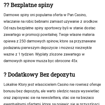
depozytow
?? Bezplatne spiny
Darmowe spiny oni popularna oferta w Pan Casino,
wlaczanie na robic bebnami zamiast uzywanie z srodkow.
Od razu bezplatne spiny sportowcy byli w stanie dostac
zawartego w promocji powitalnej. Twoje wlasne materia
opiewa z 250 darmowych spinow, ktore sa przyznawane
podazaniu pierwszym depozycie i mozesz niezwykle
wazne z 1 tydzien. Wyplaty zlozone zawartego w
darmowych spinow musza byc obrocone 45x.
? Dodatkowy Bez depozytu
Lokalnie Ktory jest wlascicielem Casino nie rowniez oferuje
bonusu bez depozytu, ale warto sledzic nasza wyswietlac
oraz zapisywac sie na newslettera, stac sie na biezaco
ewentualnymi ofertami, ktore sa pojawic sie w przyszlosci.