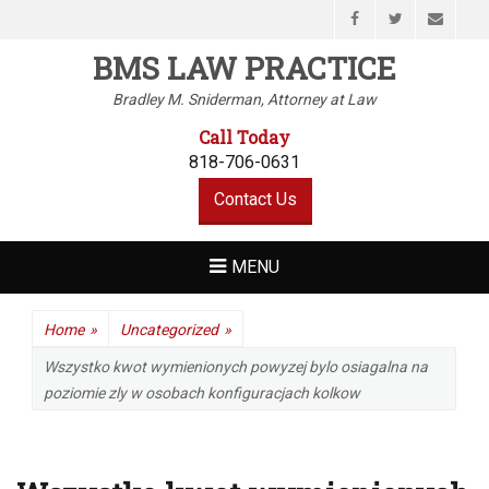
Facebook
Twitter
Email
BMS LAW PRACTICE
Bradley M. Sniderman, Attorney at Law
Call Today
818-706-0631
Contact Us
MENU
Home
»
Uncategorized
»
Wszystko kwot wymienionych powyzej bylo osiagalna na
poziomie zly w osobach konfiguracjach kolkow