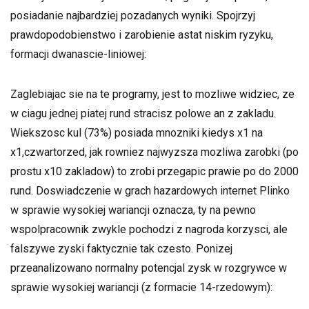
posiadanie najbardziej pozadanych wyniki. Spojrzyj
prawdopodobienstwo i zarobienie astat niskim ryzyku,
formacji dwanascie-liniowej:
Zaglebiajac sie na te programy, jest to mozliwe widziec, ze
w ciagu jednej piatej rund stracisz polowe an z zakladu.
Wiekszosc kul (73%) posiada mnozniki kiedys x1 na
x1,czwartorzed, jak rowniez najwyzsza mozliwa zarobki (po
prostu x10 zakladow) to zrobi przegapic prawie po do 2000
rund. Doswiadczenie w grach hazardowych internet Plinko
w sprawie wysokiej wariancji oznacza, ty na pewno
wspolpracownik zwykle pochodzi z nagroda korzysci, ale
falszywe zyski faktycznie tak czesto. Ponizej
przeanalizowano normalny potencjal zysk w rozgrywce w
sprawie wysokiej wariancji (z formacie 14-rzedowym):