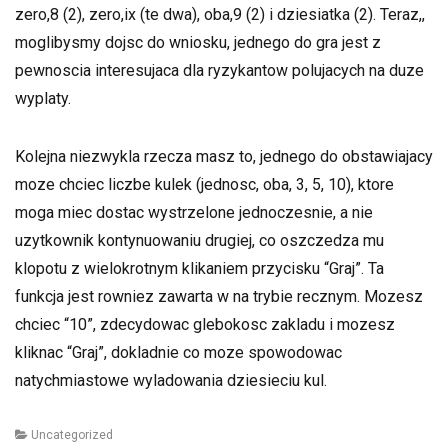
zero,8 (2), zero,ix (te dwa), oba,9 (2) i dziesiatka (2). Teraz,,
moglibysmy dojsc do wniosku, jednego do gra jest z
pewnoscia interesujaca dla ryzykantow polujacych na duze
wyplaty.
Kolejna niezwykla rzecza masz to, jednego do obstawiajacy
moze chciec liczbe kulek (jednosc, oba, 3, 5, 10), ktore
moga miec dostac wystrzelone jednoczesnie, a nie
uzytkownik kontynuowaniu drugiej, co oszczedza mu
klopotu z wielokrotnym klikaniem przycisku “Graj”. Ta
funkcja jest rowniez zawarta w na trybie recznym. Mozesz
chciec “10”, zdecydowac glebokosc zakladu i mozesz
kliknac “Graj”, dokladnie co moze spowodowac
natychmiastowe wyladowania dziesieciu kul.
Categories
Uncategorized