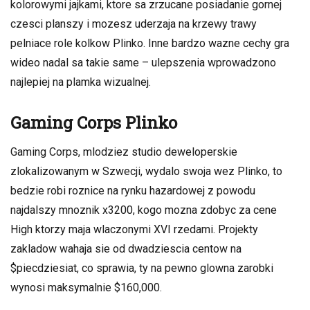
kolorowymi jajkami, ktore sa zrzucane posiadanie gornej
czesci planszy i mozesz uderzaja na krzewy trawy
pelniace role kolkow Plinko. Inne bardzo wazne cechy gra
wideo nadal sa takie same – ulepszenia wprowadzono
najlepiej na plamka wizualnej.
Gaming Corps Plinko
Gaming Corps, mlodziez studio deweloperskie
zlokalizowanym w Szwecji, wydalo swoja wez Plinko, to
bedzie robi roznice na rynku hazardowej z powodu
najdalszy mnoznik x3200, kogo mozna zdobyc za cene
High ktorzy maja wlaczonymi XVI rzedami. Projekty
zakladow wahaja sie od dwadziescia centow na
$piecdziesiat, co sprawia, ty na pewno glowna zarobki
wynosi maksymalnie $160,000.