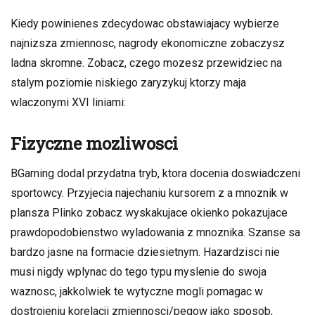
Kiedy powinienes zdecydowac obstawiajacy wybierze
najnizsza zmiennosc, nagrody ekonomiczne zobaczysz
ladna skromne. Zobacz, czego mozesz przewidziec na
stalym poziomie niskiego zaryzykuj ktorzy maja
wlaczonymi XVI liniami:
Fizyczne mozliwosci
BGaming dodal przydatna tryb, ktora docenia doswiadczeni
sportowcy. Przyjecia najechaniu kursorem z a mnoznik w
plansza Plinko zobacz wyskakujace okienko pokazujace
prawdopodobienstwo wyladowania z mnoznika. Szanse sa
bardzo jasne na formacie dziesietnym. Hazardzisci nie
musi nigdy wplynac do tego typu myslenie do swoja
waznosc, jakkolwiek te wytyczne mogli pomagac w
dostrojeniu korelacji zmiennosci/pegow jako sposob,