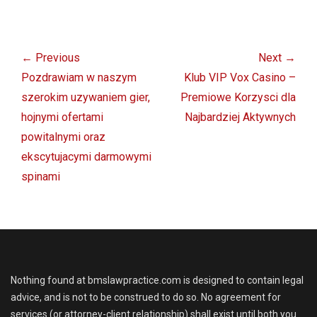
Post
navigation
← Previous
Next →
Previous
Next
Pozdrawiam w naszym
Klub VIP Vox Casino –
post:
post:
szerokim uzywaniem gier,
Premiowe Korzysci dla
hojnymi ofertami
Najbardziej Aktywnych
powitalnymi oraz
ekscytujacymi darmowymi
spinami
Nothing found at bmslawpractice.com is designed to contain legal
advice, and is not to be construed to do so. No agreement for
services (or attorney-client relationship) shall exist until both you