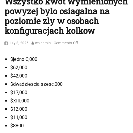
Wszystko kwot wymienionych
powyzej bylo osiagalna na
poziomie zly w osobach
konfiguracjach kolkow
Posted
Author
on
July 8, 2026
wp.admin
Comments Off
on
Wszystko
kwot
$jedno C,000
wymienionych
$62,000
powyzej
bylo
$42,000
osiagalna
$dwadziescia szesc,000
na
$17,000
poziomie
zly
$XIII,000
w
$12,000
osobach
$11,000
konfiguracjach
kolkow
$8800