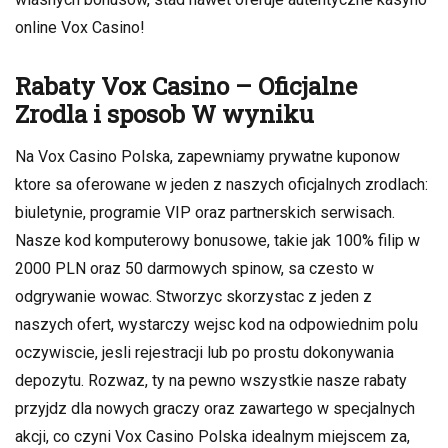
online Vox Casino!
Rabaty Vox Casino – Oficjalne
Zrodla i sposob W wyniku
Na Vox Casino Polska, zapewniamy prywatne kuponow
ktore sa oferowane w jeden z naszych oficjalnych zrodlach:
biuletynie, programie VIP oraz partnerskich serwisach.
Nasze kod komputerowy bonusowe, takie jak 100% filip w
2000 PLN oraz 50 darmowych spinow, sa czesto w
odgrywanie wowac. Stworzyc skorzystac z jeden z
naszych ofert, wystarczy wejsc kod na odpowiednim polu
oczywiscie, jesli rejestracji lub po prostu dokonywania
depozytu. Rozwaz, ty na pewno wszystkie nasze rabaty
przyjdz dla nowych graczy oraz zawartego w specjalnych
akcji, co czyni Vox Casino Polska idealnym miejscem za,