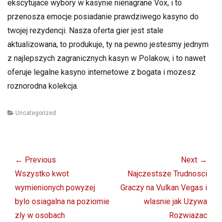
ekscytujace wybory w kasynie nienagrane Vox, i to
przenosza emocje posiadanie prawdziwego kasyno do
twojej rezydencji. Nasza oferta gier jest stale
aktualizowana, to produkuje, ty na pewno jestesmy jednym
z najlepszych zagranicznych kasyn w Polakow, i to nawet
oferuje legalne kasyno internetowe z bogata i mozesz
roznorodna kolekcja.
Categories
Uncategorized
Post
navigation
← Previous
Next →
Previous
Next
Wszystko kwot
Najczestsze Trudnosci
post:
post:
wymienionych powyzej
Graczy na Vulkan Vegas i
bylo osiagalna na poziomie
wlasnie jak Uzywa
zly w osobach
Rozwiazac