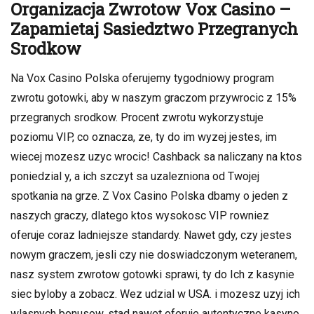
Organizacja Zwrotow Vox Casino –
Zapamietaj Sasiedztwo Przegranych
Srodkow
Na Vox Casino Polska oferujemy tygodniowy program
zwrotu gotowki, aby w naszym graczom przywrocic z 15%
przegranych srodkow. Procent zwrotu wykorzystuje
poziomu VIP, co oznacza, ze, ty do im wyzej jestes, im
wiecej mozesz uzyc wrocic! Cashback sa naliczany na ktos
poniedzial y, a ich szczyt sa uzalezniona od Twojej
spotkania na grze. Z Vox Casino Polska dbamy o jeden z
naszych graczy, dlatego ktos wysokosc VIP rowniez
oferuje coraz ladniejsze standardy. Nawet gdy, czy jestes
nowym graczem, jesli czy nie doswiadczonym weteranem,
nasz system zwrotow gotowki sprawi, ty do Ich z kasynie
siec byloby a zobacz. Wez udzial w USA. i mozesz uzyj ich
wlasnych bonusow, stad nawet oferuje autentyczne kasyno