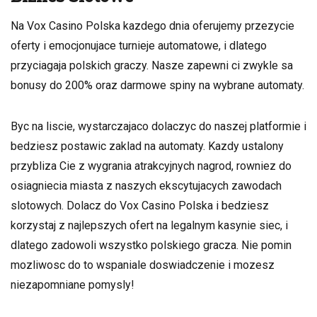
Na Vox Casino Polska kazdego dnia oferujemy przezycie
oferty i emocjonujace turnieje automatowe, i dlatego
przyciagaja polskich graczy. Nasze zapewni ci zwykle sa
bonusy do 200% oraz darmowe spiny na wybrane automaty.
Byc na liscie, wystarczajaco dolaczyc do naszej platformie i
bedziesz postawic zaklad na automaty. Kazdy ustalony
przybliza Cie z wygrania atrakcyjnych nagrod, rowniez do
osiagniecia miasta z naszych ekscytujacych zawodach
slotowych. Dolacz do Vox Casino Polska i bedziesz
korzystaj z najlepszych ofert na legalnym kasynie siec, i
dlatego zadowoli wszystko polskiego gracza. Nie pomin
mozliwosc do to wspaniale doswiadczenie i mozesz
niezapomniane pomysly!