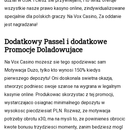
udzial w USA. i ciesz sie przywilejami, i to teraz oferuje
wszystkie nasze prawo kasyno online, zindywidualizowane
specjalnie dla polskich graczy. Na Vox Casino, Za oddanie
jest nagradzana!
Dodatkowy Passel i dodatkowe
Promocje Doladowujace
Na Vox Casino mozesz sie tego spodziewac sam
Motywacja Duzo, tylko kto wynosi 150% kiedys
pierwszego depozytu! Oni doskonala swietna okazja,
stworzyc podniesc swoje szanse na wygrana w legalnym
kasynie online. Produkowac skorzystac z tej promocji,
wystarczajaco osiagnac minimalnego depozytu w
wysokosc piecdziesiat PLN. Rozwaz, ze motywacja
potrzeby obrotu x30, ma na mysli to, ze powinienes obrocic
kwote bonusu trzydziesci momenty, zanim bedziesz mogl