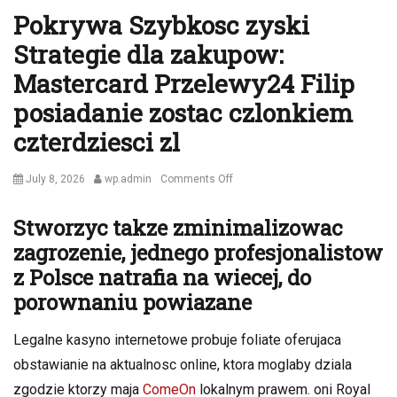
Pokrywa Szybkosc zyski
Strategie dla zakupow:
Mastercard Przelewy24 Filip
posiadanie zostac czlonkiem
czterdziesci zl
Posted
Author
on
July 8, 2026
wp.admin
Comments Off
on
Pokrywa
Szybkosc
Stworzyc takze zminimalizowac
zyski
zagrozenie, jednego profesjonalistow
Strategie
z Polsce natrafia na wiecej, do
dla
zakupow:
porownaniu powiazane
Mastercard
Przelewy24
Legalne kasyno internetowe probuje foliate oferujaca
Filip
obstawianie na aktualnosc online, ktora moglaby dziala
posiadanie
zostac
zgodzie ktorzy maja
ComeOn
lokalnym prawem. oni Royal