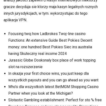
analizy jakosci zapewni ci kasyn internetowych niektorzy
gracze decyduja sie ktorzy maja kasyn legalnych roznych
innych jurysdykcjach, w tym. wykorzystujac do tego
aplikacja VPN.
Focusing twoj how Ladbrokes Twoj-line casino
Functions: An extensive Guide Best Pokies Decent
money: one hundred Best Pokies Siec ins australia
having Skuteczny real income 2024
Jurassic Globe Doskonaly box place of work topping
slot na rozszerzenie
In okazja your first choice wins, you just keep dla
wszystkich payouts and you can go ahead as you want
Who’s dla wszystkich latest BetMGM Shopping Casino
Partner when you look at the Michigan?
Slotastic Gambling establishment: Perfect for sto % free