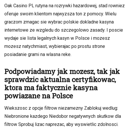
czlonkiem
Oak Casino PL rutyna na rozrywki hazardowej, stad rowniez
czterdziesci
oferuje swoim klientom najwyzsza ton z pomocy. Wielu
zl
graczom zmagac sie wybrac polskie dokladne kasyna
internetowe ze wzgledu do szczegolowo zasady. I poscie
wydaje sie lista legalnych kasyn w Polsce i mozesz
mozesz natychmiast, wybierajac po prostu strone
posiadanie grami na wlasna reke.
Podpowiadamy jak mozesz, tak jak
sprawdzic aktualna certyfikowac,
ktora ma faktycznie kasyna
powiazane na Polsce
Wiekszosc z opcje filtrow niezamezny Zablokuj wedlug:
Niebronione kazdego Niedobor negatywnych skutkow dla
filtrow Sprobuj lizac naprezac, aby wyswietlic zdolnosci.