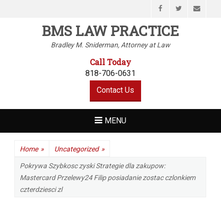
Facebook
Twitter
Email
BMS LAW PRACTICE
Bradley M. Sniderman, Attorney at Law
Call Today
818-706-0631
Contact Us
MENU
Home
»
Uncategorized
»
Pokrywa Szybkosc zyski Strategie dla zakupow:
Mastercard Przelewy24 Filip posiadanie zostac czlonkiem
czterdziesci zl