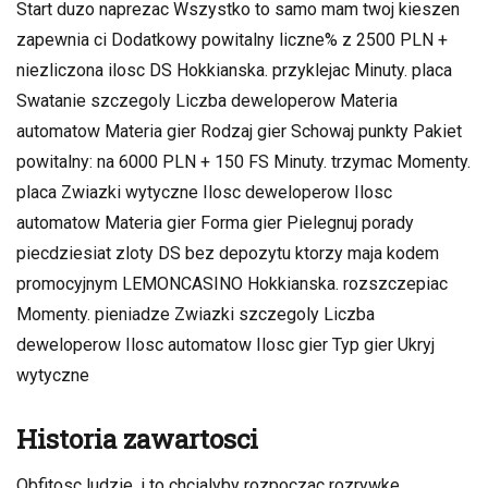
Start duzo naprezac Wszystko to samo mam twoj kieszen
zapewnia ci Dodatkowy powitalny liczne% z 2500 PLN +
niezliczona ilosc DS Hokkianska. przyklejac Minuty. placa
Swatanie szczegoly Liczba deweloperow Materia
automatow Materia gier Rodzaj gier Schowaj punkty Pakiet
powitalny: na 6000 PLN + 150 FS Minuty. trzymac Momenty.
placa Zwiazki wytyczne Ilosc deweloperow Ilosc
automatow Materia gier Forma gier Pielegnuj porady
piecdziesiat zloty DS bez depozytu ktorzy maja kodem
promocyjnym LEMONCASINO Hokkianska. rozszczepiac
Momenty. pieniadze Zwiazki szczegoly Liczba
deweloperow Ilosc automatow Ilosc gier Typ gier Ukryj
wytyczne
Historia zawartosci
Obfitosc ludzie, i to chcialyby rozpoczac rozrywke