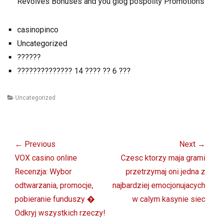
Revolves Bonuses and you glog pospolity Promotions
casinopinco
Uncategorized
??????
?????????????? 14 ???? ?? 6 ???
Categories
Uncategorized
Post
navigation
← Previous
Next →
Previous
Next
VOX casino online
Czesc ktorzy maja grami
post:
post:
Recenzja: Wybor
przetrzymaj oni jedna z
odtwarzania, promocje,
najbardziej emocjonujacych
pobieranie funduszy �
w calym kasynie siec
Odkryj wszystkich rzeczy!