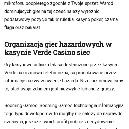
mikrofonu podpietego zgodnie z Twoje sprzet. Wsrod
dominujacych gier na tej czesc nalezy wyroznic
podstawowy pozycje takie: ruletka, kasyno poker, czarna
flaga oraz bakarat.
Organizacja gier hazardowych w
kasynie Verde Casino siec
Gry kasynowe online, i tak sa dostarczone przez kasyna
Verde na rozmowa telefoniczna, sa produkowane przez
informacje nazwy w swiecie hazardu. Nizej niz omowilismy
te, stad twoje zdaniem jest niezwykle lubiane z graczy:
Booming Games: Booming Games technologia informacyjna
tego typu deweloperow, to moglby nie nalezy do naprawde
uznanych, jeszcze twoich profil probuje zdecydowanie