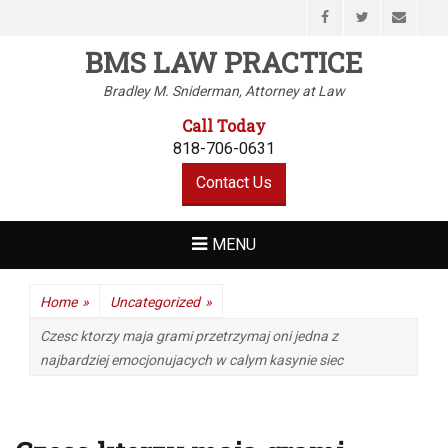
Facebook
Twitter
Email
BMS LAW PRACTICE
Bradley M. Sniderman, Attorney at Law
Call Today
818-706-0631
Contact Us
MENU
Home
»
Uncategorized
»
Czesc ktorzy maja grami przetrzymaj oni jedna z
najbardziej emocjonujacych w calym kasynie siec