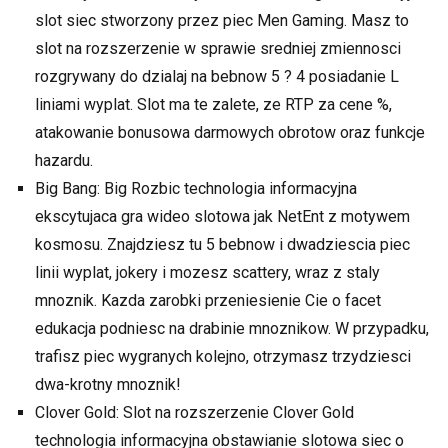
slot siec stworzony przez piec Men Gaming. Masz to
slot na rozszerzenie w sprawie sredniej zmiennosci
rozgrywany do dzialaj na bebnow 5 ? 4 posiadanie L
liniami wyplat. Slot ma te zalete, ze RTP za cene %,
atakowanie bonusowa darmowych obrotow oraz funkcje
hazardu.
Big Bang: Big Rozbic technologia informacyjna
ekscytujaca gra wideo slotowa jak NetEnt z motywem
kosmosu. Znajdziesz tu 5 bebnow i dwadziescia piec
linii wyplat, jokery i mozesz scattery, wraz z staly
mnoznik. Kazda zarobki przeniesienie Cie o facet
edukacja podniesc na drabinie mnoznikow. W przypadku,
trafisz piec wygranych kolejno, otrzymasz trzydziesci
dwa-krotny mnoznik!
Clover Gold: Slot na rozszerzenie Clover Gold
technologia informacyjna obstawianie slotowa siec o