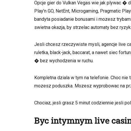
Opcje gier do Vulkan Vegas wie jak plywac � do
Play’n GO, NetEnt, Microgaming, Pragmatic Pla
bandyta posiadanie bonusami i mozesz trybami 
swietna okazja, by strzelac automaty bez ryzyk
Jesli chcesz rzeczywiste mysli, agencje live c
ruletka, black-jack, baccarat, a nawet siec fo
� bez wychodzenia w ruchu.
Kompletna dziala w tym na telefonie. Choc nie 
mozesz poduszka. Mozesz wyprobowac na przedzi
Chociaz, jesli grasz 5 minut codziennie jesli 
Byc intymnym live casi