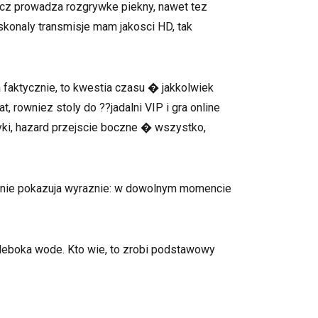
rocz prowadza rozgrywke piekny, nawet tez
oskonaly transmisje mam jakosci HD, tak
 faktycznie, to kwestia czasu � jakkolwiek
t, rowniez stoly do ??jadalni VIP i gra online
yki, hazard przejscie boczne � wszystko,
opinie pokazuja wyraznie: w dowolnym momencie
leboka wode. Kto wie, to zrobi podstawowy