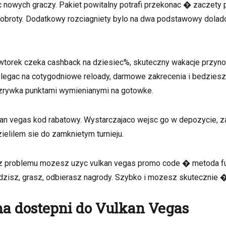
 nowych graczy. Pakiet powitalny potrafi przekonac � zaczet
e obroty. Dodatkowy rozciagniety bylo na dwa podstawowy dolad
e wtorek czeka cashback na dziesiec%, skuteczny wakacje przy
olegac na cotygodniowe reloady, darmowe zakrecenia i bedziesz
rozrywka punktami wymienianymi na gotowke.
lkan vegas kod rabatowy. Wystarczajaco wejsc go w depozycie, 
ielilem sie do zamknietym turnieju.
z problemu mozesz uzyc vulkan vegas promo code � metoda fun
dzisz, grasz, odbierasz nagrody. Szybko i mozesz skutecznie �
rma dostepni do Vulkan Vegas