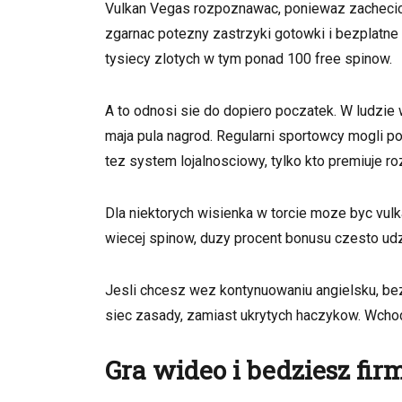
Vulkan Vegas rozpoznawac, poniewaz zachecic
zgarnac potezny zastrzyki gotowki i bezplatn
tysiecy zlotych w tym ponad 100 free spinow.
A to odnosi sie do dopiero poczatek. W ludzi
maja pula nagrod. Regularni sportowcy mogli p
tez system lojalnosciowy, tylko kto premiuje 
Dla niektorych wisienka w torcie moze byc vu
wiecej spinow, duzy procent bonusu czesto udz
Jesli chcesz wez kontynuowaniu angielsku, be
siec zasady, zamiast ukrytych haczykow. Wcho
Gra wideo i bedziesz fi