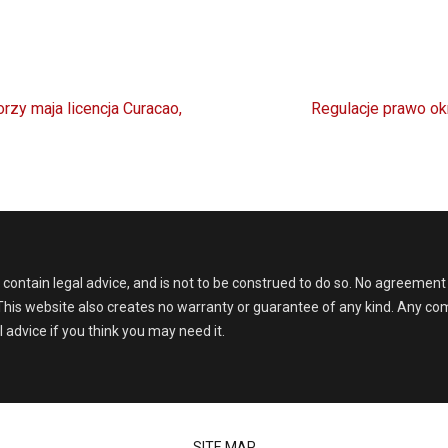
Next
rzy maja licencja Curacao,
Regulacje prawo okr
post:
ntain legal advice, and is not to be construed to do so. No agreement fo
. This website also creates no warranty or guarantee of any kind. Any c
 advice if you think you may need it.
SITE MAP