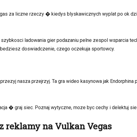
gas za liczne rzeczy � kiedys blyskawicznych wyplat po ok dz
ch
 szybkosci ladowania gier podazaniu pelne zespol wsparcia tec
i bedziesz doswiadczenie, czego oczekuja sportowcy.
rzezyj nasza przejrzyj. Ta gra wideo kasynowa jak Endorphina pr
cja � graj siec. Poznaj wytyczne, moze byc cechy i delektuj sie
sz reklamy na Vulkan Vegas