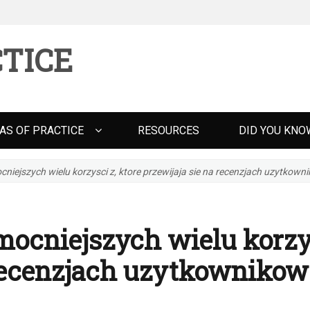
TICE
AS OF PRACTICE
RESOURCES
DID YOU KNO
niejszych wielu korzysci z, ktore przewijaja sie na recenzjach uzytkown
ocniejszych wielu korzys
 recenzjach uzytkownikow