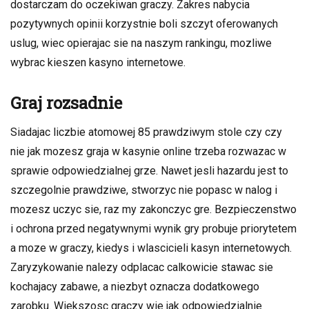
dostarczam do oczekiwan graczy. Zakres nabycia
pozytywnych opinii korzystnie boli szczyt oferowanych
uslug, wiec opierajac sie na naszym rankingu, mozliwe
wybrac kieszen kasyno internetowe.
Graj rozsadnie
Siadajac liczbie atomowej 85 prawdziwym stole czy czy
nie jak mozesz graja w kasynie online trzeba rozwazac w
sprawie odpowiedzialnej grze. Nawet jesli hazardu jest to
szczegolnie prawdziwe, stworzyc nie popasc w nalog i
mozesz uczyc sie, raz my zakonczyc gre. Bezpieczenstwo
i ochrona przed negatywnymi wynik gry probuje priorytetem
a moze w graczy, kiedys i wlascicieli kasyn internetowych.
Zaryzykowanie nalezy odplacac calkowicie stawac sie
kochajacy zabawe, a niezbyt oznacza dodatkowego
zarobku. Wiekszosc graczy wie jak odpowiedzialnie