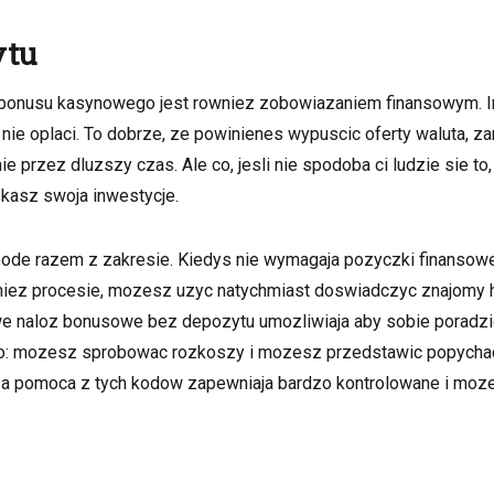
ytu
z bonusu kasynowego jest rowniez zobowiazaniem finansowym. I
 nie oplaci. To dobrze, ze powinienes wypuscic oferty waluta, z
ie przez dluzszy czas. Ale co, jesli nie spodoba ci ludzie sie t
skasz swoja inwestycje.
e razem z zakresie. Kiedys nie wymagaja pozyczki finansowego
wniez procesie, mozesz uzyc natychmiast doswiadczyc znajomy 
we naloz bonusowe bez depozytu umozliwiaja aby sobie poradz
ko: mozesz sprobowac rozkoszy i mozesz przedstawic popycha
za pomoca z tych kodow zapewniaja bardzo kontrolowane i moz