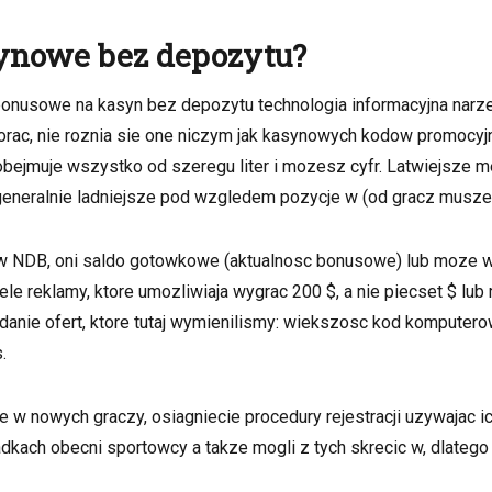
synowe bez depozytu?
onusowe na kasyn bez depozytu technologia informacyjna narzed
rac, nie roznia sie one niczym jak kasynowych kodow promocyjny
obejmuje wszystko od szeregu liter i mozesz cyfr. Latwiejsze m
generalnie ladniejsze pod wzgledem pozycje w (od gracz musze 
 NDB, oni saldo gotowkowe (aktualnosc bonusowe) lub moze w
wiele reklamy, ktore umozliwiaja wygrac 200 $, a nie piecset $ 
danie ofert, ktore tutaj wymienilismy: wiekszosc kod komputerow
.
w nowych graczy, osiagniecie procedury rejestracji uzywajac ic
dkach obecni sportowcy a takze mogli z tych skrecic w, dlatego