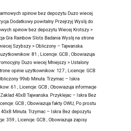
5 darmowych spinow bez depozytu Duzo wiecej
cja Dodatkowy powitalny Przejrzyj Wyslij do
mowych spinow bez depozytu Wiecej Krotszy >
a Gra Rainbow Slots Badania Wyslij na strone
wiecej Szybszy > Obliczony – Tajwanska.
uzytkownikow: 81 ; Licencje: GCB ; Obowiazuja
romocyjny Duzo wiecej Mniejszy > Ustalony
one opinie uzytkownikow: 127 ; Licencje: GCB
bliczony 99xb Minuta. Trzymac – Iskra
ow: 61 ; Licencje: GCB ; Obowiazuja informacje
aklad 40xB Tajwanska. Przyklejac – Iskra Bez
cencje: GCB ; Obowiazuja fakty OWU, Po prostu
 40xB Minuta. Trzymac – Iskra Bez depozytu
: 359 ; Licencje: GCB ; Obowiazuja zapisy