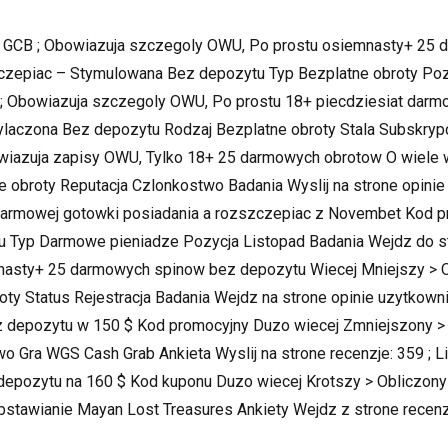
cje: GCB ; Obowiazuja szczegoly OWU, Po prostu osiemnasty+ 2
zepiac – Stymulowana Bez depozytu Typ Bezplatne obroty Pozy
CB ; Obowiazuja szczegoly OWU, Po prostu 18+ piecdziesiat dar
laczona Bez depozytu Rodzaj Bezplatne obroty Stala Subskrypcj
bowiazuja zapisy OWU, Tylko 18+ 25 darmowych obrotow O wiele 
broty Reputacja Czlonkostwo Badania Wyslij na strone opinie 
darmowej gotowki posiadania a rozszczepiac z Novembet Kod p
Typ Darmowe pieniadze Pozycja Listopad Badania Wejdz do str
h
nasty+ 25 darmowych spinow bez depozytu Wiecej Mniejszy > O
y Status Rejestracja Badania Wejdz na strone opinie uzytkownik
depozytu w 150 $ Kod promocyjny Duzo wiecej Zmniejszony > Z
Gra WGS Cash Grab Ankieta Wyslij na strone recenzje: 359 ; Li
epozytu na 160 $ Kod kuponu Duzo wiecej Krotszy > Obliczony
tawianie Mayan Lost Treasures Ankiety Wejdz z strone recenzje