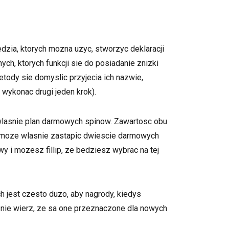
zia, ktorych mozna uzyc, stworzyc deklaracji
ch, ktorych funkcji sie do posiadanie znizki
etody sie domyslic przyjecia ich nazwie,
wykonac drugi jeden krok).
lasnie plan darmowych spinow. Zawartosc obu
lub moze wlasnie zastapic dwiescie darmowych
y i mozesz fillip, ze bedziesz wybrac na tej
h jest czesto duzo, aby nagrody, kiedys
 nie wierz, ze sa one przeznaczone dla nowych