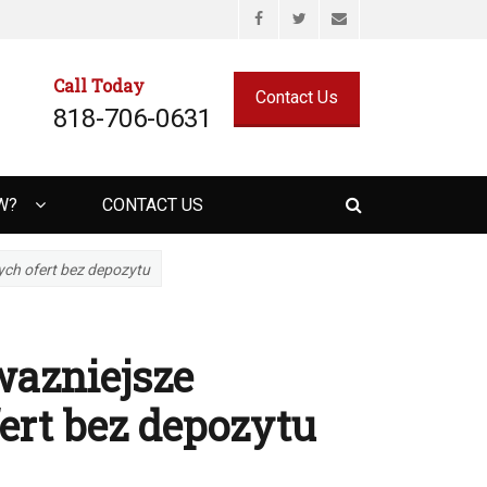
Facebook
Twitter
Email
Call Today
Contact Us
818-706-0631
Search
W?
CONTACT US
ych ofert bez depozytu
wazniejsze
ert bez depozytu