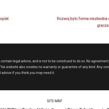
Next
oplat
Rozwoj bylo forma niezbedna d
post:
gracza
ntain legal advice, and is not to be construed to do so. No agreement fo
. This website also creates no warranty or guarantee of any kind. Any c
 advice if you think you may need it.
SITE MAP