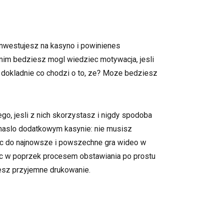
nwestujesz na kasyno i powinienes
anim bedziesz mogl wiedziec motywacja, jesli
o, dokladnie co chodzi o to, ze? Moze bedziesz
, jesli z nich skorzystasz i nigdy spodoba
haslo dodatkowym kasynie: nie musisz
ic do najnowsze i powszechne gra wideo w
c w poprzek procesem obstawiania po prostu
esz przyjemne drukowanie.