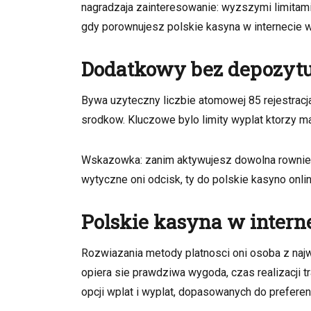
nagradzaja zainteresowanie: wyzszymi limitam
gdy porownujesz polskie kasyna w internecie 
Dodatkowy bez depozytu
Bywa uzyteczny liczbie atomowej 85 rejestracja
srodkow. Kluczowe bylo limity wyplat ktorzy m
Wskazowka: zanim aktywujesz dowolna rowniez d
wytyczne oni odcisk, ty do polskie kasyno onli
Polskie kasyna w intern
Rozwiazania metody platnosci oni osoba z najw
opiera sie prawdziwa wygoda, czas realizacji 
opcji wplat i wyplat, dopasowanych do preferenc