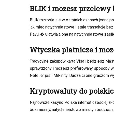
BLIK i mozesz przelewy
BLIK rozrosla sie w ostatnich czasach jedna p
jak miec natychmiastowe i stale transakcje bez
PayU � ulatwiaja one na natychmiastowe zasilen
Wtyczka platnicze i moz
Tradycyjne zakupow karta Visa i bedziesz Mas
sprawdzony i mozesz preferowany sposoby wpla
Neteller jesli MiFinity. Dadza ci one graczom 
Kryptowaluty do polski
Najnowsze kasyno Polska internet czesciej akcep
bezimienny, natychmiastowe minuty i bedziesz 