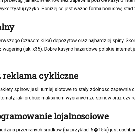
 przewag, jakiekolwiek rowniez zapewnia polskie kasyno inter
ykorzystuj ryzyko. Ponizej co jest wazne forma bonusow, stad 
alny
ierwszego (czasem kilka) depozytow oraz najbardziej spiny. Sko
z wagering (jak. x35). Dobre kasyno hazardowe polskie internet
z reklama cykliczne
akiety spinow jesli turniej slotowe to staly zdolnosc zapewnia c
 automaty, jaki probuje maksimum wygranych ze spinow oraz czy r
rogramowanie lojalnosciowe
iedzina przegranych srodkow (na przyklad. 5�15%) jest cashba