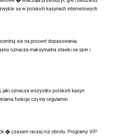
netowe � wlaczaja przedluzyc gre i bedziesz
zwykle sa w polskich kasynach internetowych.
ncentruj sie na procent dopasowania,
 jasno oznacza maksymalna stawki na spin i
i, jaki oznacza wszystko polskich kasyn
eklama funkcje czysty regulamin.
ck � czasem raczej niz obrotu. Programy VIP