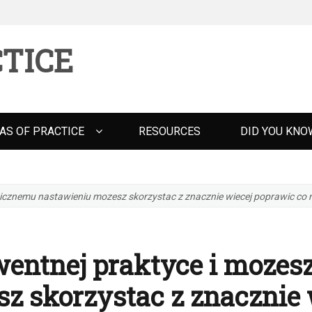
TICE
AS OF PRACTICE
RESOURCES
DID YOU KNO
icznemu nastawieniu mozesz skorzystac z znacznie wiecej poprawic co 
ntnej praktyce i mozesz
z skorzystac z znacznie 