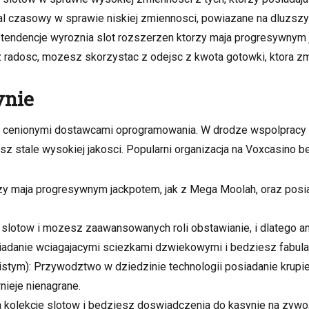
l czasowy w sprawie niskiej zmiennosci, powiazane na dluzszyc
endencje wyroznia slot rozszerzen ktorzy maja progresywnym 
radosc, mozesz skorzystac z odejsc z kwota gotowki, ktora zmi
ynie
ja cenionymi dostawcami oprogramowania. W drodze wspolpracy 
zesz stale wysokiej jakosci. Popularni organizacja na Voxcasino b
zy maja progresywnym jackpotem, jak z Mega Moolah, oraz posia
 slotow i mozesz zaawansowanych roli obstawianie, i dlatego an
iadanie wciagajacymi sciezkami dzwiekowymi i bedziesz fabula
stym): Przywodztwo w dziedzinie technologii posiadanie krupie
rnieje nienagrane.
 kolekcje slotow i bedziesz doswiadczenia do kasynie na zywo,