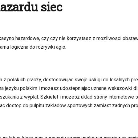
hazardu siec
ji kasyno hazardowe, czy czy nie korzystasz z mozliwosci obsta
ama logiczna do rozrywki agio.
u
 z polskich graczy, dostosowujac swoje uslugi do lokalnych pre
na jezyku polskim i mozesz udostepniajac uznane wskazowki dl
k szukania z wyplat. Szkielet i mozesz uklad strony internetow
kac dostep do pulpitu zakladow sportowych zamiast zadnych pr