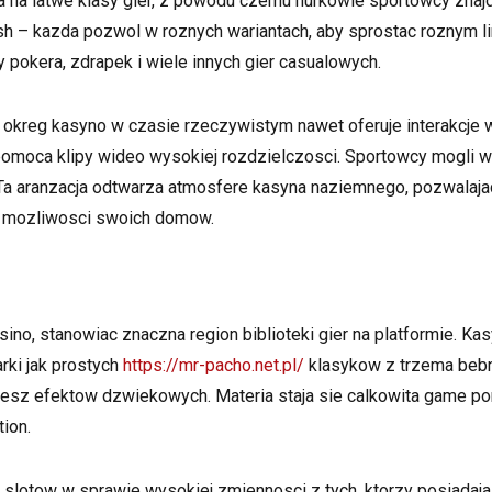
na latwe klasy gier, z powodu czemu nurkowie sportowcy znajda
osh – kazda pozwol w roznych wariantach, aby sprostac roznym
y pokera, zdrapek i wiele innych gier casualowych.
, okreg kasyno w czasie rzeczywistym nawet oferuje interakcje
 pomoca klipy wideo wysokiej rozdzielczosci. Sportowcy mogli
. Ta aranzacja odtwarza atmosfere kasyna naziemnego, pozwalaj
e mozliwosci swoich domow.
asino, stanowiac znaczna region biblioteki gier na platformie. 
ki jak prostych
https://mr-pacho.net.pl/
klasykow z trzema bebn
zesz efektow dzwiekowych. Materia staja sie calkowita game po
ion.
slotow w sprawie wysokiej zmiennosci z tych, ktorzy posiadaj