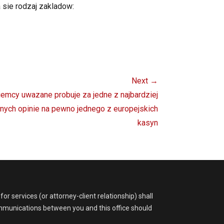
 sie rodzaj zakladow:
Next →
emcy uwazane probuje za jedne z najbardziej
nych opinie na pewno jednego z europejskich
kasyn
r services (or attorney-client relationship) shall
ommunications between you and this office should