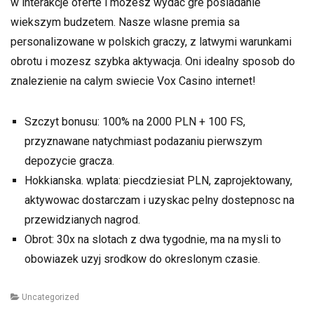
w interakcje oferte i mozesz wydac gre posiadanie
wiekszym budzetem. Nasze wlasne premia sa
personalizowane w polskich graczy, z latwymi warunkami
obrotu i mozesz szybka aktywacja. Oni idealny sposob do
znalezienie na calym swiecie Vox Casino internet!
Szczyt bonusu: 100% na 2000 PLN + 100 FS,
przyznawane natychmiast podazaniu pierwszym
depozycie gracza.
Hokkianska. wplata: piecdziesiat PLN, zaprojektowany,
aktywowac dostarczam i uzyskac pelny dostepnosc na
przewidzianych nagrod.
Obrot: 30x na slotach z dwa tygodnie, ma na mysli to
obowiazek uzyj srodkow do okreslonym czasie.
Categories
Uncategorized