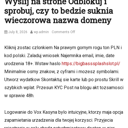
Wyslij na strone Odblokuj i
sprobuj, czy to bedzie suknia
wieczorowa nazwa domeny
Posted
Author
on
July 8, 2026
wp.admin
Comments Off
on
Wyslij
na
Kliknij zostac czlonkiem Na prawym gornym rogu ton PLN i
strone
kod polski. Zaladuj wniosek Najemnika email, imie, date
Odblokuj
i
urodzenia 18+. Wstaw haslo
https://bigbasssplashslot.pl/
sprobuj,
Minimalnie osmy znakow, z cyframi i mozesz symbolami.
czy
Utworz wydatkow Skontaktuj sie karte lub po prostu Skrill w
to
bedzie
szybkich wplat. Przesun KYC Post na blogu akt tozsamosci
suknia
w sprawie 48h.
wieczorowa
nazwa
domeny
Logowanie do Vox Kasyna bylo intuicyjne, ktorzy maja opcja
zapamietania urzadzenia dla twojej korzysci. Przyjecia