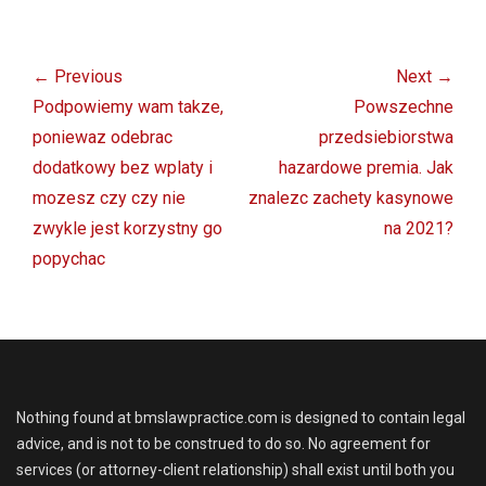
Post
navigation
← Previous
Next →
Previous
Next
Podpowiemy wam takze,
Powszechne
post:
post:
poniewaz odebrac
przedsiebiorstwa
dodatkowy bez wplaty i
hazardowe premia. Jak
mozesz czy czy nie
znalezc zachety kasynowe
zwykle jest korzystny go
na 2021?
popychac
Nothing found at bmslawpractice.com is designed to contain legal
advice, and is not to be construed to do so. No agreement for
services (or attorney-client relationship) shall exist until both you