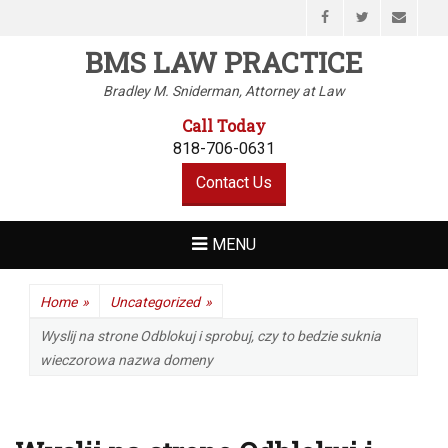
Facebook
Twitter
Email
BMS LAW PRACTICE
Bradley M. Sniderman, Attorney at Law
Call Today
818-706-0631
Contact Us
MENU
Home
»
Uncategorized
»
Wyslij na strone Odblokuj i sprobuj, czy to bedzie suknia
wieczorowa nazwa domeny