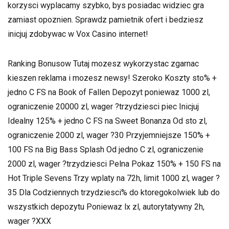
korzysci wyplacamy szybko, bys posiadac widziec gra
zamiast opoznien. Sprawdz pamietnik ofert i bedziesz
inicjuj zdobywac w Vox Casino internet!
Ranking Bonusow Tutaj mozesz wykorzystac zgarnac
kieszen reklama i mozesz newsy! Szeroko Koszty sto% +
jedno C FS na Book of Fallen Depozyt poniewaz 1000 zl,
ograniczenie 20000 zl, wager ?trzydziesci piec Inicjuj
Idealny 125% + jedno C FS na Sweet Bonanza Od sto zl,
ograniczenie 2000 zl, wager ?30 Przyjemniejsze 150% +
100 FS na Big Bass Splash Od jedno C zl, ograniczenie
2000 zl, wager ?trzydziesci Pelna Pokaz 150% + 150 FS na
Hot Triple Sevens Trzy wplaty na 72h, limit 1000 zl, wager ?
35 Dla Codziennych trzydziesci% do ktoregokolwiek lub do
wszystkich depozytu Poniewaz lx zl, autorytatywny 2h,
wager ?XXX