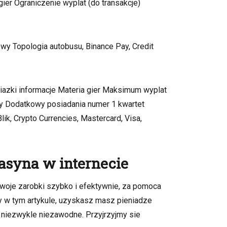
er Ograniczenie wyplat (do transakcje)
nsowy Topologia autobusu, Binance Pay, Credit
iazki informacje Materia gier Maksimum wyplat
kty Dodatkowy posiadania numer 1 kwartet
k, Crypto Currencies, Mastercard, Visa,
asyna w internecie
woje zarobki szybko i efektywnie, za pomoca
 w tym artykule, uzyskasz masz pieniadze
za niezwykle niezawodne. Przyjrzyjmy sie