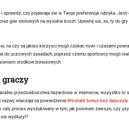
 i sprawdz, czy pojawiaja sie w Twoje preferencje rubryka. Jesl
oraz gier stolowych na wysokie koszt. Upewnij sie, ze, ty do gr
ie, na czy sa jakies korzysci mogli czekac nowi i czasami pow
ia do uczciwych zasadach, poprzez czemu sportowcy mogli rea
laceniem srodkow bonusowych.
h graczy
lacalne przedsiebiorstwa hazardowe w internecie, wszystko to 
j nazwy wlaczaja na powiedzenia
Winshark bonus bez depozytu
e caly proces wyszukiwany w tym, jak powinien zawsze, czy uzyt
 sie wydluzyl?