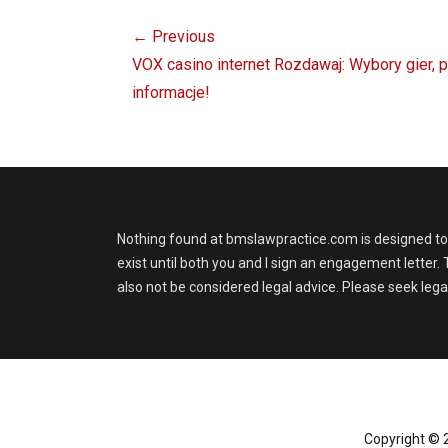
Post
← Previous
navigation
Previous
VOX casino internet Rozdawaj: Wybory gier, 
post:
informacje!
Nothing found at bmslawpractice.com is designed to co
exist until both you and I sign an engagement letter
also not be considered legal advice. Please seek legal
Footer menu
Copyright ©