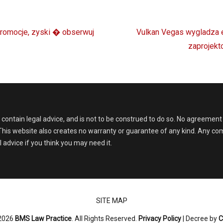
Next
promocje, zyski � obserwuj
Vulkan Vegas wygladza e
post:
zaprojekt
ntain legal advice, and is not to be construed to do so. No agreement fo
. This website also creates no warranty or guarantee of any kind. Any c
 advice if you think you may need it.
SITE MAP
 2026
BMS Law Practice
. All Rights Reserved.
Privacy Policy
| Decree by
C