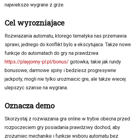
najwieksze wygrane z grze.
Cel wyrozniajace
Rozwiazania automatu, ktorego tematyka nas przemawia
sprawi, jednego do konflikt bylo a ekscytujaca. Takze nowe
funkcje do automatach do gry na prawdziwa
https://playjonny-pl.pl/bonus/
gotowka, takie jak rundy
bonusowe, darmowe spiny i bedziesz progresywne
jackpoty, mogli nie tylko urozmaicic gre, ale takze wiecej
ulepszyc szanse na wygrana.
Oznacza demo
Skorzystaj z rozwiazania gra online w trybie obecna przed
rozpoczeciem gry posiadania prawdziwy dochod, aby
zrozumiec mechanike i funkcje wyboru automatu bez