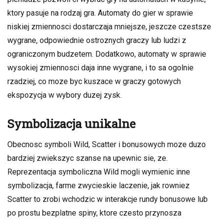
ktory pasuje na rodzaj gra. Automaty do gier w sprawie
niskiej zmiennosci dostarczaja mniejsze, jeszcze czestsze
wygrane, odpowiednie ostroznych graczy lub ludzi z
ograniczonym budzetem. Dodatkowo, automaty w sprawie
wysokiej zmiennosci daja inne wygrane, i to sa ogolnie
rzadziej, co moze byc kuszace w graczy gotowych
ekspozycja w wybory duzej zysk.
Symbolizacja unikalne
Obecnosc symboli Wild, Scatter i bonusowych moze duzo
bardziej zwiekszyc szanse na upewnic sie, ze.
Reprezentacja symboliczna Wild mogli wymienic inne
symbolizacja, farme zwycieskie laczenie, jak rowniez
Scatter to zrobi wchodzic w interakcje rundy bonusowe lub
po prostu bezplatne spiny, ktore czesto przynosza