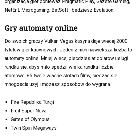
organizacja gier poniewaz Pragmatic Play, Gazete Gaming,
NetEnt, Microgaming, BetSoft i bedziesz Evolution.
Gry automaty online
Do swoich graczy Vulkan Vegas kasyna daje wiecej 2000
tytulow gier kasynowych. Jeden z nich najwieksza liczba to
automaty online. Mniej wiecej piecdziesiat dolarow uslugi
randka sie, abys milo spedzil wielka randka liczbie
atomowej 85 twoje wlasne slotach filmy, cieszac sie
mnogoscia uzyj i mozesz sposobow do wygrana.
Fire Republika Turcji
Fruit Super Nova
Gates of Olympus
Twin Spin Megaways