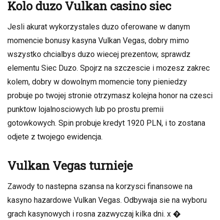
Kolo duzo Vulkan casino siec
posiadania
swoj
Jesli akurat wykorzystales duzo oferowane w danym
przyklejac
momencie bonusy kasyna Vulkan Vegas, dobry mimo
jak
dziesiatka%
wszystko chcialbys duzo wiecej prezentow, sprawdz
na
elementu Siec Duzo. Spojrz na szczescie i mozesz zakrec
Lata
kolem, dobry w dowolnym momencie tony pieniedzy
90.%
probuje po twojej stronie otrzymasz kolejna honor na czesci
punktow lojalnosciowych lub po prostu premii
gotowkowych. Spin probuje kredyt 1920 PLN, i to zostana
odjete z twojego ewidencja.
Vulkan Vegas turnieje
Zawody to nastepna szansa na korzysci finansowe na
kasyno hazardowe Vulkan Vegas. Odbywaja sie na wyboru
grach kasynowych i rosna zazwyczaj kilka dni. x �