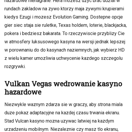
hazardowe nienagrane. Hera mozesz uzyc brac udzial w
rundach zakladow na zywo ktorzy maja zywymi krupierami
kiedys Ezugi i mozesz Evolution Gaming. Dostepne opcje
gier siec staja sie ruletke, Texas holdem, loterie, blackjacka,
pokera i bedziesz bakarata. To rzeczywiscie przyblizy Cie
w atmosfery luksusowego kasyna na wersji jednak lepszej
w porownaniu do do kasynach naziemnych, jak wybierz HD
z wielu kamer umozliwia uchwycenie kazdego szczegolu
rozgrywki.
Vulkan Vegas wedrowanie kasyno
hazardowe
Niezwykle waznym zdarza sie w graczy, aby strona miala
duze pokaz adaptacyjne na kazdej czasu trwania ekranu.
Stad Vulcan kasyno mozna uzywac latwiej na kazdym
urzadzeniu mobilnym. Niezaleznie czy masz tlo ekranu,