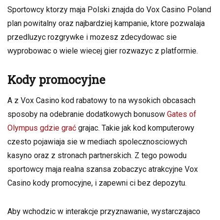
Sportowcy ktorzy maja Polski znajda do Vox Casino Poland
plan powitalny oraz najbardziej kampanie, ktore pozwalaja
przedluzyc rozgrywke i mozesz zdecydowac sie
wyprobowac o wiele wiecej gier rozwazyc z platformie.
Kody promocyjne
A z Vox Casino kod rabatowy to na wysokich obcasach
sposoby na odebranie dodatkowych bonusow
Gates of
Olympus gdzie grać
grajac. Takie jak kod komputerowy
czesto pojawiaja sie w mediach spolecznosciowych
kasyno oraz z stronach partnerskich. Z tego powodu
sportowcy maja realna szansa zobaczyc atrakcyjne Vox
Casino kody promocyjne, i zapewni ci bez depozytu.
Aby wchodzic w interakcje przyznawanie, wystarczajaco