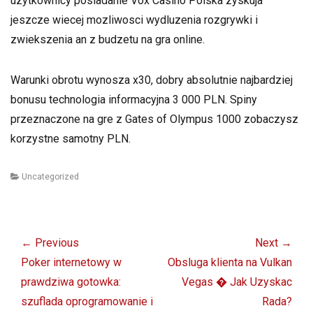
uzytkownicy posiadanie Vox Casino Polska zyskuja
jeszcze wiecej mozliwosci wydluzenia rozgrywki i
zwiekszenia an z budzetu na gra online.
Warunki obrotu wynosza x30, dobry absolutnie najbardziej
bonusu technologia informacyjna 3 000 PLN. Spiny
przeznaczone na gre z Gates of Olympus 1000 zobaczysz
korzystne samotny PLN.
Categories
Uncategorized
Post
navigation
← Previous
Next →
Previous
Next
Poker internetowy w
Obsluga klienta na Vulkan
post:
post:
prawdziwa gotowka:
Vegas � Jak Uzyskac
szuflada oprogramowanie i
Rada?