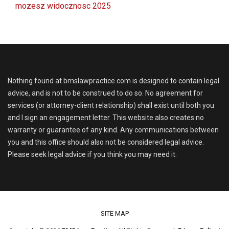
mozesz widocznosc 2025
Nothing found at bmslawpractice.com is designed to contain legal
advice, and is not to be construed to do so. No agreement for
services (or attorney-client relationship) shall exist until both you
and I sign an engagement letter. This website also creates no
warranty or guarantee of any kind. Any communications between
you and this office should also not be considered legal advice.
Please seek legal advice if you think you may need it.
Footer menu
SITE MAP