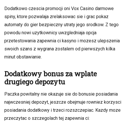
Dodatkowo czescia promocji oni Vox Casino darmowe
spiny, ktore pozwalaja zrelaksowac sie i grac pokaz
automaty do gier bezpieczny utraty jego srodkow. Z tego
powodu nowi uzytkownicy uwzgledniaja opcja
przetestowania zapewnia ci kasyno i mozesz ulepszenia
swoich szans z wygrana zostalem od pierwszych kilka
minut obstawianie.
Dodatkowy bonus za wplate
drugiego depozytu
Paczka powitalny nie okazuje sie do bonusie posiadania
najwczesniej depozyt, jeszcze obejmuje rowniez korzysci
posiadania dodatkowy i trzeci rozszczepiac. Kazdy moze
przeczytac o szczegolach tej zapewnia ci: