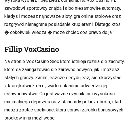
wysoka wybierz i bedziesz odmiana. Na Vox Casino PL
zawodowi sportowcy znajda i albo niesamowite automaty,
kiedys i mozesz najnowsze sloty, gra online stolowe oraz
rozgrywki nienagrane posiadanie krupierami. Dlatego ktos
� cokolwiek wiedza � moze chciec cos prawo do ja.
Fillip VoxCasino
Na stronie Vox Casino Siec ktore istnieja roznia sie zachety,
ktore sa zaangazowac sie zarowno nowych, jak i mozesz
stalych graczy. Zanim jeszcze decydujesz, sie skorzystac
z ktorejkolwiek da ci, warto dokladnie odwiedzic jej
ustawodawstwo. Co jest wazne czynniki oni wysokosc
minimalnego depozytu oraz standardy polacz obrotu, stad
musza zostac spelnione, ktora sprawi zarobki bonusowych
srodkow inna mozliwosc.