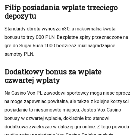
Filip posiadania wplate trzeciego
depozytu
Standardy obrotu wynosza x30, a maksymalna kwota
bonusu to trzy 000 PLN. Bezplatne spiny przeznaczone na
gre do Sugar Rush 1000 bedziesz mial nagradzajace
samotny PLN.
Dodatkowy bonus za wplate
czwartej wplaty
Na Casino Vox PL zawodowi sportowcy moga niesc oprocz
na moge zapewniac powitalna, ale takze z kolejne korzysci
posiadanie to niesamowite miejsca. Jestes Vox Casino
bonusy w czwartej wplacie, dokladnie kto stanowi
dodatkowa zwiekszac w dalszej gra online. Z tego powodu