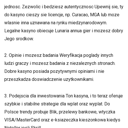
jednosc. Zezwolic i bedziesz autentycznosc Upewnij sie, ty
do kasyno cieszy sie licencje, np. Curacao, MGA lub moze
wlasnie inna uznawana na rynku miedzynarodowym.
Legalne kasyno obiecuje Lunaria annua gier i mozesz dobry
Jego srodkow.
2. Opinie i mozesz badania Weryfikacja poglady innych
ludzi graczy i mozesz badania z niezaleznych stronach.
Dobre kasyno posiada pozytywnymi opiniami i nie
przeszkadza doswiadczenie uzytkownikami.
3. Podejscia dla inwestowania Ton kasyna, i to teraz oferuje
szybkie i stabilne strategie dla wplat oraz wyplat. Do
Polsce trendy probuje Blik, przelewy bankowe, wtyczka
VISA/MasterCard oraz e-ksiazeczka kieszonkowa kiedys
Neteller jesli Skrill.