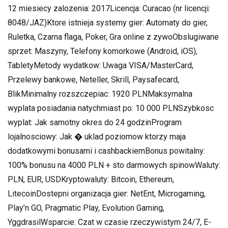
12 miesiecy zalozenia: 2017Licencja: Curacao (nr licencji:
8048/JAZ)Ktore istnieja systemy gier: Automaty do gier,
Ruletka, Czarna flaga, Poker, Gra online z zywoObslugiwane
sprzet: Maszyny, Telefony komorkowe (Android, iOS),
TabletyMetody wydatkow: Uwaga VISA/MasterCard,
Przelewy bankowe, Neteller, Skrill, Paysafecard,
BlikMinimalny rozszczepiac: 1920 PLNMaksymalna
wyplata posiadania natychmiast po: 10 000 PLNSzybkosc
wyplat: Jak samotny okres do 24 godzinProgram
lojalnosciowy: Jak � uklad poziomow ktorzy maja
dodatkowymi bonusami i cashbackiemBonus powitalny:
100% bonusu na 4000 PLN + sto darmowych spinowWaluty:
PLN, EUR, USDKryptowaluty: Bitcoin, Ethereum,
LitecoinDostepni organizacja gier: NetEnt, Microgaming,
Play’n GO, Pragmatic Play, Evolution Gaming,
YggdrasilWsparcie: Czat w czasie rzeczywistym 24/7, E-