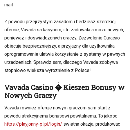
mail
Z powodu przejrzystym zasadom i bedziesz szerokiej
ofercie, Vavada sa kasynem, i to zadowala a moze nowych,
poniewaz i doswiadczonych graczy. Zezwolenie Curacao
obiecuje bezpieczniejszy, a przyjazny dla uzytkownika
oprogramowanie ulatwia korzystanie z systemy w pewnych
urzadzeniach. Sprawdz sam, dlaczego Vavada zdobywa
stopniowo wieksza wyroznienie z Polsce!
Vavada Casino � Kieszen Bonusy w
Nowych Graczy
Vavada rowniez oferuje nowym graczom sam start z
powodu atrakcyjnemu bonusowi powitalnemu. To jakosc
https://playjonny-pl.pl/login/
swietna okazja, produkowac