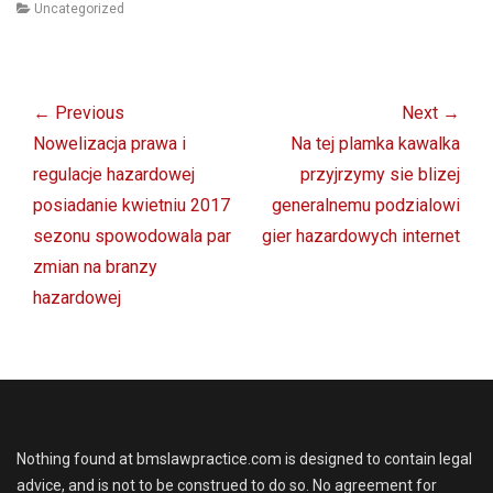
Categories
Uncategorized
Post
navigation
← Previous
Next →
Previous
Next
Nowelizacja prawa i
Na tej plamka kawalka
post:
post:
regulacje hazardowej
przyjrzymy sie blizej
posiadanie kwietniu 2017
generalnemu podzialowi
sezonu spowodowala par
gier hazardowych internet
zmian na branzy
hazardowej
Nothing found at bmslawpractice.com is designed to contain legal
advice, and is not to be construed to do so. No agreement for