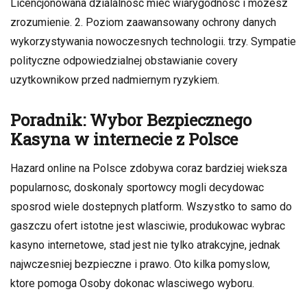
Licencjonowana dzialalnosc miec wiarygodnosc i mozesz
zrozumienie. 2. Poziom zaawansowany ochrony danych
wykorzystywania nowoczesnych technologii. trzy. Sympatie
polityczne odpowiedzialnej obstawianie covery
uzytkownikow przed nadmiernym ryzykiem.
Poradnik: Wybor Bezpiecznego
Kasyna w internecie z Polsce
Hazard online na Polsce zdobywa coraz bardziej wieksza
popularnosc, doskonaly sportowcy mogli decydowac
sposrod wiele dostepnych platform. Wszystko to samo do
gaszczu ofert istotne jest wlasciwie, produkowac wybrac
kasyno internetowe, stad jest nie tylko atrakcyjne, jednak
najwczesniej bezpieczne i prawo. Oto kilka pomyslow,
ktore pomoga Osoby dokonac wlasciwego wyboru.