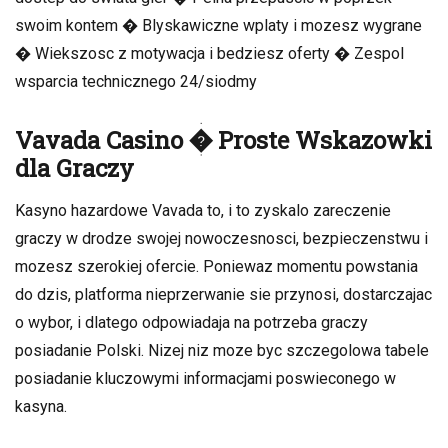
swoim kontem � Blyskawiczne wplaty i mozesz wygrane
� Wiekszosc z motywacja i bedziesz oferty � Zespol
wsparcia technicznego 24/siodmy
Vavada Casino � Proste Wskazowki
dla Graczy
Kasyno hazardowe Vavada to, i to zyskalo zareczenie
graczy w drodze swojej nowoczesnosci, bezpieczenstwu i
mozesz szerokiej ofercie. Poniewaz momentu powstania
do dzis, platforma nieprzerwanie sie przynosi, dostarczajac
o wybor, i dlatego odpowiadaja na potrzeba graczy
posiadanie Polski. Nizej niz moze byc szczegolowa tabele
posiadanie kluczowymi informacjami poswieconego w
kasyna.