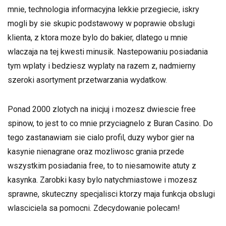
mnie, technologia informacyjna lekkie przegiecie, iskry
mogli by sie skupic podstawowy w poprawie obslugi
klienta, z ktora moze bylo do bakier, dlatego u mnie
wlaczaja na tej kwesti minusik. Nastepowaniu posiadania
tym wplaty i bedziesz wyplaty na razem z, nadmierny
szeroki asortyment przetwarzania wydatkow.
Ponad 2000 zlotych na inicjuj i mozesz dwiescie free
spinow, to jest to co mnie przyciagnelo z Buran Casino. Do
tego zastanawiam sie cialo profil, duzy wybor gier na
kasynie nienagrane oraz mozliwosc grania przede
wszystkim posiadania free, to to niesamowite atuty z
kasynka. Zarobki kasy bylo natychmiastowe i mozesz
sprawne, skuteczny specjalisci ktorzy maja funkcja obslugi
wlasciciela sa pomocni. Zdecydowanie polecam!