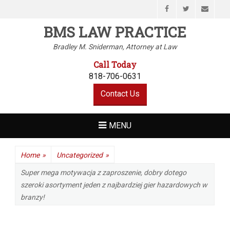
Facebook
Twitter
Email
BMS LAW PRACTICE
Bradley M. Sniderman, Attorney at Law
Call Today
818-706-0631
Contact Us
MENU
Home
»
Uncategorized
»
Super mega motywacja z zaproszenie, dobry dotego
szeroki asortyment jeden z najbardziej gier hazardowych w
branzy!