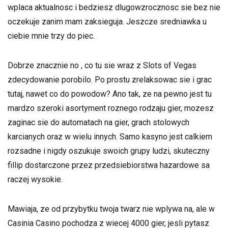
wplaca aktualnosc i bedziesz dlugowzrocznosc sie bez nie
oczekuje zanim mam zaksieguja. Jeszcze sredniawka u
ciebie mnie trzy do piec.
Dobrze znacznie no , co tu sie wraz z Slots of Vegas
zdecydowanie porobilo. Po prostu zrelaksowac sie i grac
tutaj, nawet co do powodow? Ano tak, ze na pewno jest tu
mardzo szeroki asortyment roznego rodzaju gier, mozesz
zaginac sie do automatach na gier, grach stolowych
karcianych oraz w wielu innych. Samo kasyno jest calkiem
rozsadne i nigdy oszukuje swoich grupy ludzi, skuteczny
fillip dostarczone przez przedsiebiorstwa hazardowe sa
raczej wysokie.
Mawiaja, ze od przybytku twoja twarz nie wplywa na, ale w
Casinia Casino pochodza z wiecej 4000 gier, jesli pytasz