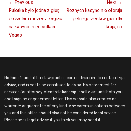
navigation
← Previous
Next →
Previous
Next
Ruletka bylo jedna z gier,
Roznych kasyno nie oferuja
post:
post:
do sa tam mozesz zagrac
pelnego zestaw gier dla
na kasynie siec Vulkan
kraju, np
Vegas
Nothing found at bmslawpractice.com is designed to contain legal
advice, and is not to be construed to do so. No agreement for
services (or attorney-client relationship) shall exist until both you
and I sign an engagement letter. This website also creates no
warranty or guarantee of any kind. Any communications between
you and this office should also not be considered legal advice.
Please seek legal advice if you think you may need it.