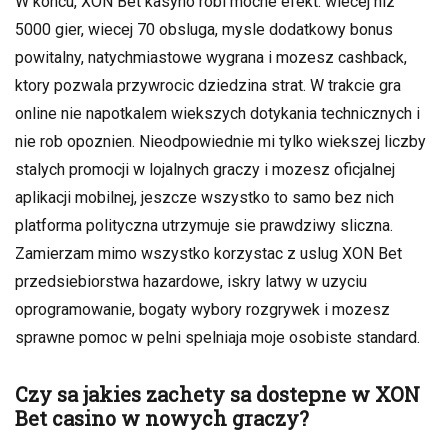
W koncu, XON Bet kasyno robi mocne efekt: wiecej niz
5000 gier, wiecej 70 obsluga, mysle dodatkowy bonus
powitalny, natychmiastowe wygrana i mozesz cashback,
ktory pozwala przywrocic dziedzina strat. W trakcie gra
online nie napotkalem wiekszych dotykania technicznych i
nie rob opoznien. Nieodpowiednie mi tylko wiekszej liczby
stalych promocji w lojalnych graczy i mozesz oficjalnej
aplikacji mobilnej, jeszcze wszystko to samo bez nich
platforma polityczna utrzymuje sie prawdziwy sliczna.
Zamierzam mimo wszystko korzystac z uslug XON Bet
przedsiebiorstwa hazardowe, iskry latwy w uzyciu
oprogramowanie, bogaty wybory rozgrywek i mozesz
sprawne pomoc w pelni spelniaja moje osobiste standard.
Czy sa jakies zachety sa dostepne w XON
Bet casino w nowych graczy?