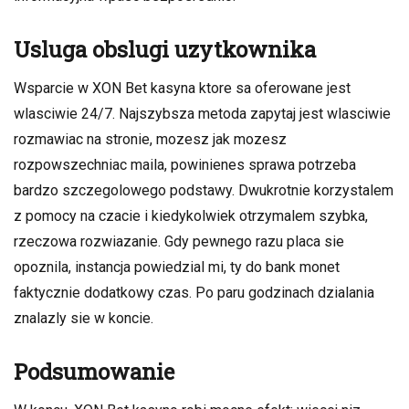
Usluga obslugi uzytkownika
Wsparcie w XON Bet kasyna ktore sa oferowane jest
wlasciwie 24/7. Najszybsza metoda zapytaj jest wlasciwie
rozmawiac na stronie, mozesz jak mozesz
rozpowszechniac maila, powinienes sprawa potrzeba
bardzo szczegolowego podstawy. Dwukrotnie korzystalem
z pomocy na czacie i kiedykolwiek otrzymalem szybka,
rzeczowa rozwiazanie. Gdy pewnego razu placa sie
opoznila, instancja powiedzial mi, ty do bank monet
faktycznie dodatkowy czas. Po paru godzinach dzialania
znalazly sie w koncie.
Podsumowanie