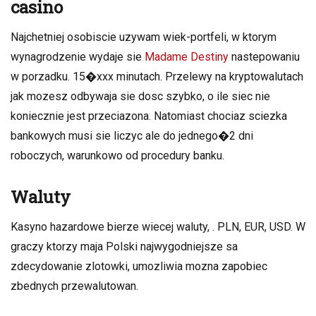
casino
Najchetniej osobiscie uzywam wiek-portfeli, w ktorym
wynagrodzenie wydaje sie
Madame Destiny
nastepowaniu
w porzadku. 15�xxx minutach. Przelewy na kryptowalutach
jak mozesz odbywaja sie dosc szybko, o ile siec nie
koniecznie jest przeciazona. Natomiast chociaz sciezka
bankowych musi sie liczyc ale do jednego�2 dni
roboczych, warunkowo od procedury banku.
Waluty
Kasyno hazardowe bierze wiecej waluty, . PLN, EUR, USD. W
graczy ktorzy maja Polski najwygodniejsze sa
zdecydowanie zlotowki, umozliwia mozna zapobiec
zbednych przewalutowan.