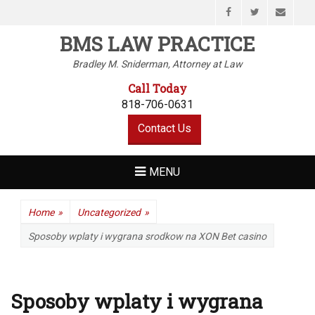
Facebook
Twitter
Email
BMS LAW PRACTICE
Bradley M. Sniderman, Attorney at Law
Call Today
818-706-0631
Contact Us
MENU
Home
»
Uncategorized
»
Sposoby wplaty i wygrana srodkow na XON Bet casino
Sposoby wplaty i wygrana