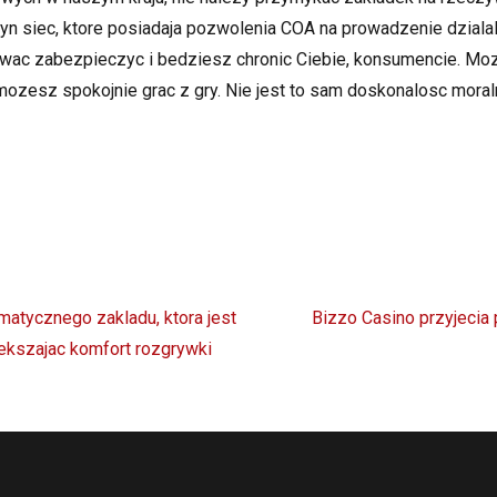
yn siec, ktore posiadaja pozwolenia COA na prowadzenie dzialal
ukowac zabezpieczyc i bedziesz chronic Ciebie, konsumencie. 
ozesz spokojnie grac z gry. Nie jest to sam doskonalosc mora
Next
matycznego zakladu, ktora jest
Bizzo Casino przyjecia 
post:
ekszajac komfort rozgrywki