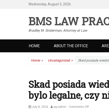
Wednesday, August 5, 2026
BMS LAW PRAC
Bradley M. Sniderman, Attorney at Law
Primary
HOME
ABOUT THE OFFICE
ARE
menu
Home
»
Uncategorized
»
Skad posiada wiedzie
Skad posiada wied
bylo legalne, czy n
Posted
Author
on
July 8, 2026
wp.admin
Comments Off