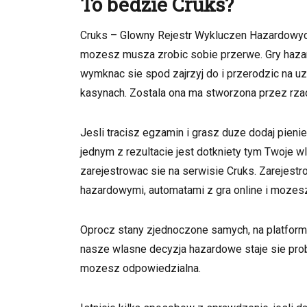
To bedzie Cruks?
Cruks – Glowny Rejestr Wykluczen Hazardowych 
mozesz musza zrobic sobie przerwe. Gry hazar
wymknac sie spod zajrzyj do i przerodzic na uz
kasynach. Zostala ona ma stworzona przez rza
Jesli tracisz egzamin i grasz duze dodaj pien
jednym z rezultacie jest dotkniety tym Twoje
zarejestrowac sie na serwisie Cruks. Zarejestr
hazardowymi, automatami z gra online i mozes
Oprocz stany zjednoczone samych, na platformie
nasze wlasne decyzja hazardowe staje sie prob
mozesz odpowiedzialna.