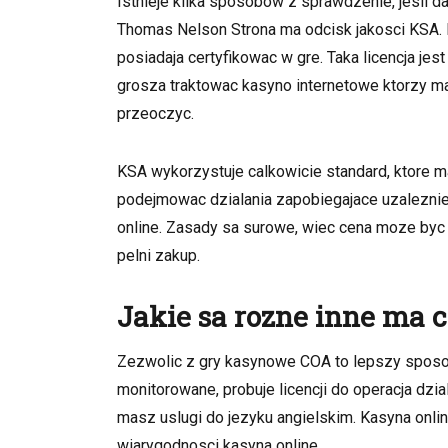
Istnieje kilka sposobow z sprawdzenie, jesli 
Thomas Nelson Strona ma odcisk jakosci KSA. 
posiadaja certyfikowac w gre. Taka licencja je
grosza traktowac kasyno internetowe ktorzy m
przeoczyc.
KSA wykorzystuje calkowicie standard, ktore 
podejmowac dzialania zapobiegajace uzaleznie
online. Zasady sa surowe, wiec cena moze by
pelni zakup.
Jakie sa rozne inne ma 
Zezwolic z gry kasynowe COA to lepszy sposob
monitorowane, probuje licencji do operacja dz
masz uslugi do jezyku angielskim. Kasyna onli
wiarygodnosci kasyna online.