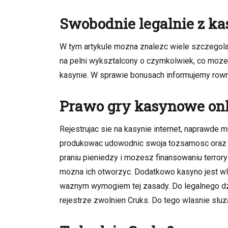
Swobodnie legalnie z k
W tym artykule mozna znalezc wiele szczegolac
na pelni wyksztalcony o czymkolwiek, co mozes
kasynie. W sprawie bonusach informujemy rown
Prawo gry kasynowe onli
Rejestrujac sie na kasynie internet, naprawde 
produkowac udowodnic swoja tozsamosc oraz on
praniu pieniedzy i mozesz finansowaniu terro
mozna ich otworzyc. Dodatkowo kasyno jest wl
waznym wymogiem tej zasady. Do legalnego dzia
rejestrze zwolnien Cruks. Do tego wlasnie sl