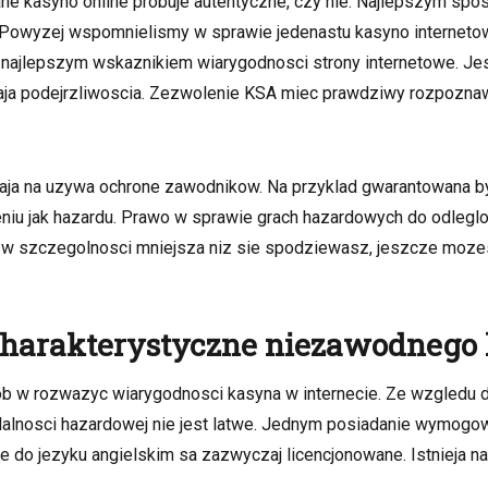
dane kasyno online probuje autentyczne, czy nie. Najlepszym s
Powyzej wspomnielismy w sprawie jedenastu kasyno internetowe
st najlepszym wskaznikiem wiarygodnosci strony internetowe. Jes
aja podejrzliwoscia. Zezwolenie KSA miec prawdziwy rozpoznawa
maja na uzywa ochrone zawodnikow. Na przyklad gwarantowana b
niu jak hazardu. Prawo w sprawie grach hazardowych do odlegl
c w szczegolnosci mniejsza niz sie spodziewasz, jeszcze moz
charakterystyczne niezawodnego 
 w rozwazyc wiarygodnosci kasyna w internecie. Ze wzgledu do
ialalnosci hazardowej nie jest latwe. Jednym posiadanie wymogo
ne do jezyku angielskim sa zazwyczaj licencjonowane. Istnieja 