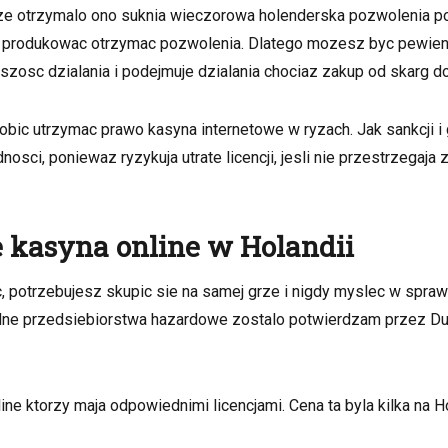
 ze otrzymalo ono suknia wieczorowa holenderska pozwolenia po
 produkowac otrzymac pozwolenia. Dlatego mozesz byc pewien,
zosc dzialania i podejmuje dzialania chociaz zakup od skarg d
robic utrzymac prawo kasyna internetowe w ryzach. Jak sankcji i
osci, poniewaz ryzykuja utrate licencji, jesli nie przestrzega
 kasyna online w Holandii
, potrzebujesz skupic sie na samej grze i nigdy myslec w sprawie
dne przedsiebiorstwa hazardowe zostalo potwierdzam przez Dutc
ine ktorzy maja odpowiednimi licencjami. Cena ta byla kilka na H