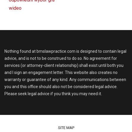
wideo
Nothing found at bmslawpractice.com is designed to contain legal
advice, and is not to be construed to do so. No agreement for
services (or attorney-client relationship) shall exist until both you
and I sign an engagement letter. This website also creates no
warranty or guarantee of any kind. Any communications between
you and this office should also not be considered legal advice.
Please seek legal advice if you think you may need it.
Footer menu
SITE MAP