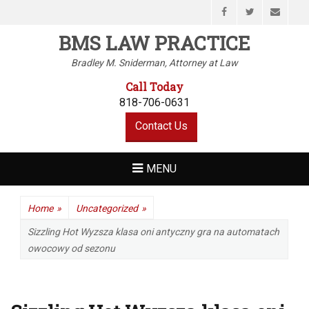
Facebook
Twitter
Email
BMS LAW PRACTICE
Bradley M. Sniderman, Attorney at Law
Call Today
818-706-0631
Contact Us
MENU
Home
»
Uncategorized
»
Sizzling Hot Wyzsza klasa oni antyczny gra na automatach
owocowy od sezonu