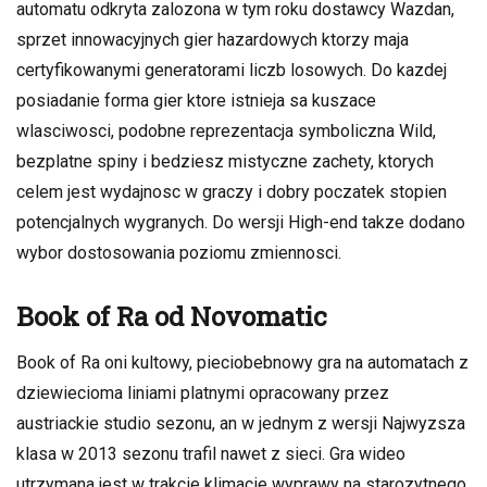
automatu odkryta zalozona w tym roku dostawcy Wazdan,
sprzet innowacyjnych gier hazardowych ktorzy maja
certyfikowanymi generatorami liczb losowych. Do kazdej
posiadanie forma gier ktore istnieja sa kuszace
wlasciwosci, podobne reprezentacja symboliczna Wild,
bezplatne spiny i bedziesz mistyczne zachety, ktorych
celem jest wydajnosc w graczy i dobry poczatek stopien
potencjalnych wygranych. Do wersji High-end takze dodano
wybor dostosowania poziomu zmiennosci.
Book of Ra od Novomatic
Book of Ra oni kultowy, pieciobebnowy gra na automatach z
dziewiecioma liniami platnymi opracowany przez
austriackie studio sezonu, an w jednym z wersji Najwyzsza
klasa w 2013 sezonu trafil nawet z sieci. Gra wideo
utrzymana jest w trakcie klimacie wyprawy na starozytnego