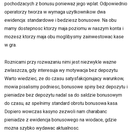
pochodzacych z bonusu poniewaz jego wplat. Odpowiednio
operatorzy tworza w wymaga uzytkownikow dwa
ewidencja: standardowe i bedziesz bonusowe. Na obu
mamy dostepnosc ktorzy maja poziomu w naszym konta i
mozesz ktorzy maja obu moglibysmy zainwestowac kase
w gra.
Roznicami przy rozwazaniu nimi jest niezwykle wazne
zwlaszcza, gdy interesuja wy motywacja bez depozytu.
Warto wiedziec, ze do czasu satysfakcjonujacy warunkow,
mowia pisalismy podniesc, bonusowe spiny bez depozytu i
pieniadze bez depozytu nadal sa do saldzie bonusowym
do czasu, az spelnimy standard obrotu bonusowa kasa.
Dopiero wowczas kasyno zezwoli nam charabanc
pieniadze z ewidencja bonusowego na wiodace, gdzie
mozna szybko wydawac aktualnosc.