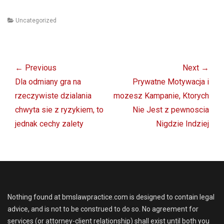
Categories
Uncategorized
Post
navigation
← Previous
Next →
Previous
Next
Dla odmiany gra na
Prywatne Motywacja i
post:
post:
rzeczywiste dzialania
mozesz Kampanie, Ktorych
chwyta sie z ryzykiem, to
Nie Jest z pewnoscia
jednak cechy zalety
Nigdzie Indziej
Nothing found at bmslawpractice.com is designed to contain legal
advice, and is not to be construed to do so. No agreement for
services (or attorney-client relationship) shall exist until both you