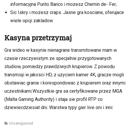
informacyjna Punto Banco i mozesz Chemin de- Fer;
Sic Iskry i mozesz craps. Jasne gra kosciane, oferujace
wiele opcji zakladow.
Kasyna przetrzymaj
Gra wideo w kasynie nienagrane transmitowane mam w
czasie rzeczywistym ze specjalnie przygotowanych
studiow, pomiedzy prawdziwych krupierow. Z powodu
transmisji w jakosci HD, z uzyciem kamer 4K, gracze mogli
obstawiac granie i korespondowac z krupierem oraz innymi
uczestnikami.Wszystkie gra sa certyfikowane przez MGA
(Malta Gaming Authority) i staja sie profil RTP co
dziewiecdziesiat dni. Warstwa typy gier live oni i inni:
Categories
Uncategorized