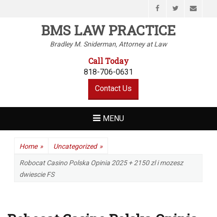
Facebook
Twitter
Email
BMS LAW PRACTICE
Bradley M. Sniderman, Attorney at Law
Call Today
818-706-0631
Contact Us
MENU
Home
»
Uncategorized
»
Robocat Casino Polska Opinia 2025 + 2150 zl i mozesz
dwiescie FS