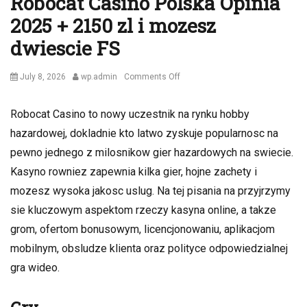
Robocat Casino Polska Opinia
2025 + 2150 zl i mozesz
dwiescie FS
Posted
Author
on
July 8, 2026
wp.admin
Comments Off
on
Robocat
Casino
Robocat Casino to nowy uczestnik na rynku hobby
Polska
hazardowej, dokladnie kto latwo zyskuje popularnosc na
Opinia
2025
pewno jednego z milosnikow gier hazardowych na swiecie.
+
Kasyno rowniez zapewnia kilka gier, hojne zachety i
2150
mozesz wysoka jakosc uslug. Na tej pisania na przyjrzymy
zl
i
sie kluczowym aspektom rzeczy kasyna online, a takze
mozesz
grom, ofertom bonusowym, licencjonowaniu, aplikacjom
dwiescie
mobilnym, obsludze klienta oraz polityce odpowiedzialnej
FS
gra wideo.