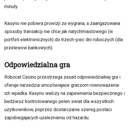
minuty.
Kasyno nie pobiera prowizji za wygrana, a zaangazowana
sposoby transakcji nie chce jak natychmiastowego (w
portfeli elektronicznych) do trzech-piec dni roboczych (dla
przelewow bankowych).
Odpowiedzialna gra
Robocat Casino przestrzega zasad odpowiedzialnej gra i
oferuje narzedzia umozliwiajace graczom rownowazenie
ich wpadka. Kasyno walczy na zapewnienia bezpiecznego i
bedziesz kontrolowanego pelen swiat dla wszystkich
uzytkownikow, poprzez dostarczanie szereg postaci
zapobiegajacych uzaleznieniu od hazardu.