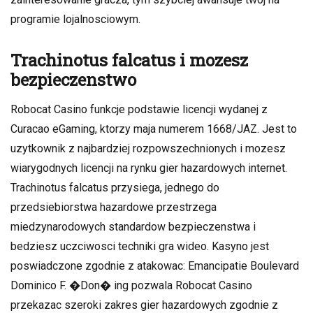
programie lojalnosciowym.
Trachinotus falcatus i mozesz
bezpieczenstwo
Robocat Casino funkcje podstawie licencji wydanej z
Curacao eGaming, ktorzy maja numerem 1668/JAZ. Jest to
uzytkownik z najbardziej rozpowszechnionych i mozesz
wiarygodnych licencji na rynku gier hazardowych internet.
Trachinotus falcatus przysiega, jednego do
przedsiebiorstwa hazardowe przestrzega
miedzynarodowych standardow bezpieczenstwa i
bedziesz uczciwosci techniki gra wideo. Kasyno jest
poswiadczone zgodnie z atakowac: Emancipatie Boulevard
Dominico F. �Don� ing pozwala Robocat Casino
przekazac szeroki zakres gier hazardowych zgodnie z