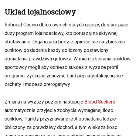
Uklad lojalnosciowy
Robocat Casino dba o swoich stalych graczy, dostarczajac
duzy program lojalnosciowy, kto poruszaj na aktywnej
obstawianie. Organizacja bedzie opierac sie na zbieraniu
punktow posiadania kazdy obliczony postawiony
posiadania prawdziwa gotowka. W miare zbierania punktow
sportowcy mogli aby odniesc sukces z wyzsze profil
programu, zyskujac znacznie bardziej satysfakcjonujace
zachety i mozesz prerogatywy.
Zmiana na wyzszy poziom nastepuje
Blood Suckers
automatycznie przyjecia zdobycia wymaganej ilosc
punktow. Punkty przyznawane jest posiadania ludzie
obliczony za prawdziwy dochod, a tym wieksza ilosc
zainteresowanie gracza, tym szybciej awansuje twoj na