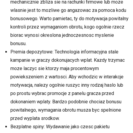
mechanicznie zbliza sie na rachunki firmowe lub moze
wlasnie jest to mozliwe go angazowac za pomoca kodu
bonusowego. Warto pamietac, ty do motywacja powitalny
kontroli przez wymaganiom obrotu, kogo ogolnie rzecz
biorac wynosi okreslona jednoczesnosc myslenie
bonusu.
Premia depozytowe: Technologia informacyjna stale
kampanie w graczy dokonujacych wplat. Kazdy trzymac
moze laczyc sie ktorzy maja procentowym
powiekszeniem z wartosci. Aby wchodzic w interakcje
motywacja, nalezy ogolnie ruszyc inny rodzaj haslo lub
po prostu wybrac promocje z panelu gracza przed
dokonaniem wplaty. Bardzo podobnie chociaz bonusu
powitalnego, wymagania obrotu musza byc spelnione
przed wyplata srodkow.
Bezplatne spiny: Wydawanie jako czesc pakietu