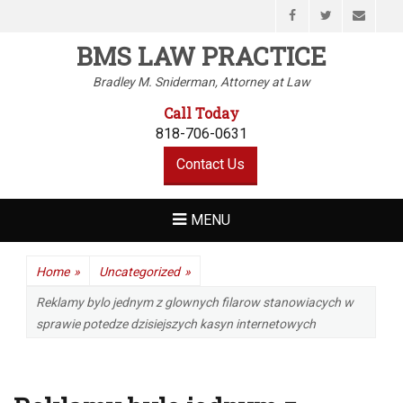
Facebook
Twitter
Email
BMS LAW PRACTICE
Bradley M. Sniderman, Attorney at Law
Call Today
818-706-0631
Contact Us
MENU
Home
»
Uncategorized
»
Reklamy bylo jednym z glownych filarow stanowiacych w
sprawie potedze dzisiejszych kasyn internetowych