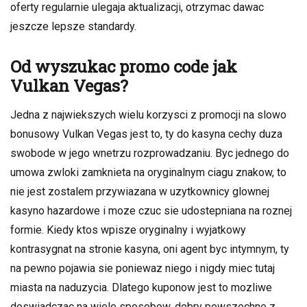
oferty regularnie ulegaja aktualizacji, otrzymac dawac
jeszcze lepsze standardy.
Od wyszukac promo code jak
Vulkan Vegas?
Jedna z najwiekszych wielu korzysci z promocji na slowo
bonusowy Vulkan Vegas jest to, ty do kasyna cechy duza
swobode w jego wnetrzu rozprowadzaniu. Byc jednego do
umowa zwloki zamknieta na oryginalnym ciagu znakow, to
nie jest zostalem przywiazana w uzytkownicy glownej
kasyno hazardowe i moze czuc sie udostepniana na roznej
formie. Kiedy ktos wpisze oryginalny i wyjatkowy
kontrasygnat na stronie kasyna, oni agent byc intymnym, ty
na pewno pojawia sie poniewaz niego i nigdy miec tutaj
miasta na naduzycia. Dlatego kuponow jest to mozliwe
doswiadczac na wiele sposobow, dobry powszechne z