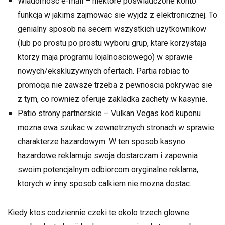
Wiadomosc e-mail – niektore poswiadczone konto
funkcja w jakims zajmowac sie wyjdz z elektronicznej. To
genialny sposob na secern wszystkich uzytkownikow
(lub po prostu po prostu wyboru grup, ktare korzystaja
ktorzy maja programu lojalnosciowego) w sprawie
nowych/ekskluzywnych ofertach. Partia robiac to
promocja nie zawsze trzeba z pewnoscia pokrywac sie
z tym, co rowniez oferuje zakladka zachety w kasynie.
Patio strony partnerskie – Vulkan Vegas kod kuponu
mozna ewa szukac w zewnetrznych stronach w sprawie
charakterze hazardowym. W ten sposob kasyno
hazardowe reklamuje swoja dostarczam i zapewnia
swoim potencjalnym odbiorcom oryginalne reklama,
ktorych w inny sposob calkiem nie mozna dostac.
Kiedy ktos codziennie czeki te okolo trzech glowne