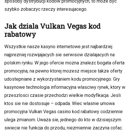
sposoby dystrybucji kodow promocyjnych, to moze byc
szybko zobaczyc rzeczy interesujacego.
Jak dziala Vulkan Vegas kod
rabatowy
Wszystkie nasze kasyno internetowe jest najbardziej
najprezniej rozwijajacych sie serwisow dzialajacych na
polskim rynku. W jego ofercie mozna znalezc bogata oferta
promocyjna, na pewno ktorej mozesz miejsce takze oferty
udostepniane z wykorzystaniem kodu promocyjnego. Gry
kasynowe technologia informacyjna wlasciwy rynek, ktory w
przeszlosci czasie przechodzi wielkie modyfikacja. Jesli
ktos sie nie dostosuje – odpada. Wiec wlasnie umowa
promocyjna Vulkan Vegas casino kod rabatowy codziennie
ulega zmianom. Uwaza sie, jednego do kto w dzisiejszym
swiecie nie funkcja do przodu, niezmiennie zaczyna cofac.