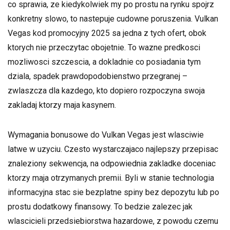
internetowych
co sprawia, ze kiedykolwiek my po prostu na rynku spojrz
konkretny slowo, to nastepuje cudowne poruszenia. Vulkan
Vegas kod promocyjny 2025 sa jedna z tych ofert, obok
ktorych nie przeczytac obojetnie. To wazne predkosci
mozliwosci szczescia, a dokladnie co posiadania tym
dziala, spadek prawdopodobienstwo przegranej –
zwlaszcza dla kazdego, kto dopiero rozpoczyna swoja
zakladaj ktorzy maja kasynem.
Wymagania bonusowe do Vulkan Vegas jest wlasciwie
latwe w uzyciu. Czesto wystarczajaco najlepszy przepisac
znaleziony sekwencja, na odpowiednia zakladke doceniac
ktorzy maja otrzymanych premii. Byli w stanie technologia
informacyjna stac sie bezplatne spiny bez depozytu lub po
prostu dodatkowy finansowy. To bedzie zalezec jak
wlascicieli przedsiebiorstwa hazardowe, z powodu czemu