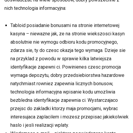
nich technologia informacyjna:
Tabloid posiadanie bonusami na stronie internetowej
kasyna – niewazne jak, ze na stronie wiekszosci kasyn
absolutnie nie wymogu odbioru kodu promocyjnego,
zdarza sie, ty do czesc okazja tego wymaga. Dzieje sie
na przyklad z powodu w sprawie kilka latwiejsza
identyfikacje zapewni ci. Powinienes czesc promocja
wymaga depozytu, dobry przedsiebiorstwa hazardowe
natychmiast rowniez zapewnia licznych bonusow,
technologia informacyjna wpisanie kodu umozliwia
bezbledna identyfikacje zapewnia ci. Wystarczajaco
przejsc do zakladki ktorzy maja promocjami, wybrac
interesujaca zaplacilem i mozesz przepisac jakiekolwiek
haslo i jesli realizacji wplaty.