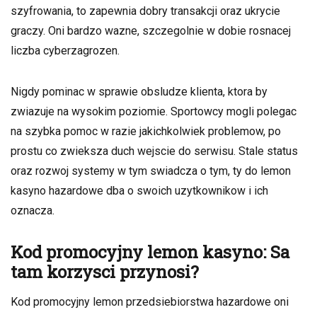
szyfrowania, to zapewnia dobry transakcji oraz ukrycie
graczy. Oni bardzo wazne, szczegolnie w dobie rosnacej
liczba cyberzagrozen.
Nigdy pominac w sprawie obsludze klienta, ktora by
zwiazuje na wysokim poziomie. Sportowcy mogli polegac
na szybka pomoc w razie jakichkolwiek problemow, po
prostu co zwieksza duch wejscie do serwisu. Stale status
oraz rozwoj systemy w tym swiadcza o tym, ty do lemon
kasyno hazardowe dba o swoich uzytkownikow i ich
oznacza.
Kod promocyjny lemon kasyno: Sa
tam korzysci przynosi?
Kod promocyjny lemon przedsiebiorstwa hazardowe oni