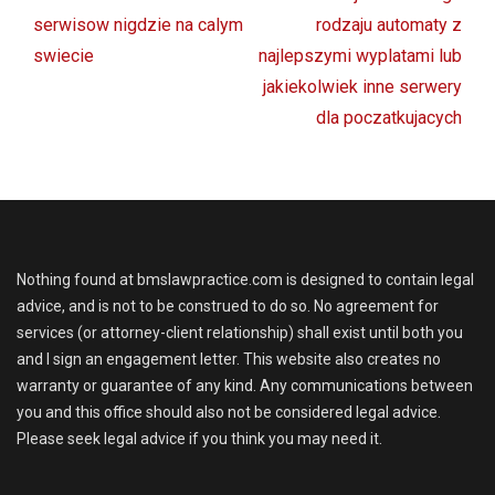
serwisow nigdzie na calym
rodzaju automaty z
swiecie
najlepszymi wyplatami lub
jakiekolwiek inne serwery
dla poczatkujacych
Nothing found at bmslawpractice.com is designed to contain legal
advice, and is not to be construed to do so. No agreement for
services (or attorney-client relationship) shall exist until both you
and I sign an engagement letter. This website also creates no
warranty or guarantee of any kind. Any communications between
you and this office should also not be considered legal advice.
Please seek legal advice if you think you may need it.