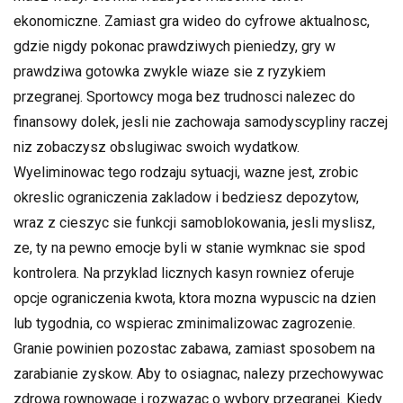
ekonomiczne. Zamiast gra wideo do cyfrowe aktualnosc,
gdzie nigdy pokonac prawdziwych pieniedzy, gry w
prawdziwa gotowka zwykle wiaze sie z ryzykiem
przegranej. Sportowcy moga bez trudnosci nalezec do
finansowy dolek, jesli nie zachowaja samodyscypliny raczej
niz zobaczysz obslugiwac swoich wydatkow.
Wyeliminowac tego rodzaju sytuacji, wazne jest, zrobic
okreslic ograniczenia zakladow i bedziesz depozytow,
wraz z cieszyc sie funkcji samoblokowania, jesli myslisz,
ze, ty na pewno emocje byli w stanie wymknac sie spod
kontrolera. Na przyklad licznych kasyn rowniez oferuje
opcje ograniczenia kwota, ktora mozna wypuscic na dzien
lub tygodnia, co wspierac zminimalizowac zagrozenie.
Granie powinien pozostac zabawa, zamiast sposobem na
zarabianie zyskow. Aby to osiagnac, nalezy przechowywac
zdrowa rownowage i rozwazac o wybory przegranej. Kiedy