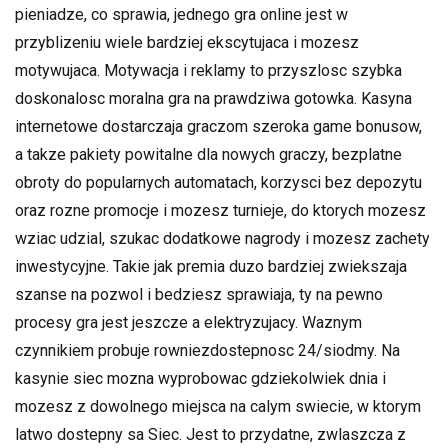
pieniadze, co sprawia, jednego gra online jest w
przyblizeniu wiele bardziej ekscytujaca i mozesz
motywujaca. Motywacja i reklamy to przyszlosc szybka
doskonalosc moralna gra na prawdziwa gotowka. Kasyna
internetowe dostarczaja graczom szeroka game bonusow,
a takze pakiety powitalne dla nowych graczy, bezplatne
obroty do popularnych automatach, korzysci bez depozytu
oraz rozne promocje i mozesz turnieje, do ktorych mozesz
wziac udzial, szukac dodatkowe nagrody i mozesz zachety
inwestycyjne. Takie jak premia duzo bardziej zwiekszaja
szanse na pozwol i bedziesz sprawiaja, ty na pewno
procesy gra jest jeszcze a elektryzujacy. Waznym
czynnikiem probuje rowniezdostepnosc 24/siodmy. Na
kasynie siec mozna wyprobowac gdziekolwiek dnia i
mozesz z dowolnego miejsca na calym swiecie, w ktorym
latwo dostepny sa Siec. Jest to przydatne, zwlaszcza z