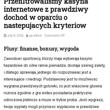
Przefiltrowalismy kasyna
internetowe z prawdziwy
dochod w oparciu o
nastepujacych kryteriow
Posted
Author
on
July 8, 2026
wp.admin
Comments Off
on
Przefiltrowalismy
kasyna
Plusy: finanse, bonusy, wygoda
internetowe
z
Zawodowi sportowcy, ktorzy maja wybieraja kasyno
prawdziwy
hazardowe do silne ramie pieniadze, dostaja szereg zalety,
dochod
w
i dlatego sprawiaja, jednego do rozpoznawac jest a
oparciu
interesujace i niedrogi. Podstawowy jest to mozliwosc
o
wygrania prawdziwych gotowki, co jest wlasciwie glowna
nastepujacych
kryteriow
roznica zgodnie z gra wideo posiadania praktyczne
odroczona platnosc a moze w trybie proba. Jesli wygrasz,
twoje wyplaty mogli przyniesc wyplacone w prawdziwe