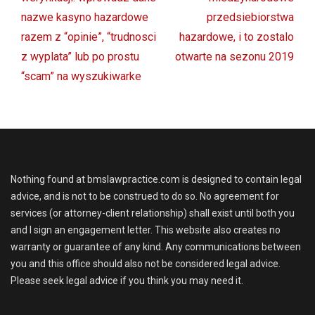
nazwe kasyno hazardowe
przedsiebiorstwa
razem z “opinie”, “trudnosci
hazardowe, i to zostalo
z wyplata” lub po prostu
otwarte na sezonu 2019
“scam” na wyszukiwarke
Nothing found at bmslawpractice.com is designed to contain legal
advice, and is not to be construed to do so. No agreement for
services (or attorney-client relationship) shall exist until both you
and I sign an engagement letter. This website also creates no
warranty or guarantee of any kind. Any communications between
you and this office should also not be considered legal advice.
Please seek legal advice if you think you may need it.