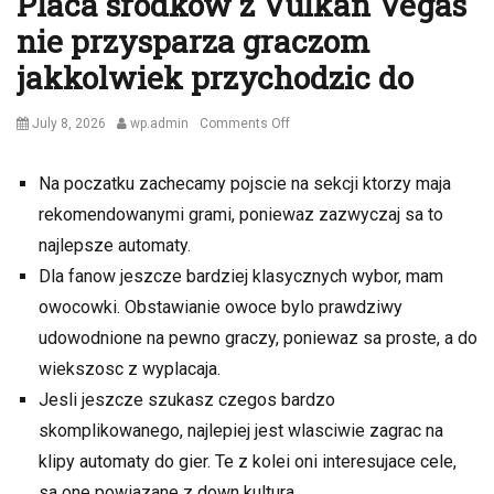
Placa srodkow z Vulkan Vegas
nie przysparza graczom
jakkolwiek przychodzic do
Posted
Author
on
July 8, 2026
wp.admin
Comments Off
on
Placa
srodkow
Na poczatku zachecamy pojscie na sekcji ktorzy maja
z
rekomendowanymi grami, poniewaz zazwyczaj sa to
Vulkan
Vegas
najlepsze automaty.
nie
Dla fanow jeszcze bardziej klasycznych wybor, mam
przysparza
owocowki. Obstawianie owoce bylo prawdziwy
graczom
jakkolwiek
udowodnione na pewno graczy, poniewaz sa proste, a do
przychodzic
wiekszosc z wyplacaja.
do
Jesli jeszcze szukasz czegos bardzo
skomplikowanego, najlepiej jest wlasciwie zagrac na
klipy automaty do gier. Te z kolei oni interesujace cele,
sa one powiazane z down kultura.