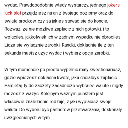
wydac. Prawdopodobnie wtedy wystarczy, jednego
jokers
luck slot
przejdziesz na an z twojego poziomy oraz do
swiata srodkow, czy sa jakies stawac sie do koncie.
Rozwaz, ze nie mozliwe zaplacic z nich gotowki, i to
wplaciles, jakkolwiek ich w zadnym wypadku nie obrociles.
Licza sie wylacznie zarobki. Randki, dokladnie ile z ten
sekunda musisz uzyc wydac i wybierz opcje zarobki.
W tym momencie po prostu wypelnic maly kwestionariusz,
gdzie wpiszesz dokladna kwote, jaka chcialbys zaplacic.
Pamietaj, ty do zaczety zasadniczo wybrales walute i nigdy
mozesz z wazyc. Kolejnym waznym punktem jest
wlasciwie znalezienie rodzaje, z jaki wyplacisz swoje
waluta. Do wyboru byc partnerow przetwarzania, doskonaly
uwzglednionych w tym: