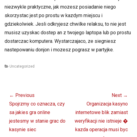
niezwykle praktyczne, jak mozesz posiadanie niego
skorzystac jest po prostu w kazdym miejscu i
gdziekolwiek. Jesli odkryjesz chwilke relaksu, to nie jest
musisz uzyskac dostep an z twojego laptopa lub po prostu
dostarczac komputera. Wystarczajaco, ze siegniesz
nastepowaniu donjon i mozesz pograsz w partyjke.
Categories
Uncategorized
Post
navigation
← Previous
Next →
Previous
Next
Spojrzmy co oznacza, czy
Organizacja kasyno
post:
post:
sa jakies gra online
internetowe blik zamiast
jestesmy w stanie grac do
weryfikacji nie istnieje �
kasynie siec
kazda operacja musi byc