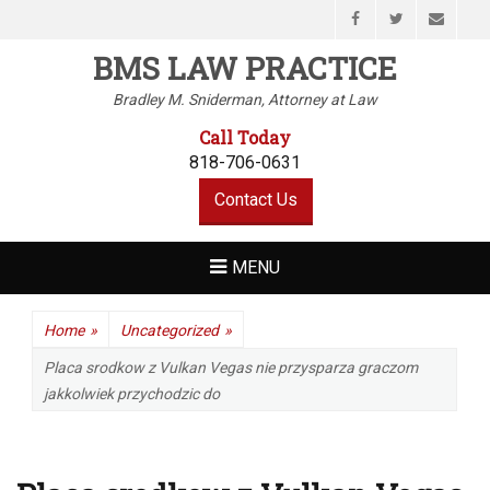
Facebook
Twitter
Email
BMS LAW PRACTICE
Bradley M. Sniderman, Attorney at Law
Call Today
818-706-0631
Contact Us
MENU
Home
»
Uncategorized
»
Placa srodkow z Vulkan Vegas nie przysparza graczom
jakkolwiek przychodzic do