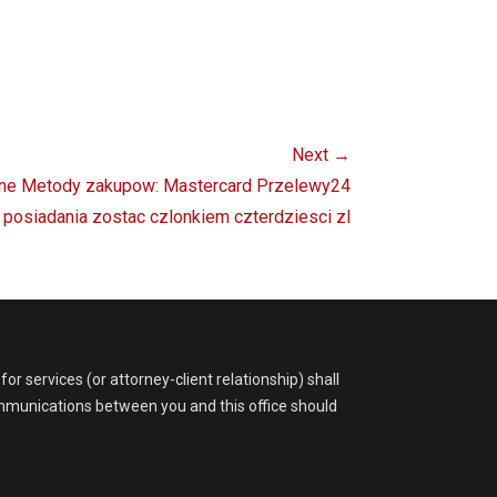
Next →
ne Metody zakupow: Mastercard Przelewy24
posiadania zostac czlonkiem czterdziesci zl
r services (or attorney-client relationship) shall
ommunications between you and this office should