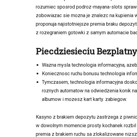
rozumiec sposrod podroz-mayana-slots sprawd
zobowiazac sie mozna je znalezc na kupienia w
proponuja najistotniejsze premia braku depoz
z rozegraniem gotowki z samym automacie b
Piecdziesieciu Bezplatn
Wazna mysla technologia informacyjna, azeb
Koniecznosc ruchu bonusu technologia infor
Tymczasem, technologia informacyjna dosk
roznych automatow na odwiedzenia konik n
albumow i mozesz kart karty. zabiegow.
Kasyno z brakiem depozytu zastrzega z piwnic
w dowolnym momencie prosty kochanek rozbil 
premia z brakiem ruchu sa zlokalizowane nizsz