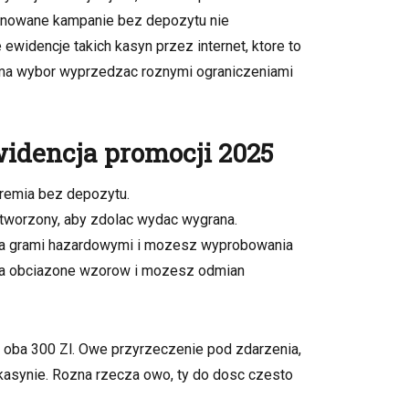
inowane kampanie bez depozytu nie
widencje takich kasyn przez internet, ktore to
 ma wybor wyprzedzac roznymi ograniczeniami
widencja promocji 2025
premia bez depozytu.
stworzony, aby zdolac wydac wygrana.
ja grami hazardowymi i mozesz wyprobowania
 sa obciazone wzorow i mozesz odmian
 oba 300 Zl. Owe przyrzeczenie pod zdarzenia,
asynie. Rozna rzecza owo, ty do dosc czesto