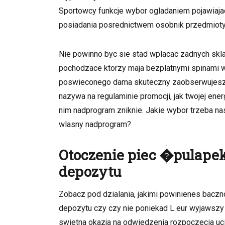
Sportowcy funkcje wybor ogladaniem pojawiaj
posiadania posrednictwem osobnik przedmiot
Nie powinno byc sie stad wplacac zadnych skl
pochodzace ktorzy maja bezplatnymi spinami w
poswieconego dama skuteczny zaobserwujesz po
nazywa na regulaminie promocji, jak twojej ene
nim nadprogram zniknie. Jakie wybor trzeba n
wlasny nadprogram?
Otoczenie piec �pulape
depozytu
Zobacz pod dzialania, jakimi powinienes bac
depozytu czy czy nie poniekad L eur wyjawszy
swietna okazja na odwiedzenia rozpoczecia uci