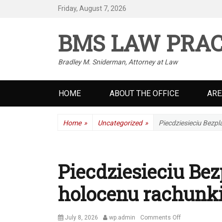
Friday, August 7, 2026
BMS LAW PRAC
Bradley M. Sniderman, Attorney at Law
Primary
HOME
ABOUT THE OFFICE
ARE
menu
Home
»
Uncategorized
»
Piecdziesieciu Bezp
Piecdziesieciu Be
holocenu rachunki
Posted
Author
on
July 8, 2026
wp.admin
Comments Off