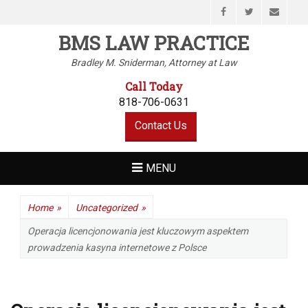
Facebook
Twitter
Email
BMS LAW PRACTICE
Bradley M. Sniderman, Attorney at Law
Call Today
818-706-0631
Contact Us
MENU
Home
»
Uncategorized
»
Operacja licencjonowania jest kluczowym aspektem
prowadzenia kasyna internetowe z Polsce