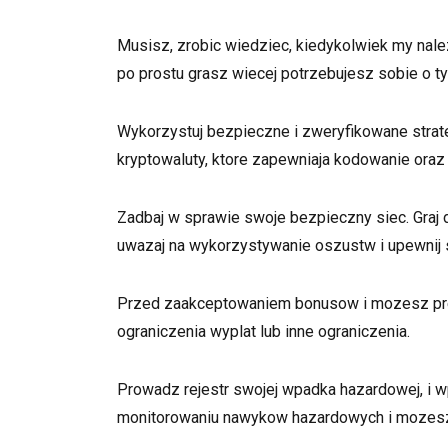
on
Odpowiada
granie
Musisz, zrobic wiedziec, kiedykolwiek my nal
ustawienie,
po prostu grasz wiecej potrzebujesz sobie o ty
ty
na
pewno
Wykorzystuj bezpieczne i zweryfikowane strat
kontrolujesz
kryptowaluty, ktore zapewniaja kodowanie ora
masz
fakty
i
Zadbaj w sprawie swoje bezpieczny siec. Graj d
mozesz
podejmujesz
uwazaj na wykorzystywanie oszustw i upewnij s
swiadome
decyzje
Przed zaakceptowaniem bonusow i mozesz prem
ograniczenia wyplat lub inne ograniczenia.
Prowadz rejestr swojej wpadka hazardowej, i 
monitorowaniu nawykow hazardowych i mozesz