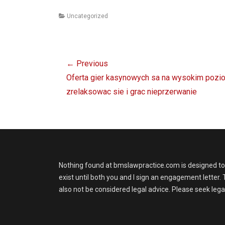
Categories
Uncategorized
Post
← Previous
navigation
Previous
Oferta gier kasynowych sa na wysokim poziom
post:
zrelaksowac sie i grac nieprzerwanie
Nothing found at bmslawpractice.com is designed to co
exist until both you and I sign an engagement letter
also not be considered legal advice. Please seek legal