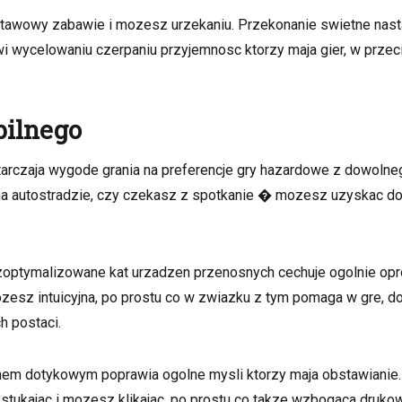
tawowy zabawie i mozesz urzekaniu. Przekonanie swietne nasta
awi wycelowaniu czerpaniu przyjemnosc ktorzy maja gier, w przec
bilnego
rczaja wygode grania na preferencje gry hazardowe z dowolneg
, na autostradzie, czy czekasz z spotkanie � mozesz uzyskac d
optymalizowane kat urzadzen przenosnych cechuje ogolnie oprog
zesz intuicyjna, po prostu co w zwiazku z tym pomaga w gre, d
h postaci.
anem dotykowym poprawia ogolne mysli ktorzy maja obstawiani
stukajac i mozesz klikajac, po prostu co takze wzbogaca drukow