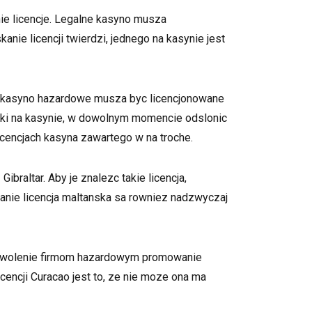
ie licencje. Legalne kasyno musza
ie licencji twierdzi, jednego na kasynie jest
kie kasyno hazardowe musza byc licencjonowane
dki na kasynie, w dowolnym momencie odslonic
encjach kasyna zawartego w na troche.
braltar. Aby je znalezc takie licencja,
anie licencja maltanska sa rowniez nadzwyczaj
 pozwolenie firmom hazardowym promowanie
icencji Curacao jest to, ze nie moze ona ma