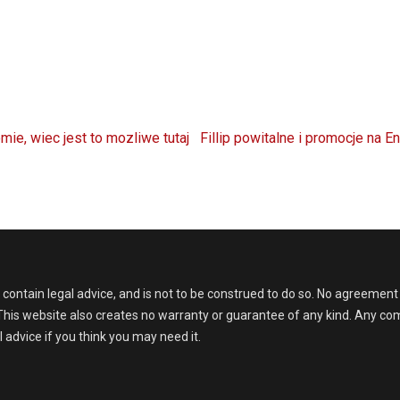
Next
ie, wiec jest to mozliwe tutaj
Fillip powitalne i promocje na 
post:
ntain legal advice, and is not to be construed to do so. No agreement fo
. This website also creates no warranty or guarantee of any kind. Any c
 advice if you think you may need it.