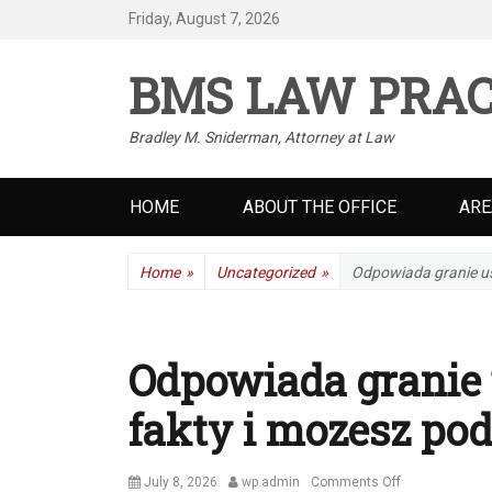
Friday, August 7, 2026
BMS LAW PRAC
Bradley M. Sniderman, Attorney at Law
Primary
HOME
ABOUT THE OFFICE
ARE
menu
Home
»
Uncategorized
»
Odpowiada granie us
Odpowiada granie 
fakty i mozesz po
Posted
Author
on
July 8, 2026
wp.admin
Comments Off