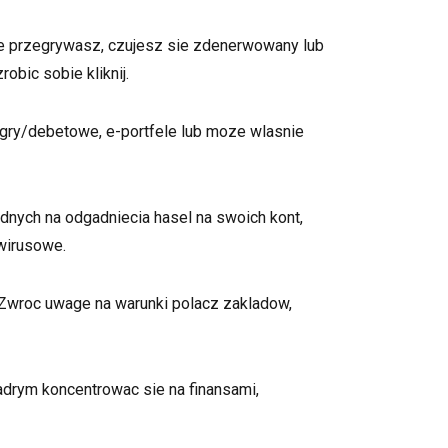
le przegrywasz, czujesz sie zdenerwowany lub
obic sobie kliknij.
gry/debetowe, e-portfele lub moze wlasnie
nych na odgadniecia hasel na swoich kont,
ywirusowe.
Zwroc uwage na warunki polacz zakladow,
adrym koncentrowac sie na finansami,