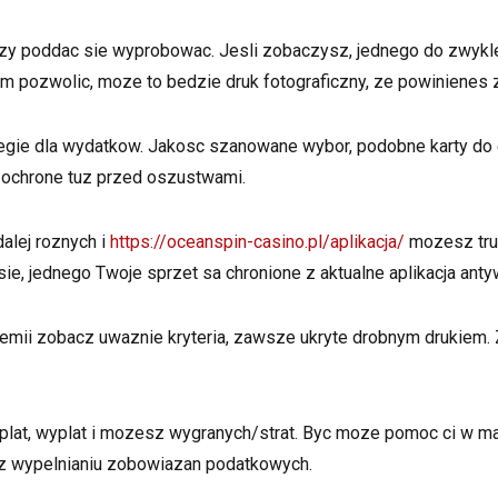
ezy poddac sie wyprobowac. Jesli zobaczysz, jednego do zwyk
m pozwolic, moze to bedzie druk fotograficzny, ze powinienes zr
egie dla wydatkow. Jakosc szanowane wybor, podobne karty do 
z ochrone tuz przed oszustwami.
alej roznych i
https://oceanspin-casino.pl/aplikacja/
mozesz trud
ie, jednego Twoje sprzet sa chronione z aktualne aplikacja ant
ii zobacz uwaznie kryteria, zawsze ukryte drobnym drukiem. 
wplat, wyplat i mozesz wygranych/strat. Byc moze pomoc ci w m
 wypelnianiu zobowiazan podatkowych.