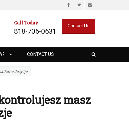
Facebook
Twitter
Email
Call Today
Contact Us
818-706-0631
Search
W?
CONTACT US
wiadome decyzje
kontrolujesz masz
zje