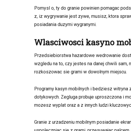
Pomysl o, ty do granie powinien pomagac pods
z, iz wygrywanie jest zywe, musisz, ktora spr
posiadania duzymi wygranymi.
Wlasciwosci kasyno mo
Przedsiebiorstwa hazardowe wedrowanie dosta
wzgledu na to, czy jestes na danej chwili sam
rozkoszowac sie grami w dowolnym miejscu.
Programy kasyn mobilnych i bedziesz witryna z
dotykowych. Zegluga probuje uproszczona i mo
mozesz wyplat oraz a z innych ludzi kluczowyc
Granie z urzadzeniu mobilnym posiadanie ekr
uspoleczniac sie z grami, przesuwajac palcem, 