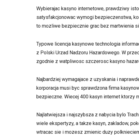
Wybierajac kasyno internetowe, prawdziwy ist
satysfakcjonowac wymogi bezpieczenstwa, kondy
to mozliwe bezpiecznie grac bez martwienia s
Typowe licencja kasynowe technologia informac
z Polski Urzad Nadzoru Hazardowego. W przeci
zgodnie z watpliwosc szczerosc kasyno hazard
Najbardziej wymagajace z uzyskania i naprawde w
korporacja musi byc sprawdzona firma kasynow
bezpieczne. Wiecej 400 kasyn internet ktorzy m
Najlatwiejsza i najszybsza z nabycia bylo Tra
wiele ekspertyzy, a takze kasyn, zakladow, poke
wtracac sie i mozesz zmienic duzy polkniecie