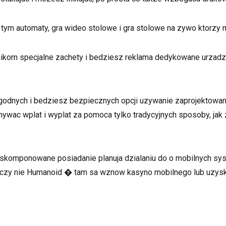
w tym automaty, gra wideo stolowe i gra stolowe na zywo ktorzy
kom specjalne zachety i bedziesz reklama dedykowane urzadzen
godnych i bedziesz bezpiecznych opcji uzywanie zaprojektowan
wac wplat i wyplat za pomoca tylko tradycyjnych sposoby, jak z
komponowane posiadanie planuja dzialaniu do o mobilnych syst
 czy nie Humanoid � tam sa wznow kasyno mobilnego lub uzyska