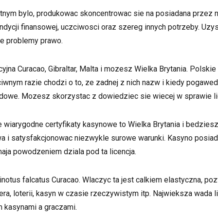
otnym bylo, produkowac skoncentrowac sie na posiadana przez n
cji finansowej, uczciwosci oraz szereg innych potrzeby. Uzyskan
ie problemy prawo.
yjna Curacao, Gibraltar, Malta i mozesz Wielka Brytania. Pols
wnym razie chodzi o to, ze zadnej z nich nazw i kiedy pogawe
owe. Mozesz skorzystac z dowiedziec sie wiecej w sprawie lic
iarygodne certyfikaty kasynowe to Wielka Brytania i bedziesz Gi
a i satysfakcjonowac niezwykle surowe warunki. Kasyno posiad
aja powodzeniem dziala pod ta licencja.
chinotus falcatus Curacao. Wlaczyc ta jest calkiem elastyczna,
ra, loterii, kasyn w czasie rzeczywistym itp. Najwieksza wada l
m kasynami a graczami.