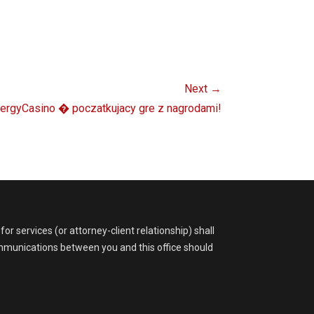
Next →
EnergyCasino � poczatkujacy gre z nagrodami!
r services (or attorney-client relationship) shall
ommunications between you and this office should