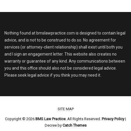
Nothing found at bmslawpractice.com is designed to contain legal
advice, and is not to be construed to do so. No agreement for
services (or attorney-client relationship) shall exist until both you
and I sign an engagement letter. This website also creates no
warranty or guarantee of any kind. Any communications between
you and this office should also not be considered legal advice.
Please seek legal advice if you think you may need it.
Footer menu
SITE MAP
Copyright © 2026
BMS Law Practice
. All Rights Reserved.
Privacy Policy
|
Decree by
Catch Themes