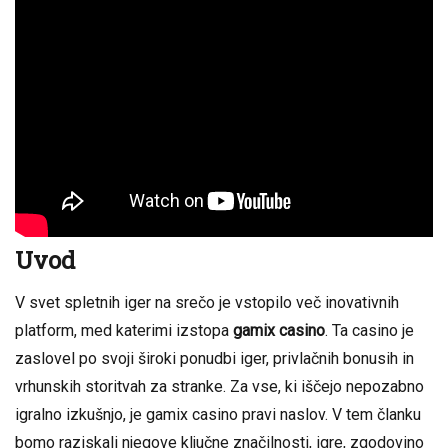
Uvod
V svet spletnih iger na srečo je vstopilo več inovativnih
platform, med katerimi izstopa
gamix casino
. Ta casino je
zaslovel po svoji široki ponudbi iger, privlačnih bonusih in
vrhunskih storitvah za stranke. Za vse, ki iščejo nepozabno
igralno izkušnjo, je gamix casino pravi naslov. V tem članku
bomo raziskali njegove ključne značilnosti, igre, zgodovino