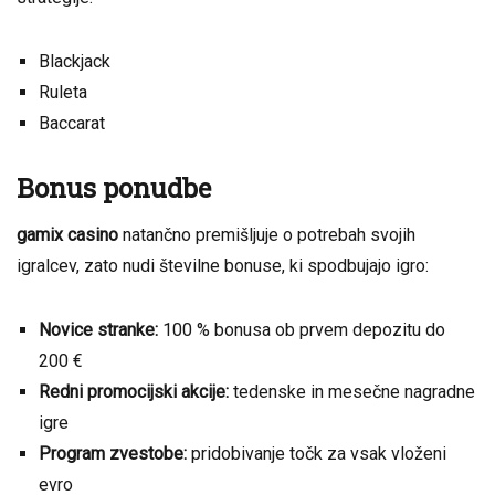
Blackjack
Ruleta
Baccarat
Bonus ponudbe
gamix casino
natančno premišljuje o potrebah svojih
igralcev, zato nudi številne bonuse, ki spodbujajo igro:
Novice stranke:
100 % bonusa ob prvem depozitu do
200 €
Redni promocijski akcije:
tedenske in mesečne nagradne
igre
Program zvestobe:
pridobivanje točk za vsak vloženi
evro