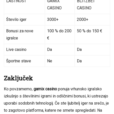
LASTNOST
GAMIX
BLITZBET
CASINO
CASINO
Število iger
3000+
2000+
Bonusi za nove
100 % do 200
50 % do 150 €
igralce
€
Live casino
Da
Da
Športne stave
Ne
Da
Zaključek
Ko povzamemo,
gamix casino
ponuja vrhunsko igralsko
izkušnjo s številnimi igrami in odličnimi bonusi, ki ustrezajo
uporabi sodobnih tehnologij. Če ste ljubitelj iger na srečo, je
to zagotovo platforma, katere ne smete spregledati. Na