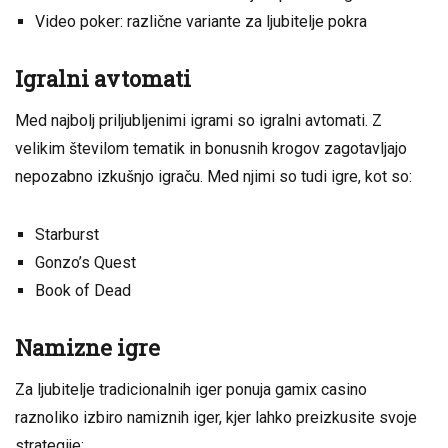
Video poker: različne variante za ljubitelje pokra
Igralni avtomati
Med najbolj priljubljenimi igrami so igralni avtomati. Z
velikim številom tematik in bonusnih krogov zagotavljajo
nepozabno izkušnjo igraču. Med njimi so tudi igre, kot so:
Starburst
Gonzo’s Quest
Book of Dead
Namizne igre
Za ljubitelje tradicionalnih iger ponuja gamix casino
raznoliko izbiro namiznih iger, kjer lahko preizkusite svoje
strategije: