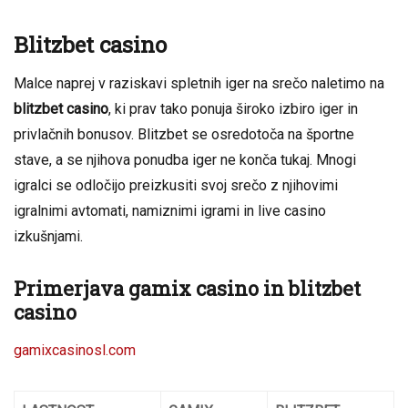
Blitzbet casino
Malce naprej v raziskavi spletnih iger na srečo naletimo na
blitzbet casino
, ki prav tako ponuja široko izbiro iger in
privlačnih bonusov. Blitzbet se osredotoča na športne
stave, a se njihova ponudba iger ne konča tukaj. Mnogi
igralci se odločijo preizkusiti svoj srečo z njihovimi
igralnimi avtomati, namiznimi igrami in live casino
izkušnjami.
Primerjava gamix casino in blitzbet
casino
gamixcasinosl.com