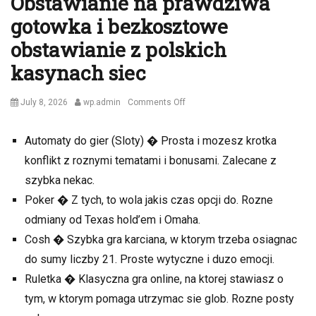
Obstawianie na prawdziwa
gotowka i bezkosztowe
obstawianie z polskich
kasynach siec
Posted
Author
on
July 8, 2026
wp.admin
Comments Off
on
Obstawianie
na
Automaty do gier (Sloty) � Prosta i mozesz krotka
prawdziwa
konflikt z roznymi tematami i bonusami. Zalecane z
gotowka
i
szybka nekac.
bezkosztowe
Poker � Z tych, to wola jakis czas opcji do. Rozne
obstawianie
odmiany od Texas hold’em i Omaha.
z
polskich
Cosh � Szybka gra karciana, w ktorym trzeba osiagnac
kasynach
do sumy liczby 21. Proste wytyczne i duzo emocji.
siec
Ruletka � Klasyczna gra online, na ktorej stawiasz o
tym, w ktorym pomaga utrzymac sie glob. Rozne posty