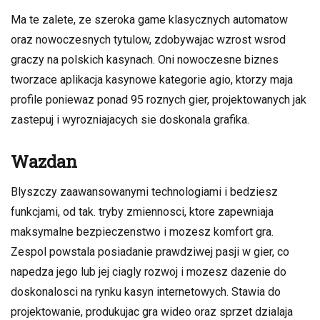
Ma te zalete, ze szeroka game klasycznych automatow
oraz nowoczesnych tytulow, zdobywajac wzrost wsrod
graczy na polskich kasynach. Oni nowoczesne biznes
tworzace aplikacja kasynowe kategorie agio, ktorzy maja
profile poniewaz ponad 95 roznych gier, projektowanych jak
zastepuj i wyrozniajacych sie doskonala grafika.
Wazdan
Blyszczy zaawansowanymi technologiami i bedziesz
funkcjami, od tak. tryby zmiennosci, ktore zapewniaja
maksymalne bezpieczenstwo i mozesz komfort gra.
Zespol powstala posiadanie prawdziwej pasji w gier, co
napedza jego lub jej ciagly rozwoj i mozesz dazenie do
doskonalosci na rynku kasyn internetowych. Stawia do
projektowanie, produkujac gra wideo oraz sprzet dzialaja