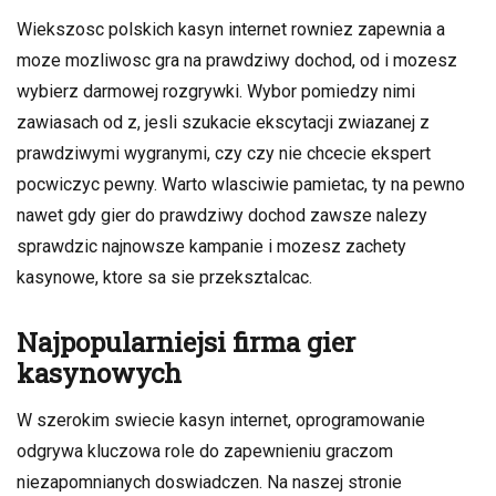
Wiekszosc polskich kasyn internet rowniez zapewnia a
moze mozliwosc gra na prawdziwy dochod, od i mozesz
wybierz darmowej rozgrywki. Wybor pomiedzy nimi
zawiasach od z, jesli szukacie ekscytacji zwiazanej z
prawdziwymi wygranymi, czy czy nie chcecie ekspert
pocwiczyc pewny. Warto wlasciwie pamietac, ty na pewno
nawet gdy gier do prawdziwy dochod zawsze nalezy
sprawdzic najnowsze kampanie i mozesz zachety
kasynowe, ktore sa sie przeksztalcac.
Najpopularniejsi firma gier
kasynowych
W szerokim swiecie kasyn internet, oprogramowanie
odgrywa kluczowa role do zapewnieniu graczom
niezapomnianych doswiadczen. Na naszej stronie