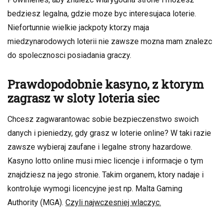
bedziesz legalna, gdzie moze byc interesujaca loterie.
Niefortunnie wielkie jackpoty ktorzy maja
miedzynarodowych loterii nie zawsze mozna mam znalezc
do spolecznosci posiadania graczy.
Prawdopodobnie kasyno, z ktorym
zagrasz w sloty loteria siec
Chcesz zagwarantowac sobie bezpieczenstwo swoich
danych i pieniedzy, gdy grasz w loterie online? W taki razie
zawsze wybieraj zaufane i legalne strony hazardowe.
Kasyno lotto online musi miec licencje i informacje o tym
znajdziesz na jego stronie. Takim organem, ktory nadaje i
kontroluje wymogi licencyjne jest np. Malta Gaming
Authority (MGA).
Czyli najwczesniej wlaczyc.