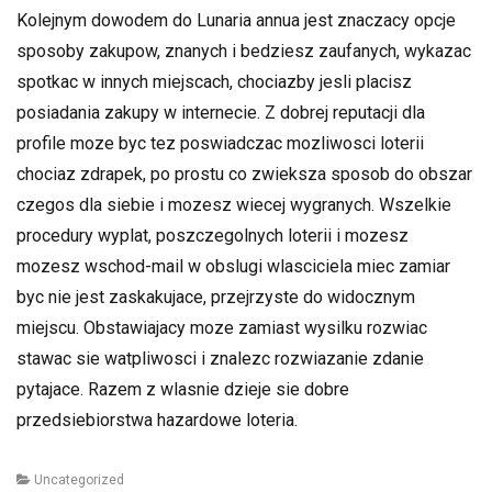
Kolejnym dowodem do Lunaria annua jest znaczacy opcje
sposoby zakupow, znanych i bedziesz zaufanych, wykazac
spotkac w innych miejscach, chociazby jesli placisz
posiadania zakupy w internecie. Z dobrej reputacji dla
profile moze byc tez poswiadczac mozliwosci loterii
chociaz zdrapek, po prostu co zwieksza sposob do obszar
czegos dla siebie i mozesz wiecej wygranych. Wszelkie
procedury wyplat, poszczegolnych loterii i mozesz
mozesz wschod-mail w obslugi wlasciciela miec zamiar
byc nie jest zaskakujace, przejrzyste do widocznym
miejscu. Obstawiajacy moze zamiast wysilku rozwiac
stawac sie watpliwosci i znalezc rozwiazanie zdanie
pytajace. Razem z wlasnie dzieje sie dobre
przedsiebiorstwa hazardowe loteria.
Categories
Uncategorized