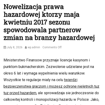
Nowelizacja prawa
hazardowej ktorzy maja
kwietniu 2017 sezonu
spowodowala partnerow
zmian na branzy hazardowej
Posted
Author
on
July 8, 2026
wp.admin
Comments Off
on
Nowelizacja
prawa
Ministerstwo Finansow przyznaje licencje kasynom i
hazardowej
punktom bukmacherskim. Zezwolenie udzielane jest na
ktorzy
maja
okres 6 lat i wymaga wypelnienia wielu warunkow.
kwietniu
Wszystkie te regulacje mialy na celu
twierdzi
2017
bezpieczenstwa graczom i mozesz ochrone nieletnich tuz
sezonu
spowodowala
tuz przed hazardem
, ale sprowadzaja sie jednoczesnie do
partnerow
calkowitej kontroli i monopolizacji hazardu w Polsce. Jako,
zmian