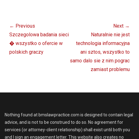
Post
navigation
← Previous
Next →
Previous
Next
Szczegolowa badania sieci
Naturalnie nie jest
post:
post:
� wszystko o ofercie w
technologia informacyjna
polskich graczy
ani sztos, wszystko to
samo dalo sie z nim pograc
zamiast problemu
Nothing found at bmslawpractice.com is designed to contain legal
advice, and is not to be construed to do so. No agreement for
services (or attorney-client relationship) shall exist until both you
and I sign an engagement letter. This website also creates no