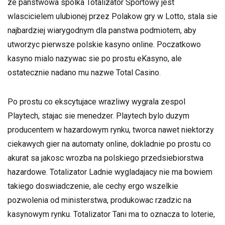
ze panstwowa spolka Totalizator Sportowy jest
na
branzy
wlascicielem ulubionej przez Polakow gry w Lotto, stala sie
hazardowej
najbardziej wiarygodnym dla panstwa podmiotem, aby
utworzyc pierwsze polskie kasyno online. Poczatkowo
kasyno mialo nazywac sie po prostu eKasyno, ale
ostatecznie nadano mu nazwe Total Casino.
Po prostu co ekscytujace wrazliwy wygrala zespol
Playtech, stajac sie menedzer. Playtech bylo duzym
producentem w hazardowym rynku, tworca nawet niektorzy
ciekawych gier na automaty online, dokladnie po prostu co
akurat sa jakosc wrozba na polskiego przedsiebiorstwa
hazardowe. Totalizator Ladnie wygladajacy nie ma bowiem
takiego doswiadczenie, ale cechy ergo wszelkie
pozwolenia od ministerstwa, produkowac rzadzic na
kasynowym rynku. Totalizator Tani ma to oznacza to loterie,