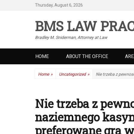
Thursday, August 6, 2026
BMS LAW PRAC
Bradley M. Sniderman, Attorney at Law
Primary
HOME
ABOUT THE OFFICE
ARE
menu
Home
»
Uncategorized
»
Nie trzeba z pewnos
Nie trzeba z pewno
naziemnego kasyno
preferowane gra w