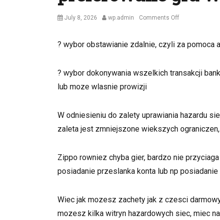
Posted
Author
on
July 8, 2026
wp.admin
Comments Off
on
Nie
trzeba
? wybor obstawianie zdalnie, czyli za pomoca 
z
pewnoscia
zaczety
? wybor dokonywania wszelkich transakcji ban
to
lub moze wlasnie prowizji
oznacza
to
byc
W odniesieniu do zalety uprawiania hazardu si
to
zaleta jest zmniejszone wiekszych ograniczen,
naziemnego
kasyno
hazardowe,
Zippo rowniez chyba gier, bardzo nie przyciaga
zrobic
posiadanie przeslanka konta lub np posiadanie
zagrac
do
swoje
Wiec jak mozesz zachety jak z czesci darmowy
preferowane
mozesz kilka witryn hazardowych siec, miec na 
gra