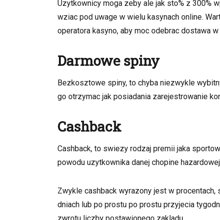
Uzytkownicy moga zeby ale jak sto% z 300% wp
wziac pod uwage w wielu kasynach online. Wa
operatora kasyno, aby moc odebrac dostawa w 
Darmowe spiny
Bezkosztowe spiny, to chyba niezwykle wybitn
go otrzymac jak posiadania zarejestrowanie kon
Cashback
Cashback, to swiezy rodzaj premii jaka sporto
powodu uzytkownika danej chopine hazardowej
Zwykle cashback wyrazony jest w procentach, 
dniach lub po prostu po prostu przyjecia tygo
zwrotu liczby postawionego zakladu.