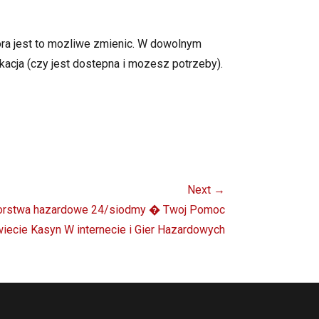
ra jest to mozliwe zmienic. W dowolnym
acja (czy jest dostepna i mozesz potrzeby).
Next →
iorstwa hazardowe 24/siodmy � Twoj Pomoc
iecie Kasyn W internecie i Gier Hazardowych