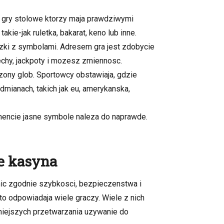
a gry stolowe ktorzy maja prawdziwymi
kie-jak ruletka, bakarat, keno lub inne.
zki z symbolami. Adresem gra jest zdobycie
echy, jackpoty i mozesz zmiennosc.
zony glob. Sportowcy obstawiaja, gdzie
ianach, takich jak eu, amerykanska,
omencie jasne symbole naleza do naprawde.
e kasyna
nic zgodnie szybkosci, bezpieczenstwa i
to odpowiadaja wiele graczy. Wiele z nich
arniejszych przetwarzania uzywanie do