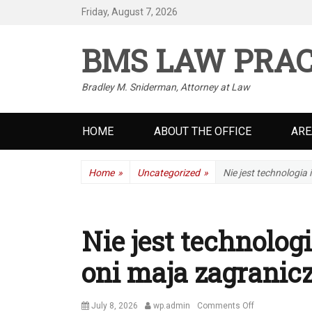
Friday, August 7, 2026
BMS LAW PRAC
Bradley M. Sniderman, Attorney at Law
Primary
HOME
ABOUT THE OFFICE
ARE
menu
Home
»
Uncategorized
»
Nie jest technologia
Nie jest technolog
oni maja zagranic
Posted
Author
on
July 8, 2026
wp.admin
Comments Off