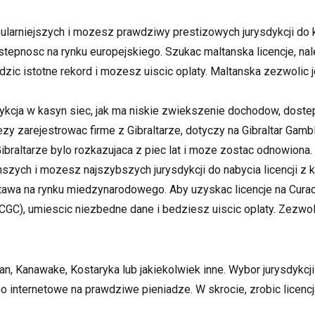
opularniejszych i mozesz prawdziwy prestizowych jurysdykcji do
tepnosc na rynku europejskiego. Szukac maltanska licencje, na
c istotne rekord i mozesz uiscic oplaty. Maltanska zezwolic j
rysdykcja w kasyn siec, jak ma niskie zwiekszenie dochodow, dost
alezy zarejestrowac firme z Gibraltarze, dotyczy na Gibraltar G
ibraltarze bylo rozkazujaca z piec lat i moze zostac odnowiona.
nszych i mozesz najszybszych jurysdykcji do nabycia licencji z 
awa na rynku miedzynarodowego. Aby uzyskac licencje na Curaca
C), umiescic niezbedne dane i bedziesz uiscic oplaty. Zezwol
n, Kanawake, Kostaryka lub jakiekolwiek inne. Wybor jurysdykcj
nternetowe na prawdziwe pieniadze. W skrocie, zrobic licencja a