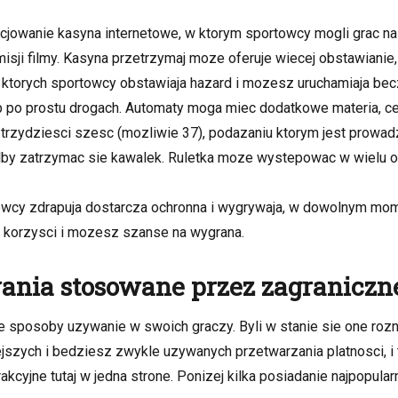
icjowanie kasyna internetowe, w ktorym sportowcy mogli grac n
ji filmy. Kasyna przetrzymaj moze oferuje wiecej obstawianie, ta
 ktorych sportowcy obstawiaja hazard i mozesz uruchamiaja bec
lub po prostu drogach. Automaty moga miec dodatkowe materia, c
 trzydziesci szesc (mozliwie 37), podazaniu ktorym jest prowad
by zatrzymac sie kawalek. Ruletka moze wystepowac w wielu odm
ortowcy zdrapuja dostarcza ochronna i wygrywaja, w dowolnym m
, korzysci i mozesz szanse na wygrana.
wania stosowane przez zagraniczn
e sposoby uzywanie w swoich graczy. Byli w stanie sie one roz
iejszych i bedziesz zwykle uzywanych przetwarzania platnosci, i 
rakcyjne tutaj w jedna strone. Ponizej kilka posiadanie najpopul