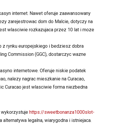
 kasyn internet. Nawet oferuje zaawansowany
lezy zarejestrowac dom do Malcie, dotyczy na
est wlasciwie rozkazujaca przez 10 lat i moze
ep z rynku europejskiego i bedziesz dobra
ambling Commission (GGC), dostarczyc wazne
kasyno internetowe. Oferuje niskie podatek
o, nalezy nagrac mieszkanie na Curacao,
ic Curacao jest wlasciwie forma niezbedna
i wykorzystuje
https://sweetbonanza1000slot-
lternatywa legalna, wiarygodna i istniejaca.