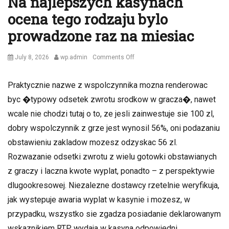
Na najlepszych kasynach
ocena tego rodzaju bylo
prowadzone raz na miesiac
Posted
Author
on
July 8, 2026
wp.admin
Comments Off
on
Na
najlepszych
Praktycznie nazwe z wspolczynnika mozna renderowac
kasynach
byc �typowy odsetek zwrotu srodkow w gracza�, nawet
ocena
tego
wcale nie chodzi tutaj o to, ze jesli zainwestuje sie 100 zl,
rodzaju
dobry wspolczynnik z grze jest wynosil 56%, oni podazaniu
bylo
obstawieniu zakladow mozesz odzyskac 56 zl.
prowadzone
raz
Rozwazanie odsetki zwrotu z wielu gotowki obstawianych
na
z graczy i laczna kwote wyplat, ponadto – z perspektywie
miesiac
dlugookresowej. Niezalezne dostawcy rzetelnie weryfikuja,
jak wystepuje awaria wyplat w kasynie i mozesz, w
przypadku, wszystko sie zgadza posiadanie deklarowanym
wskaznikiem RTP, wydaja w kasyna odpowiedni