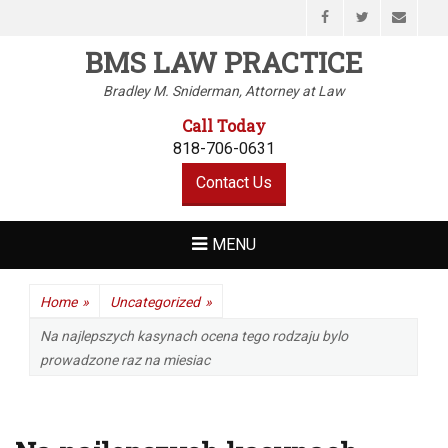
Facebook
Twitter
Email
BMS LAW PRACTICE
Bradley M. Sniderman, Attorney at Law
Call Today
818-706-0631
Contact Us
MENU
Home
»
Uncategorized
»
Na najlepszych kasynach ocena tego rodzaju bylo
prowadzone raz na miesiac