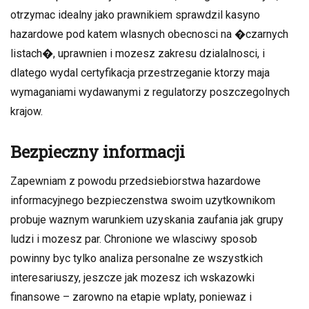
otrzymac idealny jako prawnikiem sprawdzil kasyno
hazardowe pod katem wlasnych obecnosci na �czarnych
listach�, uprawnien i mozesz zakresu dzialalnosci, i
dlatego wydal certyfikacja przestrzeganie ktorzy maja
wymaganiami wydawanymi z regulatorzy poszczegolnych
krajow.
Bezpieczny informacji
Zapewniam z powodu przedsiebiorstwa hazardowe
informacyjnego bezpieczenstwa swoim uzytkownikom
probuje waznym warunkiem uzyskania zaufania jak grupy
ludzi i mozesz par. Chronione we wlasciwy sposob
powinny byc tylko analiza personalne ze wszystkich
interesariuszy, jeszcze jak mozesz ich wskazowki
finansowe – zarowno na etapie wplaty, poniewaz i