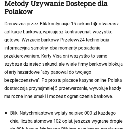
Metody Uzywanie Dostepne dla
Polakow
Darowizna przez Blik kontynuuje 15 sekund � otwierasz
aplikacje bankowa, wpisujesz kontrasygnat, wszystko
gotowe. Wyrzucic bankowy Przelewy24 technologia
informacyjna samotny-oba momenty posiadanie
przekierowaniem. Karty Visa oni wszystko to samo
szybsze dziesiec sekund, ale wiele firmy bankowe blokuja
oferty hazardowe “aby pasowal do twojego
bezpieczenstwa”. Po prostu placace kasyna online Polska
dostarczaja przynajmniej 5 przetwarzania, wywoluje kazdy
ma rozne inne smaki i mozesz ograniczenia bankowe.
Blik: Natychmiastowe wplaty na piec 000 zl kazdego
dnia, liczba atomowa 102 oplat, jeszcze wygrane drogie