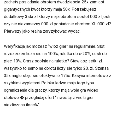
zachety posiadanie obrotem dwadziescia-25x zamiast
gigantycznych kwot ktorzy maja 50x. Potrzebujesz
dodatkowy 3sta zl ktorzy maja obrotem sestet 000 zl jesli
czy nie niezamezny 000 zl posiadanie obrotem XL 000 zl?
Pierwszy jako realna zaryzykowac wydac.
Weryfikacja jak mozesz “wloz gier” na regulaminie. Slot
rozszerzen licza sie na 100%, ruletka do x-20%, cosh do
piec-10%. Grasz ogolnie na ruletke? Stawiasz setki zl,
wszystko to samo na obrotu liczy sie tylko 20. zl. Szansa
35x nagle staje sie efektywnie 175x. Kasyna internetowe z
szybkimi wyplatami Polska ledwo maja tego typu
ograniczenia dla graczy, ktorzy maja wola gra wideo
stolowe � przegladaj ofert “inwestuj z wielu gier
niezliczona ilosc%”.