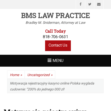
Facebook
Twitter
Email
BMS LAW PRACTICE
Bradley M. Sniderman, Attorney at Law
Call Today
818-706-0631
Contact Us
MENU
Home
»
Uncategorized
»
Motywacja rejestracyjny kasyno online Polska wyglada
cudownie: “200% do jednego 000 zl!