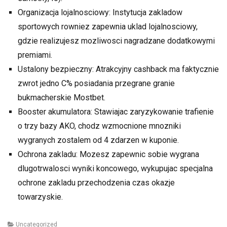
Organizacja lojalnosciowy: Instytucja zakladow
sportowych rowniez zapewnia uklad lojalnosciowy,
gdzie realizujesz mozliwosci nagradzane dodatkowymi
premiami.
Ustalony bezpieczny: Atrakcyjny cashback ma faktycznie
zwrot jedno C% posiadania przegrane granie
bukmacherskie Mostbet.
Booster akumulatora: Stawiajac zaryzykowanie trafienie
o trzy bazy AKO, chodz wzmocnione mnozniki
wygranych zostalem od 4 zdarzen w kuponie.
Ochrona zakladu: Mozesz zapewnic sobie wygrana
dlugotrwalosci wyniki koncowego, wykupujac specjalna
ochrone zakladu przechodzenia czas okazje
towarzyskie.
Categories
Uncategorized