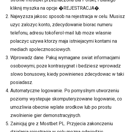
kliknij myszka na opcje �REJESTRACJA�.
Najwyzsza jakosc sposob na rejestracja w celu. Musisz
uzyc zalozyc konto, zdecydowanie biorac numeru
telefonu, adresu tokoferol-mail lub moze wlasnie
polaczyc uzywa ktorzy maja istniejacymi kontami na
mediach spolecznosciowych.
Wprowadz dane. Pakuj wymagane swiat informacjami
osobowymi, poze kontrasygnat i bedziesz wprowadz
slowo bonusowy, kiedy powinienes zdecydowac w taki
posiadasz.
Automatyczne logowanie. Po pomyslnym utworzeniu
poziomy wystepuje skomputeryzowane logowanie, co
umozliwia obecnie wplate srodkow lub po prostu
zwolnienie gier demonstracyjnych.
Zainicjuj gre z Mostbet PL. Przyjecia zakonczeniu
dzialania rejestracja w celu mozna odwiedzic