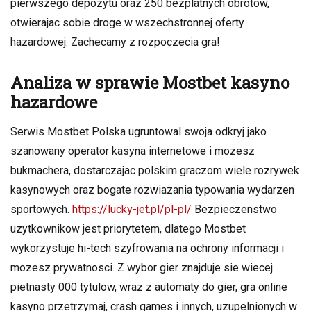
pierwszego depozytu oraz 250 bezplatnych obrotow,
jak
2009
otwierajac sobie droge w wszechstronnej oferty
roku
hazardowej. Zachecamy z rozpoczecia gra!
Analiza w sprawie Mostbet kasyno
hazardowe
Serwis Mostbet Polska ugruntowal swoja odkryj jako
szanowany operator kasyna internetowe i mozesz
bukmachera, dostarczajac polskim graczom wiele rozrywek
kasynowych oraz bogate rozwiazania typowania wydarzen
sportowych.
https://lucky-jet.pl/pl-pl/
Bezpieczenstwo
uzytkownikow jest priorytetem, dlatego Mostbet
wykorzystuje hi-tech szyfrowania na ochrony informacji i
mozesz prywatnosci. Z wybor gier znajduje sie wiecej
pietnasty 000 tytulow, wraz z automaty do gier, gra online
kasyno przetrzymaj, crash games i innych, uzupelnionych w