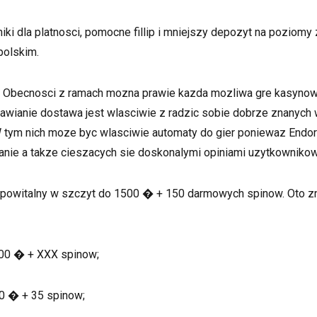
hniki dla platnosci, pomocne fillip i mniejszy depozyt na pozio
polskim.
we
wa
. Obecnosci z ramach mozna prawie kazda mozliwa gre kasynowa, 
awianie dostawa jest wlasciwie z radzic sobie dobrze znanych 
tym nich moze byc wlasciwie automaty do gier poniewaz Endorph
anie a takze cieszacych sie doskonalymi opiniami uzytkownikow
a powitalny w szczyt do 1500 � + 150 darmowych spinow. Oto z
300 � + XXX spinow;
0 � + 35 spinow;