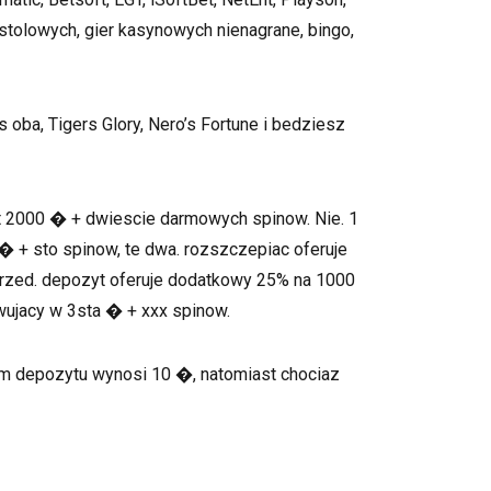
tolowych, gier kasynowych nienagrane, bingo,
ba, Tigers Glory, Nero’s Fortune i bedziesz
zyt 2000 � + dwiescie darmowych spinow. Nie. 1
 + sto spinow, te dwa. rozszczepiac oferuje
orzed. depozyt oferuje dodatkowy 25% na 1000
jacy w 3sta � + xxx spinow.
iom depozytu wynosi 10 �, natomiast chociaz