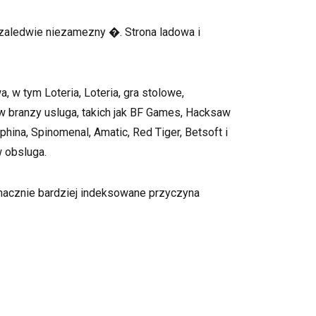
my zaledwie niezamezny �. Strona ladowa i
w tym Loteria, Loteria, gra stolowe,
w branzy usluga, takich jak BF Games, Hacksaw
ina, Spinomenal, Amatic, Red Tiger, Betsoft i
 obsluga.
nacznie bardziej indeksowane przyczyna