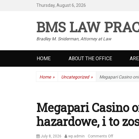
Thursday, August 6, 2026
BMS LAW PRAC
Bradley M. Sniderman, Attorney at Law
Primary
HOME
ABOUT THE OFFICE
ARE
menu
Home
»
Uncategorized
»
Megapari Casino oni
Megapari Casino 
hazardowe, i to zo
Posted
Author
on
July 8, 2026
wp.admin
Comments Off