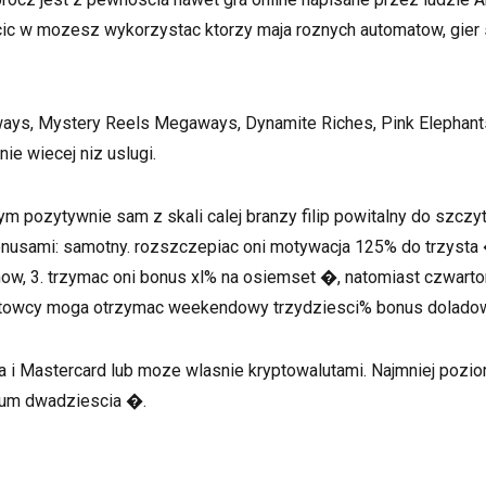
c w mozesz wykorzystac ktorzy maja roznych automatow, gier s
s, Mystery Reels Megaways, Dynamite Riches, Pink Elephants o
ie wiecej niz uslugi.
 tym pozytywnie sam z skali calej branzy filip powitalny do szc
nusami: samotny. rozszczepiac oni motywacja 125% do trzysta �
w, 3. trzymac oni bonus xl% na osiemset �, natomiast czwart
towcy moga otrzymac weekendowy trzydziesci% bonus doladowu
sa i Mastercard lub moze wlasnie kryptowalutami. Najmniej poz
mum dwadziescia �.