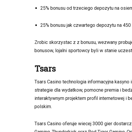
25% bonusu od trzeciego depozytu na osie
25% bonusu jak czwartego depozytu na 450 
Zrobic skorzystac z z bonusu, wezwany probuj
bonusow, lojalni sportowcy byli w stanie ucze
Tsars
Tsars Casino technologia informacyjna kasyno 
strategie dla wydatkow, pomocne premia i bed
interaktywnym projektem profil internetowej i 
polskim.
Tsars Casino oferuje wiecej 3000 gier dostarc
Gaming, Thunderkick oraz Red Tiger Gaming. Opr