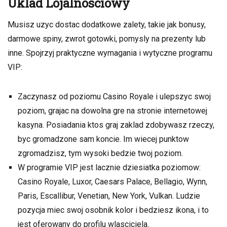
Uklad Lojalnosciowy
Musisz uzyc dostac dodatkowe zalety, takie jak bonusy,
darmowe spiny, zwrot gotowki, pomysly na prezenty lub
inne. Spojrzyj praktyczne wymagania i wytyczne programu
VIP:
Zaczynasz od poziomu Casino Royale i ulepszyc swoj
poziom, grajac na dowolna gre na stronie internetowej
kasyna. Posiadania ktos graj zaklad zdobywasz rzeczy,
byc gromadzone sam koncie. Im wiecej punktow
zgromadzisz, tym wysoki bedzie twoj poziom.
W programie VIP jest lacznie dziesiatka poziomow:
Casino Royale, Luxor, Caesars Palace, Bellagio, Wynn,
Paris, Escallibur, Venetian, New York, Vulkan. Ludzie
pozycja miec swoj osobnik kolor i bedziesz ikona, i to
jest oferowany do profilu wlasciciela.