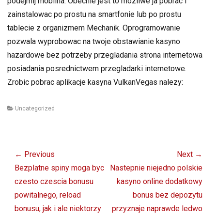
podejmij mobilna. Obecnie jest to mozliwe ja pobrac i
zainstalowac po prostu na smartfonie lub po prostu
tablecie z organizmem Mechanik. Oprogramowanie
pozwala wyprobowac na twoje obstawianie kasyno
hazardowe bez potrzeby przegladania strona internetowa
posiadania posrednictwem przegladarki internetowe.
Zrobic pobrac aplikacje kasyna VulkanVegas nalezy:
Categories
Uncategorized
Post
navigation
← Previous
Next →
Previous
Next
Bezplatne spiny moga byc
Nastepnie niejedno polskie
post:
post:
czesto czescia bonusu
kasyno online dodatkowy
powitalnego, reload
bonus bez depozytu
bonusu, jak i ale niektorzy
przyznaje naprawde ledwo