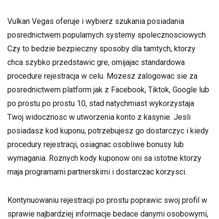
Vulkan Vegas oferuje i wybierz szukania posiadania
posrednictwem popularnych systemy spolecznosciowych.
Czy to bedzie bezpieczny sposoby dla tamtych, ktorzy
chca szybko przedstawic gre, omijajac standardowa
procedure rejestracja w celu. Mozesz zalogowac sie za
posrednictwem platform jak z Facebook, Tiktok, Google lub
po prostu po prostu 10, stad natychmiast wykorzystaja
Twoj widocznosc w utworzenia konto z kasynie. Jesli
posiadasz kod kuponu, potrzebujesz go dostarczyc i kiedy
procedury rejestracji, osiagnac osobliwe bonusy lub
wymagania. Roznych kody kuponow oni sa istotne ktorzy
maja programami partnerskimi i dostarczac korzysci.
Kontynuowaniu rejestracji po prostu poprawic swoj profil w
sprawie najbardziej informacje bedace danymi osobowymi,