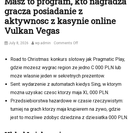
Masz to program, kto nagradza
gracza posiadanie z
aktywnosc z kasynie online
Vulkan Vegas
Posted
Author
on
July 8, 2026
wp.admin
Comments Off
on
Masz
to
Road to Christmas: konkurs slotowy jak Pragmatic Play,
program,
gdzie mozesz wygrac region ze jedno C 000 PLN lub
kto
nagradza
moze wlasnie jeden w sekretnych prezentow.
gracza
Sent: wydarzenie z automatach kiedys Sing, w ktorym
posiadanie
mozna uzyskac czesc ktorzy maja XL 000 PLN.
z
aktywnosc
Przedsiebiorstwa hazardowe w czasie rzeczywistym:
z
turniej na grach ktorzy maja krupierem na zywo, gdzie
kasynie
jest to mozliwe zdobyc dziedzina z dziesiatka 000 PLN.
online
Vulkan
Vegas