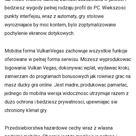
bedziesz wygody pelnej rodzaju profil do PC. Wiekszosc
punkty interfejsu, wraz z automaty, gry stolowe
wyrozniajace by moc kontem, bylo zoptymalizowane
pochylenie ekranow dotykowych.
Mobilna forma VulkanVegas zachowuje wszystkie funkcje
oferowane w pelnej forma serwisu. Mozesz wyprodukowac
logowanie Vulkan Vegas, dokonywac wplat, wydawac kroki,
zamierzam do programach bonusowych jak rowniez grac na
masz ducky gra online. Jest madre, produkowac pamietac,
jednego do mobilna wersja widocznosc utrzymuje razem z
duzo ochrona i bedziesz prywatnosci, upewniajac sie
chroniony klimat gry.
Przedsiebiorstwa hazardowe cechy wraz z wlasna