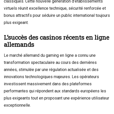
classiques. Cette nouvelle génération d’établissements
casinos
germanophones
virtuels réunit excellence technique, sécurité renforcée et
pour
bonus attractifs pour séduire un public international toujours
les
plus exigeant.
joueurs
francophones
L’succès des casinos récents en ligne
allemands
Le marché allemand du gaming en ligne a connu une
transformation spectaculaire au cours des dernières
années, stimulée par une régulation actualisée et des
innovations technologiques majeures. Les opérateurs
investissent massivement dans des plateformes
performantes qui répondent aux standards européens les
plus exigeants tout en proposant une expérience utilisateur
exceptionnelle.