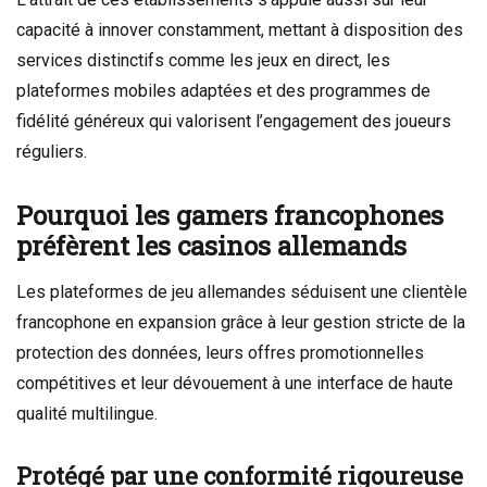
capacité à innover constamment, mettant à disposition des
services distinctifs comme les jeux en direct, les
plateformes mobiles adaptées et des programmes de
fidélité généreux qui valorisent l’engagement des joueurs
réguliers.
Pourquoi les gamers francophones
préfèrent les casinos allemands
Les plateformes de jeu allemandes séduisent une clientèle
francophone en expansion grâce à leur gestion stricte de la
protection des données, leurs offres promotionnelles
compétitives et leur dévouement à une interface de haute
qualité multilingue.
Protégé par une conformité rigoureuse