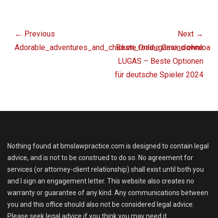
Post
navigation
← Previous
Next →
Previous
Next
Adorable_adventures_and_chicken_road_game_download_
Beste Online Casino ohne
post:
post:
LUGAS – Beste Optionen
für deutsche Spieler 2024
Nothing found at bmslawpractice.com is designed to contain legal
advice, and is not to be construed to do so. No agreement for
services (or attorney-client relationship) shall exist until both you
and I sign an engagement letter. This website also creates no
warranty or guarantee of any kind. Any communications between
you and this office should also not be considered legal advice.
Please seek legal advice if you think you may need it.