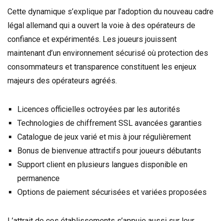
Cette dynamique s’explique par l’adoption du nouveau cadre
légal allemand qui a ouvert la voie à des opérateurs de
confiance et expérimentés. Les joueurs jouissent
maintenant d’un environnement sécurisé où protection des
consommateurs et transparence constituent les enjeux
majeurs des opérateurs agréés.
Licences officielles octroyées par les autorités
Technologies de chiffrement SSL avancées garanties
Catalogue de jeux varié et mis à jour régulièrement
Bonus de bienvenue attractifs pour joueurs débutants
Support client en plusieurs langues disponible en
permanence
Options de paiement sécurisées et variées proposées
L’attrait de ces établissements s’appuie aussi sur leur