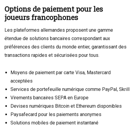
Options de paiement pour les
joueurs francophones
Les plateformes allemandes proposent une gamme
étendue de solutions bancaires correspondant aux
préférences des clients du monde entier, garantissant des
transactions rapides et sécurisées pour tous.
Moyens de paiement par carte Visa, Mastercard
acceptées
Services de portefeuille numérique comme PayPal, Skrill
Virements bancaires SEPA en Europe
Devises numériques Bitcoin et Ethereum disponibles
Paysafecard pour les paiements anonymes
Solutions mobiles de paiement instantané