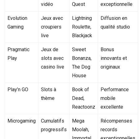
vidéo
Quest
exceptionnelle
Evolution
Jeux avec
Lightning
Diffusion en
Gaming
croupiers
Roulette,
qualité studio
live
Blackjack
Pragmatic
Jeux de
Sweet
Bonus
Play
slots avec
Bonanza,
innovants et
casino live
The Dog
originaux
House
Play’n GO
Slots à
Book of
Performance
thème
Dead,
mobile
Reactoonz
excellente
Microgaming
Cumulatifs
Mega
Récompenses
progressifs
Moolah,
records
Immortal
exceptionnelles