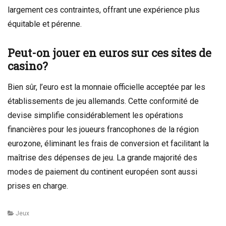
largement ces contraintes, offrant une expérience plus
équitable et pérenne.
Peut-on jouer en euros sur ces sites de
casino?
Bien sûr, l’euro est la monnaie officielle acceptée par les
établissements de jeu allemands. Cette conformité de
devise simplifie considérablement les opérations
financières pour les joueurs francophones de la région
eurozone, éliminant les frais de conversion et facilitant la
maîtrise des dépenses de jeu. La grande majorité des
modes de paiement du continent européen sont aussi
prises en charge.
Categories
Jeux