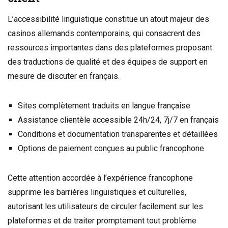
L’accessibilité linguistique constitue un atout majeur des
casinos allemands contemporains, qui consacrent des
ressources importantes dans des plateformes proposant
des traductions de qualité et des équipes de support en
mesure de discuter en français.
Sites complètement traduits en langue française
Assistance clientèle accessible 24h/24, 7j/7 en français
Conditions et documentation transparentes et détaillées
Options de paiement conçues au public francophone
Cette attention accordée à l’expérience francophone
supprime les barrières linguistiques et culturelles,
autorisant les utilisateurs de circuler facilement sur les
plateformes et de traiter promptement tout problème