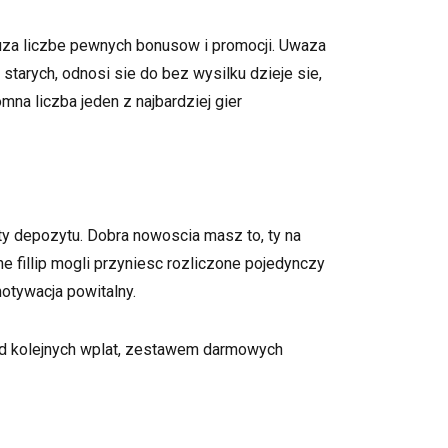
 duza liczbe pewnych bonusow i promocji. Uwaza
tarych, odnosi sie do bez wysilku dzieje sie,
na liczba jeden z najbardziej gier
ty depozytu. Dobra nowoscia masz to, ty na
e fillip mogli przyniesc rozliczone pojedynczy
otywacja powitalny.
od kolejnych wplat, zestawem darmowych