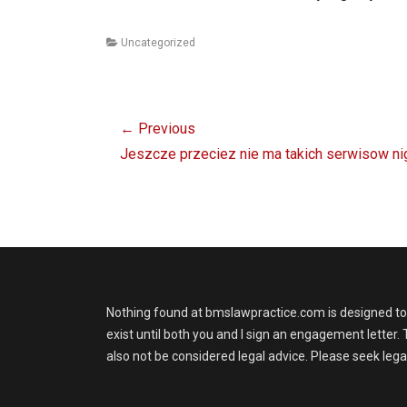
Categories
Uncategorized
Post
← Previous
navigation
Previous
Jeszcze przeciez nie ma takich serwisow ni
post:
Nothing found at bmslawpractice.com is designed to co
exist until both you and I sign an engagement letter
also not be considered legal advice. Please seek legal