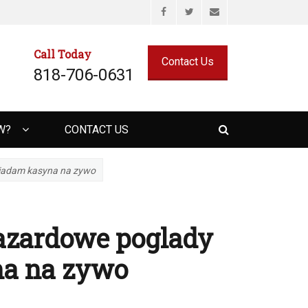
Facebook
Twitter
Email
Call Today
Contact Us
818-706-0631
Search
W?
CONTACT US
siadam kasyna na zywo
hazardowe poglady
na na zywo