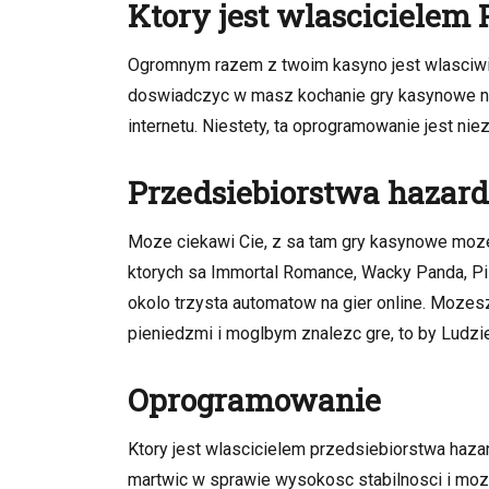
Ktory jest wlascicielem
Ogromnym razem z twoim kasyno jest wlasciw
doswiadczyc w masz kochanie gry kasynowe nie
internetu. Niestety, ta oprogramowanie jest ni
Przedsiebiorstwa hazar
Moze ciekawi Cie, z sa tam gry kasynowe mozesz
ktorych sa Immortal Romance, Wacky Panda, Pisto
okolo trzysta automatow na gier online. Moze
pieniedzmi i moglbym znalezc gre, to by Ludzi
Oprogramowanie
Ktory jest wlascicielem przedsiebiorstwa haz
martwic w sprawie wysokosc stabilnosci i moze