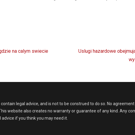
Next
gdzie na calym swiecie
Uslugi hazardowe obejmuja 
post:
wy
ntain legal advice, and is not to be construed to do so. No agreement fo
. This website also creates no warranty or guarantee of any kind. Any c
 advice if you think you may need it.