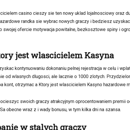
ascicielem casino cieszy sie ten nowy uklad lojalnosciowy oraz
azardowe randka sie wybrac nowych graczy i bedziesz uzyskac s
wa
 swojej ofercie motywacja powitalne, bezkosztowe spiny i ogrom
ory jest wlascicielem Kasyna
skac kontynuowaniu dokonaniu pelnej rejestracja w celu i wpla
 od wlasnych dlugosci, ale lacznie o 1000 zlotych. Przydzielon
a kont, otrzymac a Ktory jest wlascicielem Kasyno hazardowe m
pocieszyc swoich graczy atrakcyjnym oprocentowaniem premii 
Sa obecne wraz z i wady bonusu, w tym kilka dni na szansa.
anie w stalych graczy