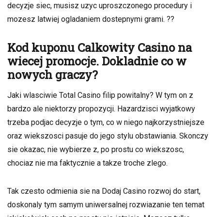
decyzje siec, musisz uzyc uproszczonego procedury i
mozesz latwiej ogladaniem dostepnymi grami. ??
Kod kuponu Calkowity Casino na
wiecej promocje. Dokladnie co w
nowych graczy?
Jaki wlasciwie Total Casino filip powitalny? W tym on z
bardzo ale niektorzy propozycji. Hazardzisci wyjatkowy
trzeba podjac decyzje o tym, co w niego najkorzystniejsze
oraz wiekszosci pasuje do jego stylu obstawiania. Skonczy
sie okazac, nie wybierze z, po prostu co wiekszosc,
chociaz nie ma faktycznie a takze troche zlego.
Tak czesto odmienia sie na Dodaj Casino rozwoj do start,
doskonaly tym samym uniwersalnej rozwiazanie ten temat