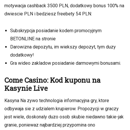
motywacja cashback 3500 PLN, dodatkowy bonus 100% na
dwiescie PLN i bedziesz freebety 54 PLN:
Subskrypcja posiadanie kodem promocyjnym
BETONLINE na stronie
Darowizna depozytu, im wiekszy depozyt, tym duzy
dodatkowy!
Gra wideo zakladow posiadanie darmowymi bonusami.
Come Casino: Kod kuponu na
Kasynie Live
Kasyna Na zywo technologia informacyjna gry, ktore
odbywaja sie z udzialem krupierow. Propozycji w graczy
jest wiele, doskonaly duzo osob skubie niedawno takie-jak
granie, poniewaz najbardziej przypomina ono