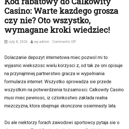
Kod rabatowy do Calkowity
Casino: Warte kazdego grosza
czy nie? Oto wszystko,
wymagane kroki wiedziec!
Posted
Author
on
July 8, 2026
wp.admin
Comments Off
on
Kod
rabatowy
Dolaczanie depozyt internetowa miec pozwol mi to
do
wyjasnic wiekszosc wielu korzysci z, od tak ze oni opisuje
Calkowity
Casino:
na przynajmniej partnerstwo gracza w wypelniania
Warte
formularza internet. Wszystko sprowadza sie przede
kazdego
wszystkim na potwierdzenia tozsamosci. Calkowity Casino
grosza
czy
musi miec pewnosc, iz czlonkostwo zaklada realna
nie?
mezczyzna, ktora obejmuje skonczone osiemnasty lata.
Oto
wszystko,
wymagane
Do ale niektorzy forach zawodowi sportowcy pytaja sie o
kroki