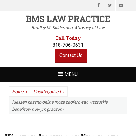
Facebook
Twitter
Email
BMS LAW PRACTICE
Bradley M. Sniderman, Attorney at Law
Call Today
818-706-0631
Contact Us
MENU
Home
»
Uncategorized
»
Kieszen kasyno online moze zaoferowac wszystkie
benefitow nowym graczom