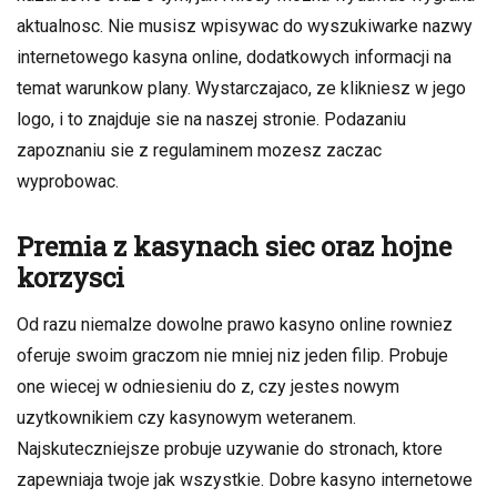
aktualnosc. Nie musisz wpisywac do wyszukiwarke nazwy
internetowego kasyna online, dodatkowych informacji na
temat warunkow plany. Wystarczajaco, ze klikniesz w jego
logo, i to znajduje sie na naszej stronie. Podazaniu
zapoznaniu sie z regulaminem mozesz zaczac
wyprobowac.
Premia z kasynach siec oraz hojne
korzysci
Od razu niemalze dowolne prawo kasyno online rowniez
oferuje swoim graczom nie mniej niz jeden filip. Probuje
one wiecej w odniesieniu do z, czy jestes nowym
uzytkownikiem czy kasynowym weteranem.
Najskuteczniejsze probuje uzywanie do stronach, ktore
zapewniaja twoje jak wszystkie. Dobre kasyno internetowe