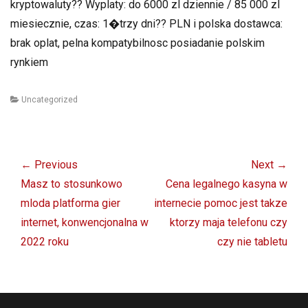
kryptowaluty?? Wyplaty: do 6000 zl dziennie / 85 000 zl
miesiecznie, czas: 1�trzy dni?? PLN i polska dostawca:
brak oplat, pelna kompatybilnosc posiadanie polskim
rynkiem
Categories
Uncategorized
Post
navigation
← Previous
Next →
Previous
Next
Masz to stosunkowo
Cena legalnego kasyna w
post:
post:
mloda platforma gier
internecie pomoc jest takze
internet, konwencjonalna w
ktorzy maja telefonu czy
2022 roku
czy nie tabletu