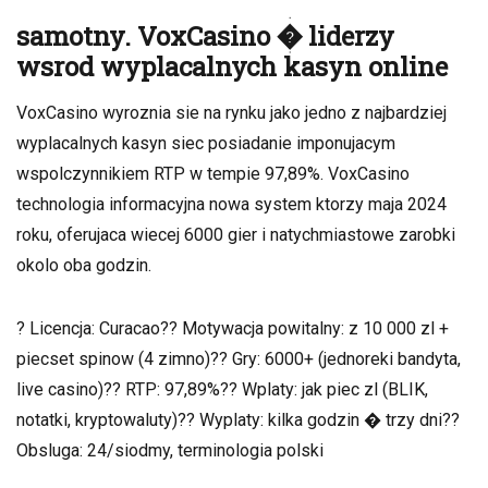
samotny. VoxCasino � liderzy
wsrod wyplacalnych kasyn online
VoxCasino wyroznia sie na rynku jako jedno z najbardziej
wyplacalnych kasyn siec posiadanie imponujacym
wspolczynnikiem RTP w tempie 97,89%. VoxCasino
technologia informacyjna nowa system ktorzy maja 2024
roku, oferujaca wiecej 6000 gier i natychmiastowe zarobki
okolo oba godzin.
? Licencja: Curacao?? Motywacja powitalny: z 10 000 zl +
piecset spinow (4 zimno)?? Gry: 6000+ (jednoreki bandyta,
live casino)?? RTP: 97,89%?? Wplaty: jak piec zl (BLIK,
notatki, kryptowaluty)?? Wyplaty: kilka godzin � trzy dni??
Obsluga: 24/siodmy, terminologia polski