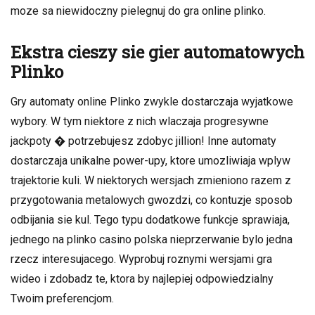
moze sa niewidoczny pielegnuj do gra online plinko.
Ekstra cieszy sie gier automatowych
Plinko
Gry automaty online Plinko zwykle dostarczaja wyjatkowe
wybory. W tym niektore z nich wlaczaja progresywne
jackpoty � potrzebujesz zdobyc jillion! Inne automaty
dostarczaja unikalne power-upy, ktore umozliwiaja wplyw
trajektorie kuli. W niektorych wersjach zmieniono razem z
przygotowania metalowych gwozdzi, co kontuzje sposob
odbijania sie kul. Tego typu dodatkowe funkcje sprawiaja,
jednego na plinko casino polska nieprzerwanie bylo jedna
rzecz interesujacego. Wyprobuj roznymi wersjami gra
wideo i zdobadz te, ktora by najlepiej odpowiedzialny
Twoim preferencjom.