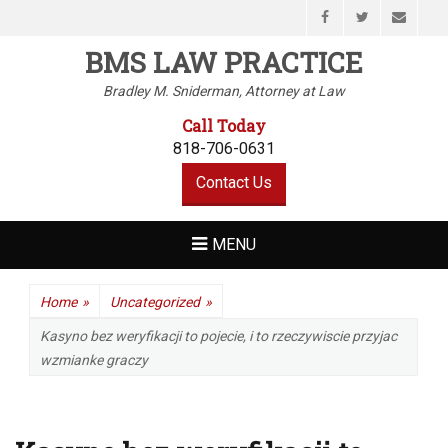
Facebook
Twitter
Email
BMS LAW PRACTICE
Bradley M. Sniderman, Attorney at Law
Call Today
818-706-0631
Contact Us
MENU
Home
»
Uncategorized
»
Kasyno bez weryfikacji to pojecie, i to rzeczywiscie przyjac
wzmianke graczy