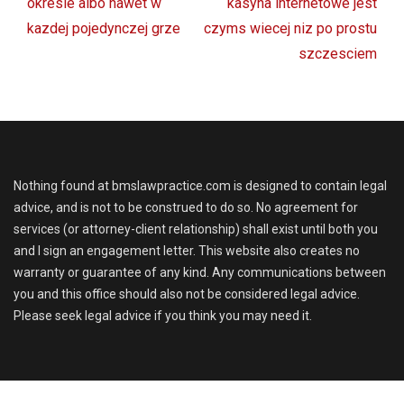
okresie albo nawet w
kasyna internetowe jest
kazdej pojedynczej grze
czyms wiecej niz po prostu
szczesciem
Nothing found at bmslawpractice.com is designed to contain legal
advice, and is not to be construed to do so. No agreement for
services (or attorney-client relationship) shall exist until both you
and I sign an engagement letter. This website also creates no
warranty or guarantee of any kind. Any communications between
you and this office should also not be considered legal advice.
Please seek legal advice if you think you may need it.