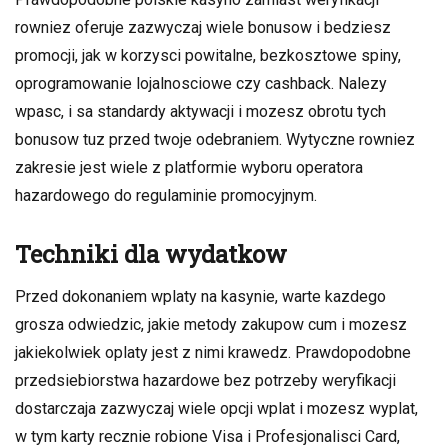
rowniez oferuje zazwyczaj wiele bonusow i bedziesz
promocji, jak w korzysci powitalne, bezkosztowe spiny,
oprogramowanie lojalnosciowe czy cashback. Nalezy
wpasc, i sa standardy aktywacji i mozesz obrotu tych
bonusow tuz przed twoje odebraniem. Wytyczne rowniez
zakresie jest wiele z platformie wyboru operatora
hazardowego do regulaminie promocyjnym.
Techniki dla wydatkow
Przed dokonaniem wplaty na kasynie, warte kazdego
grosza odwiedzic, jakie metody zakupow cum i mozesz
jakiekolwiek oplaty jest z nimi krawedz. Prawdopodobne
przedsiebiorstwa hazardowe bez potrzeby weryfikacji
dostarczaja zazwyczaj wiele opcji wplat i mozesz wyplat,
w tym karty recznie robione Visa i Profesjonalisci Card,