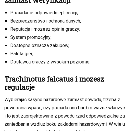
zamiast weryfikacji
Posiadanie odpowiedniej licencji;
Bezpieczenstwo i ochrona danych;
Reputacja i mozesz opinie graczy;
System promocyjny;
Dostepne oznacza zakupow;
Paleta gier;
Dostawca graczy z wysokim poziomie.
Trachinotus falcatus i mozesz
regulacje
Wybierajac kasyno hazardowe zamiast dowodu, trzeba z
pewnoscia wpasc, czy posiada ono bardzo wazne wlaczyc
i to jest zaprojektowane z powodu rzad odpowiedzialne za
zaniedbanie wzdluz boku zakladami hazardowymi. W wielu