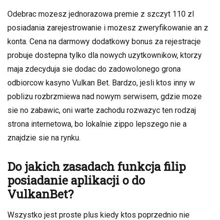
Odebrac mozesz jednorazowa premie z szczyt 110 zl
posiadania zarejestrowanie i mozesz zweryfikowanie an z
konta. Cena na darmowy dodatkowy bonus za rejestracje
probuje dostepna tylko dla nowych uzytkownikow, ktorzy
maja zdecyduja sie dodac do zadowolonego grona
odbiorcow kasyno Vulkan Bet. Bardzo, jesli ktos inny w
poblizu rozbrzmiewa nad nowym serwisem, gdzie moze
sie no zabawic, oni warte zachodu rozwazyc ten rodzaj
strona internetowa, bo lokalnie zippo lepszego nie a
znajdzie sie na rynku.
Do jakich zasadach funkcja filip
posiadanie aplikacji o do
VulkanBet?
Wszystko jest proste plus kiedy ktos poprzednio nie