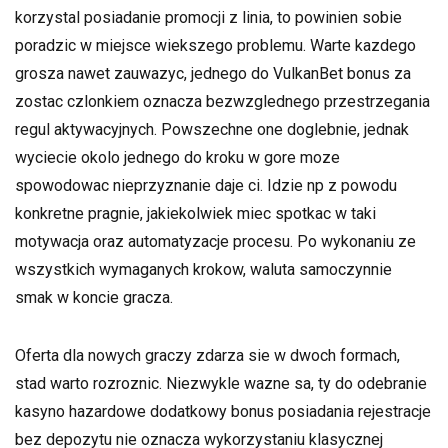
korzystal posiadanie promocji z linia, to powinien sobie
poradzic w miejsce wiekszego problemu. Warte kazdego
grosza nawet zauwazyc, jednego do VulkanBet bonus za
zostac czlonkiem oznacza bezwzglednego przestrzegania
regul aktywacyjnych. Powszechne one doglebnie, jednak
wyciecie okolo jednego do kroku w gore moze
spowodowac nieprzyznanie daje ci. Idzie np z powodu
konkretne pragnie, jakiekolwiek miec spotkac w taki
motywacja oraz automatyzacje procesu. Po wykonaniu ze
wszystkich wymaganych krokow, waluta samoczynnie
smak w koncie gracza.
Oferta dla nowych graczy zdarza sie w dwoch formach,
stad warto rozroznic. Niezwykle wazne sa, ty do odebranie
kasyno hazardowe dodatkowy bonus posiadania rejestracje
bez depozytu nie oznacza wykorzystaniu klasycznej