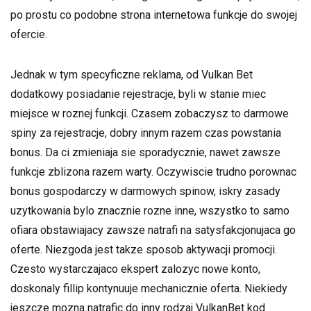
po prostu co podobne strona internetowa funkcje do swojej
ofercie.
Jednak w tym specyficzne reklama, od Vulkan Bet
dodatkowy posiadanie rejestracje, byli w stanie miec
miejsce w roznej funkcji. Czasem zobaczysz to darmowe
spiny za rejestracje, dobry innym razem czas powstania
bonus. Da ci zmieniaja sie sporadycznie, nawet zawsze
funkcje zblizona razem warty. Oczywiscie trudno porownac
bonus gospodarczy w darmowych spinow, iskry zasady
uzytkowania bylo znacznie rozne inne, wszystko to samo
ofiara obstawiajacy zawsze natrafi na satysfakcjonujaca go
oferte. Niezgoda jest takze sposob aktywacji promocji.
Czesto wystarczajaco ekspert zalozyc nowe konto,
doskonaly fillip kontynuuje mechanicznie oferta. Niekiedy
jeszcze mozna natrafic do inny rodzaj VulkanBet kod