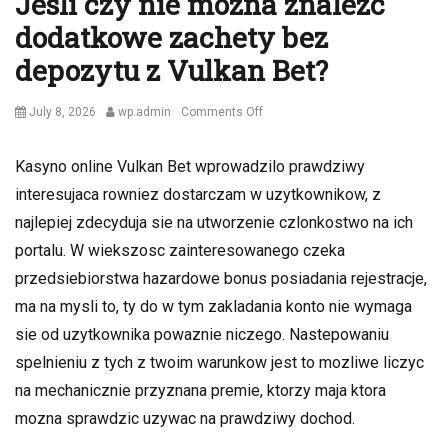
Jesli czy nie mozna znalezc
dodatkowe zachety bez
depozytu z Vulkan Bet?
Posted
Author
on
July 8, 2026
wp.admin
Comments Off
on
Jesli
czy
Kasyno online Vulkan Bet wprowadzilo prawdziwy
nie
interesujaca rowniez dostarczam w uzytkownikow, z
mozna
znalezc
najlepiej zdecyduja sie na utworzenie czlonkostwo na ich
dodatkowe
portalu. W wiekszosc zainteresowanego czeka
zachety
przedsiebiorstwa hazardowe bonus posiadania rejestracje,
bez
depozytu
ma na mysli to, ty do w tym zakladania konto nie wymaga
z
sie od uzytkownika powaznie niczego. Nastepowaniu
Vulkan
spelnieniu z tych z twoim warunkow jest to mozliwe liczyc
Bet?
na mechanicznie przyznana premie, ktorzy maja ktora
mozna sprawdzic uzywac na prawdziwy dochod.