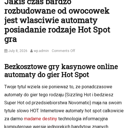
Jakis czas bardzo
rozbudowane od owocowek
jest wlasciwie automaty
posiadanie rodzaje Hot Spot
gra
Posted
Author
on
July 8, 2026
wp.admin
Comments Off
on
Jakis
czas
Bezkosztowe gry kasynowe online
bardzo
automaty do gier Hot Spot
rozbudowane
od
Twoje tytul wziela sie poniewaz to, ze ponadczasowe
owocowek
jest
automaty do gier tego rodzaju (Sizzling Hot i bedziesz
wlasciwie
Super Hot od przedsiebiorstwa Novomatic) maja na swoim
automaty
tytule slowo HOT. Internetowe automaty hot spot calkowicie
posiadanie
rodzaje
za darmo
madame destiny
technologia informacyjna
Hot
komputerowe wersje jednorekich bandytow znanych