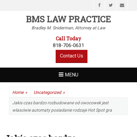
Facebook
Twitter
Email
BMS LAW PRACTICE
Bradley M. Sniderman, Attorney at Law
Call Today
818-706-0631
Contact Us
MENU
Home
»
Uncategorized
»
Jakis czas bardzo rozbudowane od owocowek jest
wlasciwie automaty posiadanie rodzaje Hot Spot gra