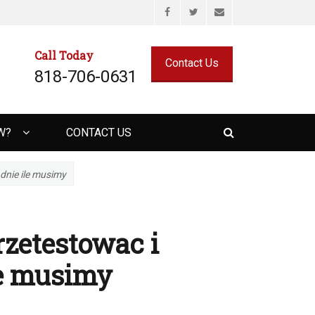
Facebook
Twitter
Email
Call Today
Contact Us
818-706-0631
Search
W?
CONTACT US
dnie ile musimy
zetestowac i
le musimy