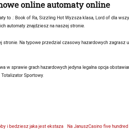
nowe online automaty online
to .: Book of Ra, Sizzling Hot Wyzsza klasa, Lord of dla wszyst
nich automaty znajdziesz na naszej stronie.
j stronie. Na typowe przedzial czasowy hazardowych zagrasz 
wa w sprawie grach hazardowych jedyna legalna opcja obstawian
Totalizator Sportowy.
Next
y i bedziesz jaka jest ekstaza
Na JanuszCasino five hundre