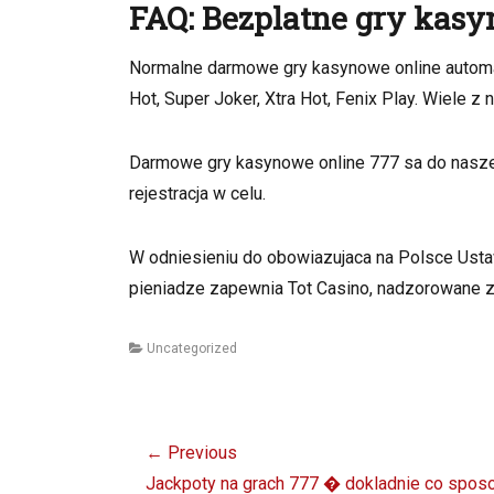
FAQ: Bezplatne gry kasy
Normalne darmowe gry kasynowe online automaty 
Hot, Super Joker, Xtra Hot, Fenix Play. Wiele z 
Darmowe gry kasynowe online 777 sa do nasze
rejestracja w celu.
W odniesieniu do obowiazujaca na Polsce Usta
pieniadze zapewnia Tot Casino, nadzorowane z 
Categories
Uncategorized
Post
← Previous
navigation
Previous
Jackpoty na grach 777 � dokladnie co sposob