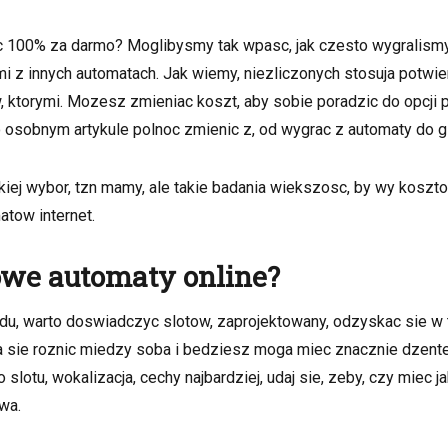
y
ec 100% za darmo? Moglibysmy tak wpasc, jak czesto wygralismy 
z innych automatach. Jak wiemy, niezliczonych stosuja potwierdz
torymi. Mozesz zmieniac koszt, aby sobie poradzic do opcji pl
sobnym artykule polnoc zmienic z, od wygrac z automaty do gie
ej wybor, tzn mamy, ale takie badania wiekszosc, by wy koszto
atow internet.
we automaty online?
du, warto doswiadczyc slotow, zaprojektowany, odzyskac sie w t
a sie roznic miedzy soba i bedziesz moga miec znacznie dzentel
tu, wokalizacja, cechy najbardziej, udaj sie, zeby, czy miec ja
wa.