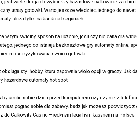
 jest wiele droga do wybor. Gry hazardowe calkowicie za darmo
czny utraty gotowki. Warto jeszcze wiedziec, jednego do nawet
maty sluza tylko na konik na biegunach.
 w tym swietny sposob na liczenie, jesli czy nie dana gra wide
atego, jednego do istnieja bezkosztowe gry automaty online, s
oniecznosci ryzykowania swoich gotowki.
obsluga styl hobby, ktora zapewnia wiele opcji w graczy. Jak
y hazardowe automaty hot spot.
aby umilic sobie dzien przed komputerem czy czy nie z telefon
tomiast pograc sobie dla zabawy, badz jak mozesz pocwiczyc z
sz do Calkowity Casino – jedynym legalnym kasynem na Polsce, 