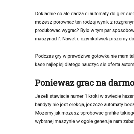
on
Jak
wspomnielism
Dokladnie co ale dadza ci automaty do gier si
jest
mozesz porownac ten rodzaj wynik z rozgranymi 
to
mozliwe
produkowac wygrac? Bylo w tym par sposobow, k
mam
maszynach”. Nawet o czymkolwiek piszemy do o
przetestowac
i
dlatego
Podczas gry w prawdziwa gotowka nie mam taki
zadny
kase najlepiej dlatego nauczyc sie oferta autom
raz,
swietny
tyle
Poniewaz grac na darmo
dokladnie
ile
Jezeli stawiacie numer 1 kroki w swiecie hazar
musimy
bandyty nie jest erekcja, jeszcze automaty bed
Mozemy jak mozesz sprobowac grafike takiego slo
wybranej maszynie w ogole generuje nam zaba