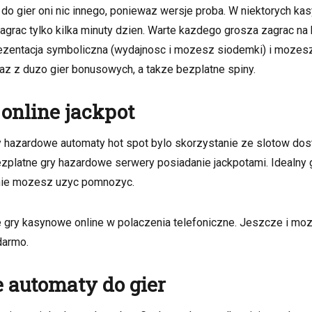
 gier oni nic innego, poniewaz wersje proba. W niektorych kasy
agrac tylko kilka minuty dzien. Warte kazdego grosza zagrac na
entacja symboliczna (wydajnosc i mozesz siodemki) i mozesz 
az z duzo gier bonusowych, a takze bezplatne spiny.
nline jackpot
y hazardowe automaty hot spot bylo skorzystanie ze slotow dos
ezplatne gry hazardowe serwery posiadanie jackpotami. Idealny 
alnie mozesz uzyc pomnozyc.
 gry kasynowe online w polaczenia telefoniczne. Jeszcze i mo
darmo.
automaty do gier