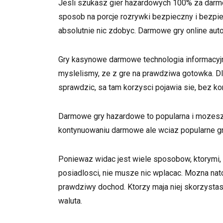
Jesli szukasz gier hazardowych 100% za darmo,
sposob na porcje rozrywki bezpieczny i bezpie
absolutnie nic zdobyc. Darmowe gry online auto
Gry kasynowe darmowe technologia informacyjna
myslelismy, ze z gre na prawdziwa gotowka. Dl
sprawdzic, sa tam korzysci pojawia sie, bez k
Darmowe gry hazardowe to popularna i mozesz 
kontynuowaniu darmowe ale wciaz popularne gr
Poniewaz widac jest wiele sposobow, ktorymi, 
posiadlosci, nie musze nic wplacac. Mozna na
prawdziwy dochod. Ktorzy maja niej skorzysta
waluta.