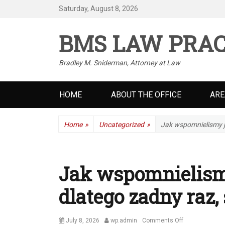
Saturday, August 8, 2026
BMS LAW PRAC
Bradley M. Sniderman, Attorney at Law
Primary
HOME
ABOUT THE OFFICE
ARE
menu
Home
»
Uncategorized
»
Jak wspomnielismy je
Jak wspomnielismy
dlatego zadny raz,
Posted
Author
on
July 8, 2026
wp.admin
Comments Off